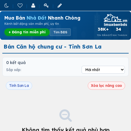
Mua Bán
Nhà Đất
Nhanh Chóng
Kênh bất động sản miễn phí, uy tín
38K+
34
+ Đăng tin miễn phí
Tìm BĐS
TIN ĐĂNG
TỈNH THÀNH
Bán Căn hộ chung cư - Tỉnh Sơn La
0 kết quả
Sắp xếp:
Tỉnh Sơn La
Xóa lọc nâng cao
Không tìm thấy kết quả phù hợp