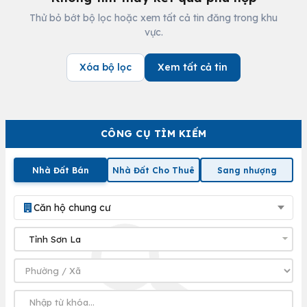
Thử bỏ bớt bộ lọc hoặc xem tất cả tin đăng trong khu
vực.
Xóa bộ lọc
Xem tất cả tin
CÔNG CỤ TÌM KIẾM
Nhà Đất Bán
Nhà Đất Cho Thuê
Sang nhượng
Căn hộ chung cư