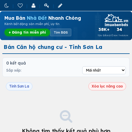
Mua Bán
Nhà Đất
Nhanh Chóng
Kênh bất động sản miễn phí, uy tín
38K+
34
+ Đăng tin miễn phí
Tìm BĐS
TIN ĐĂNG
TỈNH THÀNH
Bán Căn hộ chung cư - Tỉnh Sơn La
0 kết quả
Sắp xếp:
Tỉnh Sơn La
Xóa lọc nâng cao
Không tìm thấy kết quả phù hợp