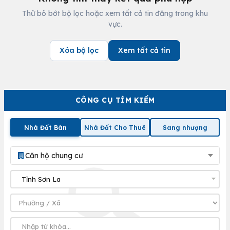
Thử bỏ bớt bộ lọc hoặc xem tất cả tin đăng trong khu
vực.
Xóa bộ lọc
Xem tất cả tin
CÔNG CỤ TÌM KIẾM
Nhà Đất Bán
Nhà Đất Cho Thuê
Sang nhượng
Căn hộ chung cư