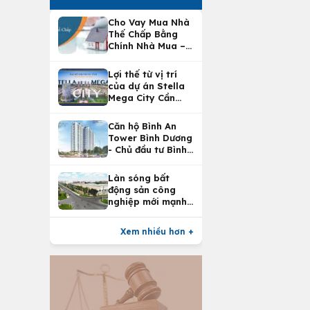
Cho Vay Mua Nhà
Thế Chấp Bằng
Chính Nhà Mua –
Lợi Ích Vay Mua
Nhà Tại
Lợi thế từ vị trí
Vietcombank
của dự án Stella
Mega City Cần
Thơ
Căn hộ Bình An
Tower Bình Dương
- Chủ đầu tư Bình
An Land
Làn sóng bất
động sản công
nghiệp mới mạnh
nhất 25 năm
Xem nhiều hơn +