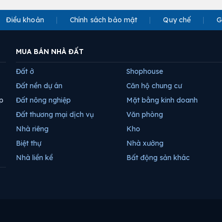
Điều khoản
Chính sách bảo mật
Quy chế
G
MUA BÁN NHÀ ĐẤT
Đất ở
Shophouse
Đất nền dự án
Căn hộ chung cư
p
Đất nông nghiệp
Mặt bằng kinh doanh
Đất thương mại dịch vụ
Văn phòng
Nhà riêng
Kho
Biệt thự
Nhà xưởng
Nhà liền kề
Bất động sản khác