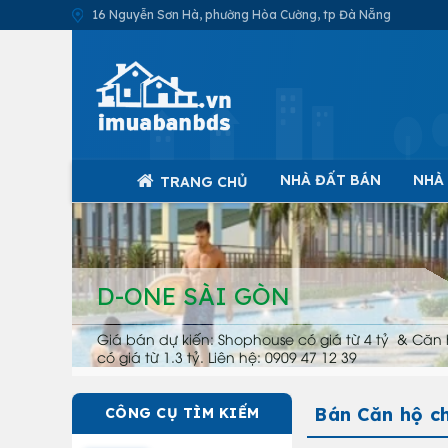
16 Nguyễn Sơn Hà, phường Hòa Cường, tp Đà Nẵng
NHÀ ĐẤT BÁN
NHÀ
TRANG CHỦ
D-ONE SÀI GÒN
Giá bán dự kiến: Shophouse có giá từ 4 tỷ & Căn 
có giá từ 1.3 tỷ. Liên hệ: 0909 47 12 39
Bán Căn hộ ch
CÔNG CỤ TÌM KIẾM