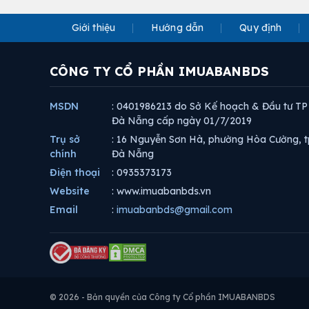
Giới thiệu
Hướng dẫn
Quy định
CÔNG TY CỔ PHẦN IMUABANBDS
MSDN
: 0401986213 do Sở Kế hoạch & Đầu tư TP
Đà Nẵng cấp ngày 01/7/2019
Trụ sở
: 16 Nguyễn Sơn Hà, phường Hòa Cường, t
chính
Đà Nẵng
Điện thoại
: 0935373173
Website
: www.imuabanbds.vn
Email
:
imuabanbds@gmail.com
© 2026 - Bản quyền của Công ty Cổ phần IMUABANBDS