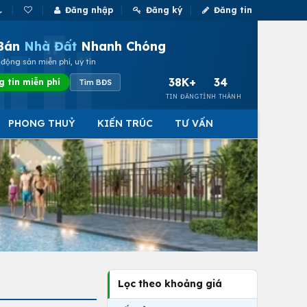
Đăng nhập
Đăng ký
Đăng tin
Bán
Nhà Đất
Nhanh Chóng
động sản miễn phí, uy tín
38K+
34
g tin miễn phí
Tìm BĐS
TIN ĐĂNG
TỈNH THÀNH
PHONG THUỶ
KIẾN TRÚC
TƯ VẤN
Lọc theo khoảng giá