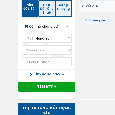
Nhà
Nhà
Sang
0 kết quả
Đất Bán
Đất Cho
nhượng
Thuê
Tỉnh Hưng Yên
Căn hộ chung cư
Tìm nâng cao
THỊ TRƯỜNG BẤT ĐỘNG
SẢN