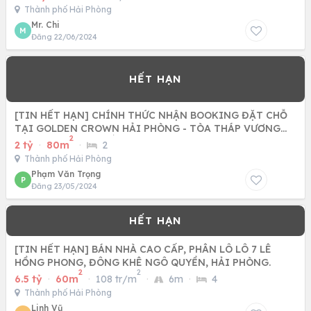
Thành phố Hải Phòng
Mr. Chi
M
Đăng 22/06/2024
[TIN HẾT HẠN] CHÍNH THỨC NHẬN BOOKING ĐẶT CHỖ
TẠI GOLDEN CROWN HẢI PHÒNG - TÒA THÁP VƯƠNG
2
MIỆN VÀNG, NƠI SỐNG
2 tỷ
·
80m
·
2
Thành phố Hải Phòng
Phạm Văn Trọng
P
Đăng 23/05/2024
[TIN HẾT HẠN] BÁN NHÀ CAO CẤP, PHÂN LÔ LÔ 7 LÊ
HỒNG PHONG, ĐÔNG KHÊ NGÔ QUYỀN, HẢI PHÒNG.
2
2
6.5 tỷ
·
60m
·
108 tr/m
·
6m
·
4
Thành phố Hải Phòng
Linh Vũ