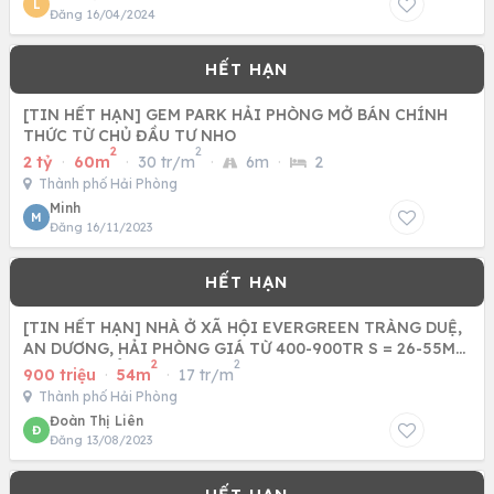
L
Đăng 16/04/2024
[TIN HẾT HẠN] GEM PARK HẢI PHÒNG MỞ BÁN CHÍNH
THỨC TỪ CHỦ ĐẦU TƯ NHO
2
2
2 tỷ
·
60m
·
30 tr/m
·
6m
·
2
Thành phố Hải Phòng
Minh
M
Đăng 16/11/2023
[TIN HẾT HẠN] NHÀ Ở XÃ HỘI EVERGREEN TRÀNG DUỆ,
AN DƯƠNG, HẢI PHÒNG GIÁ TỪ 400-900TR S = 26-55M2,
2
2
2PN, 1WC SỔ
900 triệu
·
54m
·
17 tr/m
Thành phố Hải Phòng
Đoàn Thị Liên
Đ
Đăng 13/08/2023