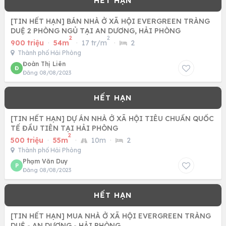
[TIN HẾT HẠN] BÁN NHÀ Ở XÃ HỘI EVERGREEN TRÀNG
DUỆ 2 PHÒNG NGỦ TẠI AN DƯƠNG, HẢI PHÒNG
2
2
900 triệu
·
54m
·
17 tr/m
·
2
Thành phố Hải Phòng
Đoàn Thị Liên
Đ
Đăng 08/08/2023
[TIN HẾT HẠN] DỰ ÁN NHÀ Ở XÃ HỘI TIÊU CHUẨN QUỐC
TẾ ĐẦU TIÊN TẠI HẢI PHÒNG
2
500 triệu
·
55m
·
10m
·
2
Thành phố Hải Phòng
Phạm Văn Duy
P
Đăng 08/08/2023
[TIN HẾT HẠN] MUA NHÀ Ở XÃ HỘI EVERGREEN TRÀNG
DUỆ - AN DƯƠNG - HẢI PHÒNG