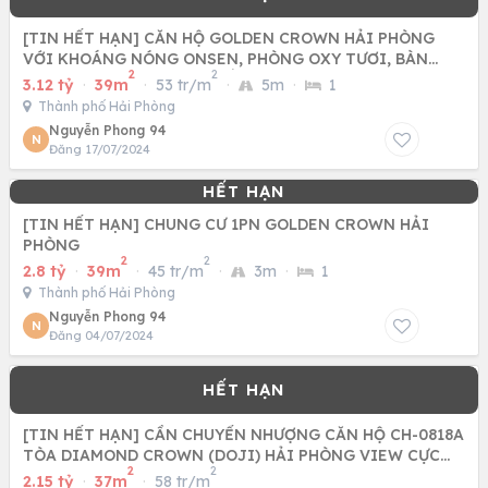
[TIN HẾT HẠN] CĂN HỘ GOLDEN CROWN HẢI PHÒNG
VỚI KHOÁNG NÓNG ONSEN, PHÒNG OXY TƯƠI, BÀN
2
2
GIAO HOÀN THIỆN CAO CẤP
3.12 tỷ
·
39m
·
53 tr/m
·
5m
·
1
Thành phố Hải Phòng
Nguyễn Phong 94
N
Đăng 17/07/2024
[TIN HẾT HẠN] CHUNG CƯ 1PN GOLDEN CROWN HẢI
PHÒNG
2
2
2.8 tỷ
·
39m
·
45 tr/m
·
3m
·
1
Thành phố Hải Phòng
Nguyễn Phong 94
N
Đăng 04/07/2024
[TIN HẾT HẠN] CẦN CHUYỂN NHƯỢNG CĂN HỘ CH-0818A
TÒA DIAMOND CROWN (DOJI) HẢI PHÒNG VIEW CỰC
2
2
ĐỈNH.
2.15 tỷ
·
37m
·
58 tr/m