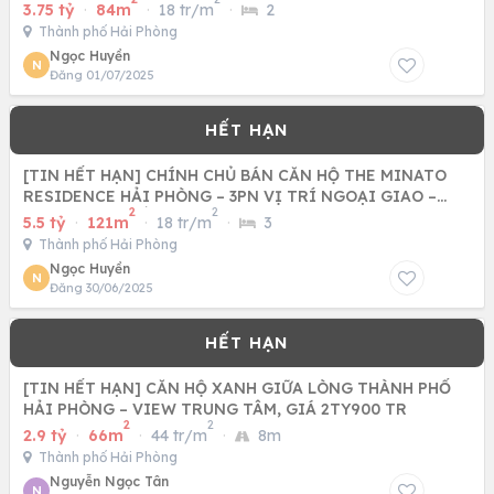
3.75 tỷ
·
84m
·
18 tr/m
·
2
Thành phố Hải Phòng
Ngọc Huyền
N
Đăng 01/07/2025
[TIN HẾT HẠN] CHÍNH CHỦ BÁN CĂN HỘ THE MINATO
RESIDENCE HẢI PHÒNG – 3PN VỊ TRÍ NGOẠI GIAO –
2
2
QUỸ CĂN ĐÃ HẾT
5.5 tỷ
·
121m
·
18 tr/m
·
3
Thành phố Hải Phòng
Ngọc Huyền
N
Đăng 30/06/2025
[TIN HẾT HẠN] CĂN HỘ XANH GIỮA LÒNG THÀNH PHỐ
HẢI PHÒNG – VIEW TRUNG TÂM, GIÁ 2TY900 TR
2
2
2.9 tỷ
·
66m
·
44 tr/m
·
8m
Thành phố Hải Phòng
Nguyễn Ngọc Tân
N