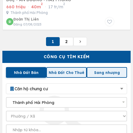
2
2
660 triệu
·
40m
·
17 tr/m
Thành phố Hải Phòng
Đoàn Thị Liên
Đ
Đăng 07/08/2023
1
2
CÔNG CỤ TÌM KIẾM
Nhà Đất Bán
Nhà Đất Cho Thuê
Sang nhượng
Căn hộ chung cư