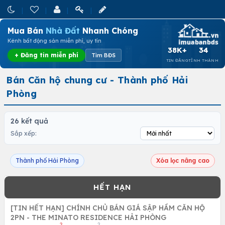
Mua Bán
Nhà Đất
Nhanh Chóng
Kênh bất động sản miễn phí, uy tín
38K+
34
+ Đăng tin miễn phí
Tìm BĐS
TIN ĐĂNG
TỈNH THÀNH
Bán Căn hộ chung cư - Thành phố Hải
Phòng
26 kết quả
Sắp xếp:
Thành phố Hải Phòng
Xóa lọc nâng cao
[TIN HẾT HẠN] CHÍNH CHỦ BÁN GIÁ SẬP HẦM CĂN HỘ
2PN - THE MINATO RESIDENCE HẢI PHÒNG
2
2