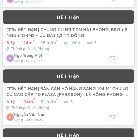
Đăng 14/05/2025
[TIN HẾT HẠN] CHUNG CƯ HILTON HẢI PHÒNG, BRG + 3
NGỦ + 124M2 + ƯU ĐÃI 1,2 TỶ ĐỒNG
2
2
8 tỷ
·
124m
·
65 tr/m
·
100m
·
3
Thành phố Hải Phòng
Ngô Trọng Việt
N
Đăng 14/05/2025
[TIN HẾT HẠN] BÁN CĂN HỘ HẠNG SANG 194 M² CHUNG
CƯ CAO CẤP TD PLAZA (PARKSON) - LÊ HỒNG PHONG -
2
2
HẢI PHÒNG.
6 tỷ
·
194m
·
31 tr/m
·
3
Thành phố Hải Phòng
Nguyễn Văn Nam
N
Đăng 10/05/2025