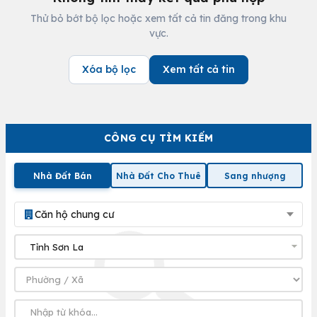
Thử bỏ bớt bộ lọc hoặc xem tất cả tin đăng trong khu
vực.
Xóa bộ lọc
Xem tất cả tin
CÔNG CỤ TÌM KIẾM
Nhà Đất Bán
Nhà Đất Cho Thuê
Sang nhượng
Căn hộ chung cư