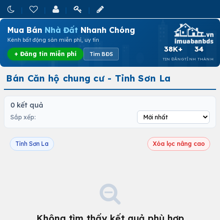
Mua Bán
Nhà Đất
Nhanh Chóng
Kênh bất động sản miễn phí, uy tín
38K+
34
+ Đăng tin miễn phí
Tìm BĐS
TIN ĐĂNG
TỈNH THÀNH
Bán Căn hộ chung cư - Tỉnh Sơn La
0 kết quả
Sắp xếp:
Tỉnh Sơn La
Xóa lọc nâng cao
Không tìm thấy kết quả phù hợp