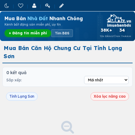
Mua Bán
Nhà Đất
Nhanh Chóng
Kênh bất động sản miễn phí, uy tín
38K+
34
+ Đăng tin miễn phí
Tìm BĐS
TIN ĐĂNG
TỈNH THÀNH
Mua Bán Căn Hộ Chung Cư Tại Tỉnh Lạng
Sơn
0 kết quả
Sắp xếp:
Tỉnh Lạng Sơn
Xóa lọc nâng cao