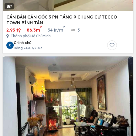
7
CẦN BÁN CĂN GÓC 3 PN TẦNG 9 CHUNG CƯ TECCO
TOWN BÌNH TÂN
2
2
2.93 tỷ
·
86.3m
·
34 tr/m
·
3
Thành phố Hồ Chí Minh
Chính chủ
C
Đăng 24/07/2026