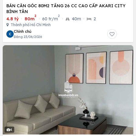
BÁN CĂN GÓC 80M2 TẦNG 26 CC CAO CẤP AKARI CITY
BÌNH TÂN
2
2
4.8 tỷ
·
80m
·
60 tr/m
·
40m
·
2
Thành phố Hồ Chí Minh
Chính chủ
C
Đăng 23/06/2026
4