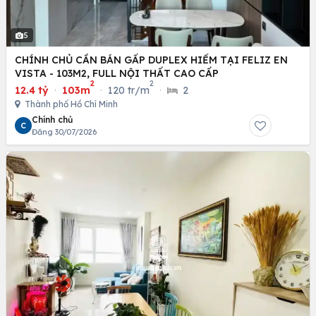
5
CHÍNH CHỦ CẦN BÁN GẤP DUPLEX HIẾM TẠI FELIZ EN
VISTA - 103M2, FULL NỘI THẤT CAO CẤP
2
2
12.4 tỷ
·
103m
·
120 tr/m
·
2
Thành phố Hồ Chí Minh
Chính chủ
C
Đăng 30/07/2026