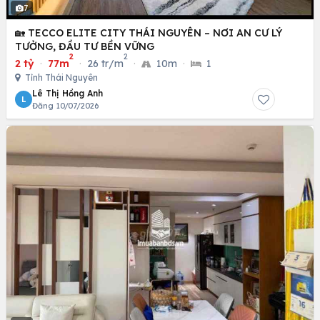
7
🏡 TECCO ELITE CITY THÁI NGUYÊN – NƠI AN CƯ LÝ
TƯỞNG, ĐẦU TƯ BỀN VỮNG
2
2
2 tỷ
·
77m
·
26 tr/m
·
10m
·
1
Tỉnh Thái Nguyên
Lê Thị Hồng Anh
L
Đăng 10/07/2026