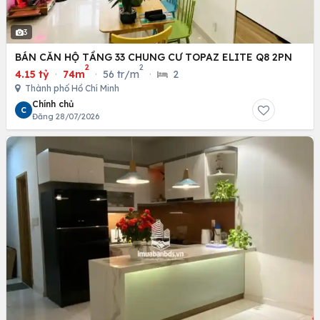
3
BÁN CĂN HỘ TẦNG 33 CHUNG CƯ TOPAZ ELITE Q8 2PN
2
2
4.15 tỷ
·
74m
·
56 tr/m
·
2
Thành phố Hồ Chí Minh
Chính chủ
C
Đăng 28/07/2026