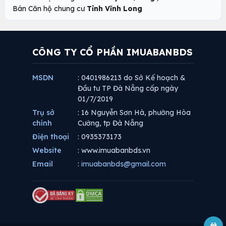
Bán Căn hộ chung cư
Tỉnh Vĩnh Long
CÔNG TY CỔ PHẦN IMUABANBDS
MSDN
: 0401986213 do Sở Kế hoạch &
Đầu tư TP Đà Nẵng cấp ngày
01/7/2019
Trụ sở
: 16 Nguyễn Sơn Hà, phường Hòa
chính
Cường, tp Đà Nẵng
Điện thoại
: 0935373173
Website
: www.imuabanbds.vn
Email
:
imuabanbds@gmail.com