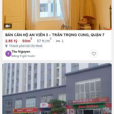
4
BÁN CĂN HỘ AN VIÊN 3 – TRẦN TRỌNG CUNG, QUẬN 7
2
2
2.85 tỷ
·
50m
·
57 tr/m
·
1
Thành phố Hồ Chí Minh
Thu Nguyen
T
Đăng 9 giờ trước