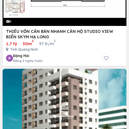
6
THIẾU VỐN CẦN BÁN NHANH CĂN HỘ STUDIO VIEW
BIỂN SKYM HẠ LONG
2
2
1.7 tỷ
·
30m
·
57 tr/m
Tỉnh Quảng Ninh
Đặng Hải
Đ
Đăng 2 ngày trước