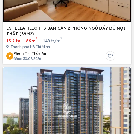
ESTELLA HEIGHTS BÁN CĂN 2 PHÒNG NGỦ ĐẦY ĐỦ NỘI
THẤT (89M2)
2
2
13.2 tỷ
·
89m
·
148 tr/m
Thành phố Hồ Chí Minh
Phạm Thị Thúy An
P
Đăng 30/07/2026