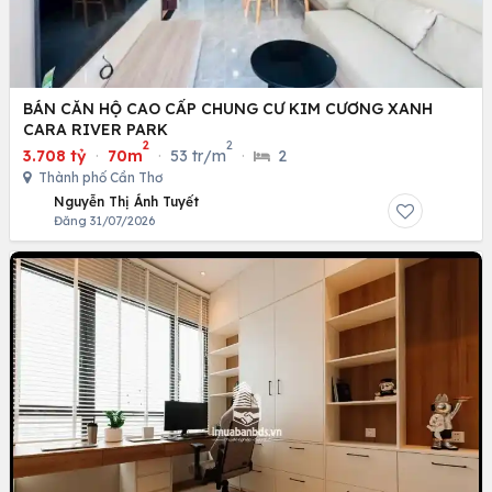
BÁN CĂN HỘ CAO CẤP CHUNG CƯ KIM CƯƠNG XANH
CARA RIVER PARK
2
2
3.708 tỷ
·
70m
·
53 tr/m
·
2
Thành phố Cần Thơ
Nguyễn Thị Ánh Tuyết
Đăng 31/07/2026