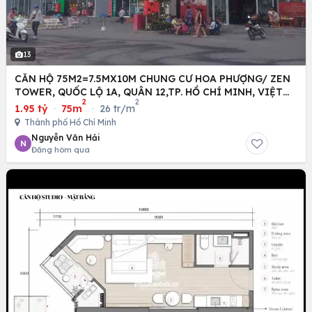
13
CĂN HỘ 75M2=7.5MX10M CHUNG CƯ HOA PHƯỢNG/ ZEN
TOWER, QUỐC LỘ 1A, QUÂN 12,TP. HỒ CHÍ MINH, VIỆT
2
2
NAM
1.95 tỷ
·
75m
·
26 tr/m
Thành phố Hồ Chí Minh
Nguyễn Văn Hải
N
Đăng hôm qua