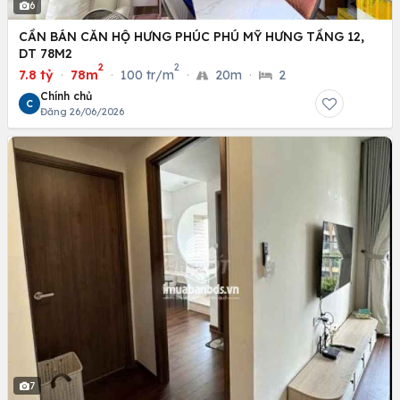
6
CẦN BÁN CĂN HỘ HƯNG PHÚC PHÚ MỸ HƯNG TẦNG 12,
DT 78M2
2
2
7.8 tỷ
·
78m
·
100 tr/m
·
20m
·
2
Chính chủ
C
Đăng 26/06/2026
7