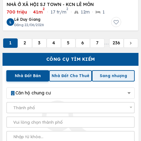
NHÀ Ở XÃ HỘI SJ TOWN - KCN LỄ MÔN
2
2
700 triệu
·
41m
·
17 tr/m
·
12m
·
1
Lê Duy Giang
L
Đăng 22/06/2026
1
2
3
4
5
6
7
236
...
CÔNG CỤ TÌM KIẾM
Nhà Đất Bán
Nhà Đất Cho Thuê
Sang nhượng
Căn hộ chung cư