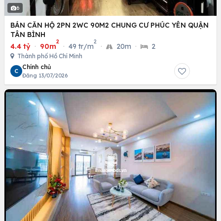
6
BÁN CĂN HỘ 2PN 2WC 90M2 CHUNG CƯ PHÚC YÊN QUẬN
TÂN BÌNH
2
2
4.4 tỷ
·
90m
·
49 tr/m
·
20m
·
2
Thành phố Hồ Chí Minh
Chính chủ
C
Đăng 13/07/2026