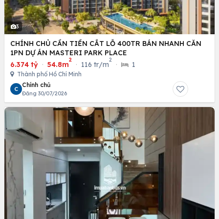
3
CHÍNH CHỦ CẦN TIỀN CẮT LỖ 400TR BÁN NHANH CĂN
1PN DỰ ÁN MASTERI PARK PLACE
2
2
6.374 tỷ
·
54.8m
·
116 tr/m
·
1
Thành phố Hồ Chí Minh
Chính chủ
C
Đăng 30/07/2026