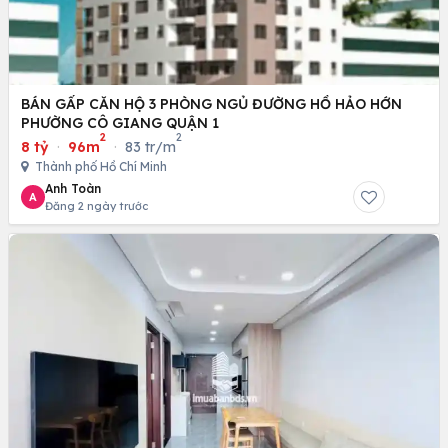
BÁN GẤP CĂN HỘ 3 PHÒNG NGỦ ĐƯỜNG HỒ HẢO HỚN
PHƯỜNG CÔ GIANG QUẬN 1
2
2
8 tỷ
·
96m
·
83 tr/m
Thành phố Hồ Chí Minh
Anh Toàn
A
Đăng 2 ngày trước