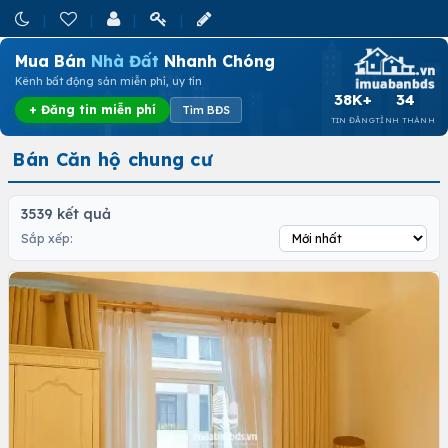
Mua Bán
Nhà Đất
Nhanh Chóng
Kênh bất động sản miễn phí, uy tín
38K+
34
+ Đăng tin miễn phí
Tìm BĐS
TIN ĐĂNG
TỈNH THÀNH
Bán Căn hộ chung cư
3539 kết quả
Sắp xếp: