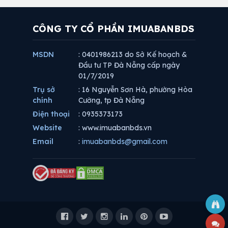
CÔNG TY CỔ PHẦN IMUABANBDS
MSDN
: 0401986213 do Sở Kế hoạch &
Đầu tư TP Đà Nẵng cấp ngày
01/7/2019
Trụ sở
: 16 Nguyễn Sơn Hà, phường Hòa
chính
Cường, tp Đà Nẵng
Điện thoại
: 0935373173
Website
: www.imuabanbds.vn
Email
:
imuabanbds@gmail.com