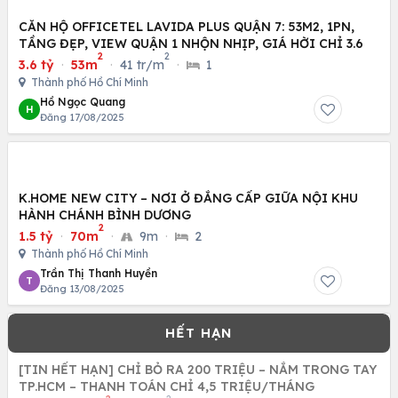
CĂN HỘ OFFICETEL LAVIDA PLUS QUẬN 7: 53M2, 1PN,
TẦNG ĐẸP, VIEW QUẬN 1 NHỘN NHỊP, GIÁ HỜI CHỈ 3.6
2
2
3.6 tỷ
·
53m
·
41 tr/m
·
1
Thành phố Hồ Chí Minh
Hồ Ngọc Quang
H
Đăng 17/08/2025
K.HOME NEW CITY – NƠI Ở ĐẲNG CẤP GIỮA NỘI KHU
HÀNH CHÁNH BÌNH DƯƠNG
2
1.5 tỷ
·
70m
·
9m
·
2
Thành phố Hồ Chí Minh
Trần Thị Thanh Huyền
T
Đăng 13/08/2025
[TIN HẾT HẠN] CHỈ BỎ RA 200 TRIỆU – NẮM TRONG TAY
TP.HCM – THANH TOÁN CHỈ 4,5 TRIỆU/THÁNG