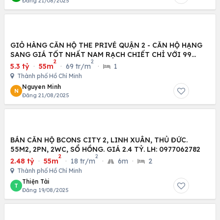
Đăng 21/08/2025
GIỎ HÀNG CĂN HỘ THE PRIVÉ QUẬN 2 - CĂN HỘ HẠNG
SANG GIÁ TỐT NHẤT NAM RẠCH CHIẾT CHỈ VỚI 99
2
2
TRIỆU/M2
5.3 tỷ
·
55m
·
69 tr/m
·
1
Thành phố Hồ Chí Minh
Nguyen Minh
N
Đăng 21/08/2025
BÁN CĂN HỘ BCONS CITY 2, LINH XUÂN, THỦ ĐỨC.
55M2, 2PN, 2WC, SỔ HỒNG. GIÁ 2.4 TỶ. LH: 0977062782
2
2
2.48 tỷ
·
55m
·
18 tr/m
·
6m
·
2
Thành phố Hồ Chí Minh
Thiện Tài
T
Đăng 19/08/2025