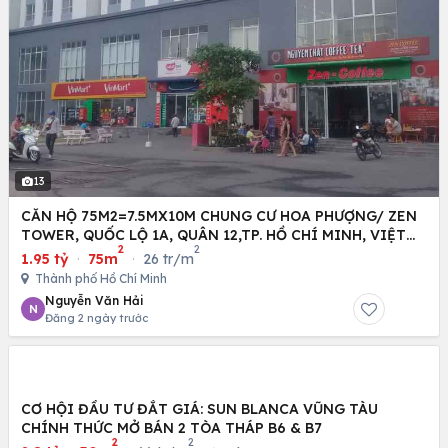
13
CĂN HỘ 75M2=7.5MX10M CHUNG CƯ HOA PHƯỢNG/ ZEN
TOWER, QUỐC LỘ 1A, QUÂN 12,TP. HỒ CHÍ MINH, VIỆT
2
2
NAM
1.95 tỷ
·
75m
·
26 tr/m
Thành phố Hồ Chí Minh
Nguyễn Văn Hải
N
Đăng 2 ngày trước
CƠ HỘI ĐẦU TƯ ĐẮT GIÁ: SUN BLANCA VŨNG TÀU
CHÍNH THỨC MỞ BÁN 2 TÒA THÁP B6 & B7
2
2