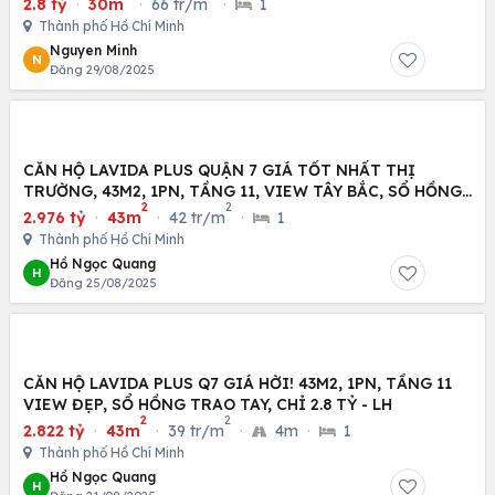
2.8 tỷ
·
30m
·
66 tr/m
·
1
Thành phố Hồ Chí Minh
Nguyen Minh
N
Đăng 29/08/2025
CĂN HỘ LAVIDA PLUS QUẬN 7 GIÁ TỐT NHẤT THỊ
TRƯỜNG, 43M2, 1PN, TẦNG 11, VIEW TÂY BẮC, SỔ HỒNG
2
2
TRAO
2.976 tỷ
·
43m
·
42 tr/m
·
1
Thành phố Hồ Chí Minh
Hồ Ngọc Quang
H
Đăng 25/08/2025
CĂN HỘ LAVIDA PLUS Q7 GIÁ HỜI! 43M2, 1PN, TẦNG 11
VIEW ĐẸP, SỔ HỒNG TRAO TAY, CHỈ 2.8 TỶ - LH
2
2
2.822 tỷ
·
43m
·
39 tr/m
·
4m
·
1
Thành phố Hồ Chí Minh
Hồ Ngọc Quang
H