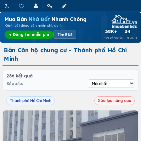
Mua Bán
Nhà Đất
Nhanh Chóng
Kênh bất động sản miễn phí, uy tín
38K+
34
+ Đăng tin miễn phí
Tìm BĐS
TIN ĐĂNG
TỈNH THÀNH
Bán Căn hộ chung cư - Thành phố Hồ Chí
Minh
286 kết quả
Sắp xếp:
Thành phố Hồ Chí Minh
Xóa lọc nâng cao