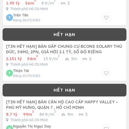
2
2
1.95 tỷ
·
56m
·
8 tr/m
·
2
Thành phố Hồ Chí Minh
Trần Tân
T
Đăng 28/07/2025
[TIN HẾT HẠN] BÁN GẤP CHUNG CƯ BCONS SOLARY THỦ
ĐỨC, 54M2, 2PN, GIÁ HỜI 2.1 TỶ, SỔ ĐỎ RIÊNG
2
2
2.151 tỷ
·
54m
·
13 tr/m
·
5m
·
2
Thành phố Hồ Chí Minh
Thiện Tài
T
Đăng 25/07/2025
[TIN HẾT HẠN] BÁN CĂN HỘ CAO CẤP HAPPY VALLEY –
PHÚ MỸ HƯNG, QUẬN 7 , HỒ CHÍ MINH
2
2
8.7 tỷ
·
99m
·
84 tr/m
·
9m
·
3
Thành phố Hồ Chí Minh
Nguyễn Thị Ngọc Duy
N