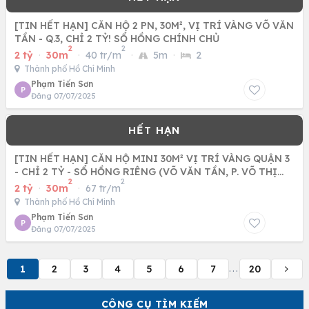
[TIN HẾT HẠN] CĂN HỘ 2 PN, 30M², VỊ TRÍ VÀNG VÕ VĂN
TẦN - Q.3, CHỈ 2 TỶ! SỔ HỒNG CHÍNH CHỦ
2
2
2 tỷ
·
30m
·
40 tr/m
·
5m
·
2
Thành phố Hồ Chí Minh
Phạm Tiến Sơn
P
Đăng 07/07/2025
[TIN HẾT HẠN] CĂN HỘ MINI 30M² VỊ TRÍ VÀNG QUẬN 3
- CHỈ 2 TỶ - SỔ HỒNG RIÊNG (VÕ VĂN TẦN, P. VÕ THỊ
2
2
SÁU) - CƠ HỘI
2 tỷ
·
30m
·
67 tr/m
Thành phố Hồ Chí Minh
Phạm Tiến Sơn
P
Đăng 07/07/2025
1
2
3
4
5
6
7
20
...
CÔNG CỤ TÌM KIẾM