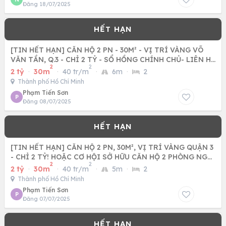
Đăng 18/07/2025
[TIN HẾT HẠN] CĂN HỘ 2 PN - 30M² - VỊ TRÍ VÀNG VÕ
VĂN TẦN, Q.3 - CHỈ 2 TỶ - SỔ HỒNG CHÍNH CHỦ- LIÊN HỆ
2
2
NGAY
2 tỷ
·
30m
·
40 tr/m
·
6m
·
2
Thành phố Hồ Chí Minh
Phạm Tiến Sơn
P
Đăng 08/07/2025
[TIN HẾT HẠN] CĂN HỘ 2 PN, 30M², VỊ TRÍ VÀNG QUẬN 3
- CHỈ 2 TỶ! HOẶC CƠ HỘI SỞ HỮU CĂN HỘ 2 PHÒNG NGỦ
2
2
QUẬN 3,
2 tỷ
·
30m
·
40 tr/m
·
5m
·
2
Thành phố Hồ Chí Minh
Phạm Tiến Sơn
P
Đăng 07/07/2025