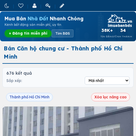
Mua Bán
Nhà Đất
Nhanh Chóng
Kênh bất động sản miễn phí, uy tín
38K+
34
+ Đăng tin miễn phí
Tìm BĐS
TIN ĐĂNG
TỈNH THÀNH
Bán Căn hộ chung cư - Thành phố Hồ Chí
Minh
676 kết quả
Sắp xếp:
Thành phố Hồ Chí Minh
Xóa lọc nâng cao