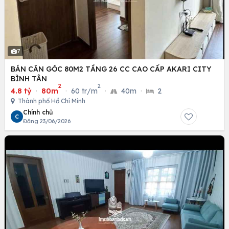
7
BÁN CĂN GÓC 80M2 TẦNG 26 CC CAO CẤP AKARI CITY
BÌNH TÂN
2
2
4.8 tỷ
·
80m
·
60 tr/m
·
40m
·
2
Thành phố Hồ Chí Minh
Chính chủ
C
Đăng 23/06/2026