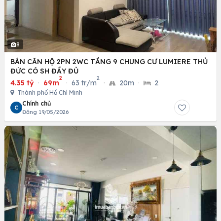
8
BÁN CĂN HỘ 2PN 2WC TẦNG 9 CHUNG CƯ LUMIERE THỦ
ĐỨC CÓ SH ĐẦY ĐỦ
2
2
4.35 tỷ
·
69m
·
63 tr/m
·
20m
·
2
Thành phố Hồ Chí Minh
Chính chủ
C
Đăng 19/05/2026