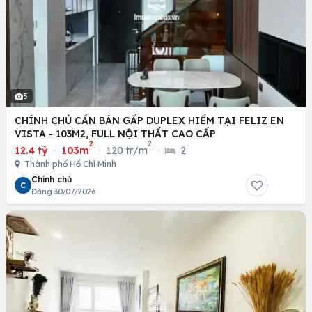
5
CHÍNH CHỦ CẦN BÁN GẤP DUPLEX HIẾM TẠI FELIZ EN
VISTA - 103M2, FULL NỘI THẤT CAO CẤP
2
2
12.4 tỷ
·
103m
·
120 tr/m
·
2
Thành phố Hồ Chí Minh
Chính chủ
C
Đăng 30/07/2026