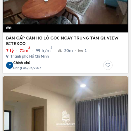
8
BÁN GẤP CĂN HỘ LÔ GÓC NGAY TRUNG TÂM Q1 VIEW
BITEXCO
2
2
7 tỷ
·
71m
·
99 tr/m
·
20m
·
1
Thành phố Hồ Chí Minh
Chính chủ
C
Đăng 04/06/2026