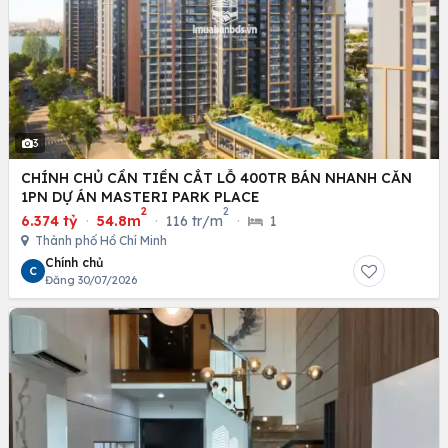
3
CHÍNH CHỦ CẦN TIỀN CẮT LỖ 400TR BÁN NHANH CĂN
1PN DỰ ÁN MASTERI PARK PLACE
2
2
6.374 tỷ
·
54.8m
·
116 tr/m
·
1
Thành phố Hồ Chí Minh
Chính chủ
C
Đăng 30/07/2026