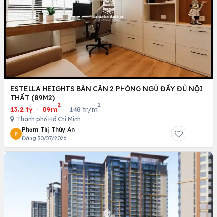
ESTELLA HEIGHTS BÁN CĂN 2 PHÒNG NGỦ ĐẦY ĐỦ NỘI
THẤT (89M2)
2
2
13.2 tỷ
·
89m
·
148 tr/m
Thành phố Hồ Chí Minh
Phạm Thị Thúy An
P
Đăng 30/07/2026