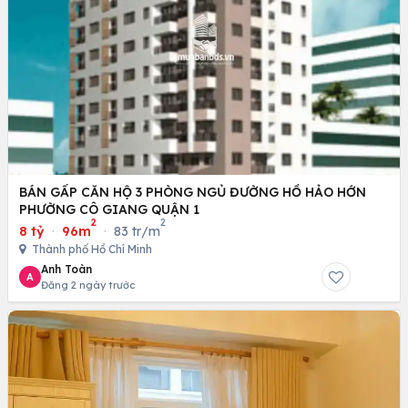
BÁN GẤP CĂN HỘ 3 PHÒNG NGỦ ĐƯỜNG HỒ HẢO HỚN
PHƯỜNG CÔ GIANG QUẬN 1
2
2
8 tỷ
·
96m
·
83 tr/m
Thành phố Hồ Chí Minh
Anh Toàn
A
Đăng 2 ngày trước