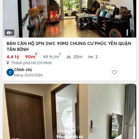
6
BÁN CĂN HỘ 2PN 2WC 90M2 CHUNG CƯ PHÚC YÊN QUẬN
TÂN BÌNH
2
2
4.4 tỷ
·
90m
·
49 tr/m
·
20m
·
2
Thành phố Hồ Chí Minh
Chính chủ
C
Đăng 13/07/2026