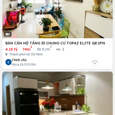
3
BÁN CĂN HỘ TẦNG 33 CHUNG CƯ TOPAZ ELITE Q8 2PN
2
2
4.15 tỷ
·
74m
·
56 tr/m
·
2
Thành phố Hồ Chí Minh
Chính chủ
C
Đăng 28/07/2026