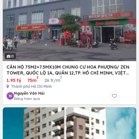
13
CĂN HỘ 75M2=7.5MX10M CHUNG CƯ HOA PHƯỢNG/ ZEN
TOWER, QUỐC LỘ 1A, QUÂN 12,TP. HỒ CHÍ MINH, VIỆT
2
2
NAM
1.95 tỷ
·
75m
·
26 tr/m
Thành phố Hồ Chí Minh
Nguyễn Văn Hải
N
Đăng hôm qua