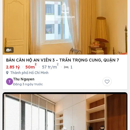
4
BÁN CĂN HỘ AN VIÊN 3 – TRẦN TRỌNG CUNG, QUẬN 7
2
2
2.85 tỷ
·
50m
·
57 tr/m
·
1
Thành phố Hồ Chí Minh
Thu Nguyen
T
Đăng 3 ngày trước