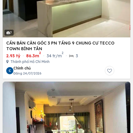
7
CẦN BÁN CĂN GÓC 3 PN TẦNG 9 CHUNG CƯ TECCO
TOWN BÌNH TÂN
2
2
2.93 tỷ
·
86.3m
·
34 tr/m
·
3
Thành phố Hồ Chí Minh
Chính chủ
C
Đăng 24/07/2026