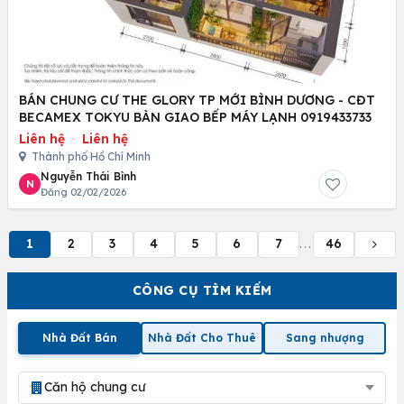
BÁN CHUNG CƯ THE GLORY TP MỚI BÌNH DƯƠNG - CĐT
BECAMEX TOKYU BÀN GIAO BẾP MÁY LẠNH 0919433733
Liên hệ
·
Liên hệ
Thành phố Hồ Chí Minh
Nguyễn Thái Bình
N
Đăng 02/02/2026
1
2
3
4
5
6
7
46
...
CÔNG CỤ TÌM KIẾM
Nhà Đất Bán
Nhà Đất Cho Thuê
Sang nhượng
Căn hộ chung cư