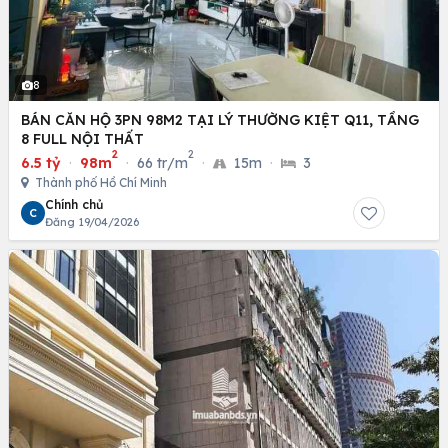
8
BÁN CĂN HỘ 3PN 98M2 TẠI LÝ THƯỜNG KIỆT Q11, TẦNG
8 FULL NỘI THẤT
2
2
6.5 tỷ
·
98m
·
66 tr/m
·
15m
·
3
Thành phố Hồ Chí Minh
Chính chủ
C
Đăng 19/04/2026