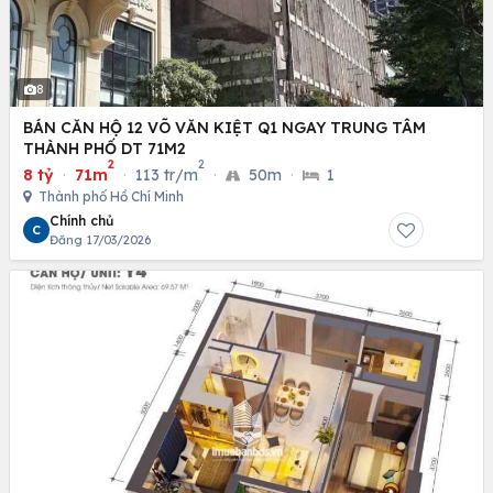
8
BÁN CĂN HỘ 12 VÕ VĂN KIỆT Q1 NGAY TRUNG TÂM
THÀNH PHỐ DT 71M2
2
2
8 tỷ
·
71m
·
113 tr/m
·
50m
·
1
Thành phố Hồ Chí Minh
Chính chủ
C
Đăng 17/03/2026