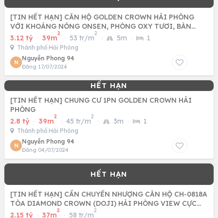
[TIN HẾT HẠN] CĂN HỘ GOLDEN CROWN HẢI PHÒNG
VỚI KHOÁNG NÓNG ONSEN, PHÒNG OXY TƯƠI, BÀN
2
2
GIAO HOÀN THIỆN CAO CẤP
3.12 tỷ
·
39m
·
53 tr/m
·
5m
·
1
Thành phố Hải Phòng
Nguyễn Phong 94
N
Đăng 17/07/2024
[TIN HẾT HẠN] CHUNG CƯ 1PN GOLDEN CROWN HẢI
PHÒNG
2
2
2.8 tỷ
·
39m
·
45 tr/m
·
3m
·
1
Thành phố Hải Phòng
Nguyễn Phong 94
N
Đăng 04/07/2024
[TIN HẾT HẠN] CẦN CHUYỂN NHƯỢNG CĂN HỘ CH-0818A
TÒA DIAMOND CROWN (DOJI) HẢI PHÒNG VIEW CỰC
2
2
ĐỈNH.
2.15 tỷ
·
37m
·
58 tr/m