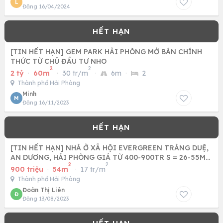
L
Đăng 16/04/2024
[TIN HẾT HẠN] GEM PARK HẢI PHÒNG MỞ BÁN CHÍNH
THỨC TỪ CHỦ ĐẦU TƯ NHO
2
2
2 tỷ
·
60m
·
30 tr/m
·
6m
·
2
Thành phố Hải Phòng
Minh
M
Đăng 16/11/2023
[TIN HẾT HẠN] NHÀ Ở XÃ HỘI EVERGREEN TRÀNG DUỆ,
AN DƯƠNG, HẢI PHÒNG GIÁ TỪ 400-900TR S = 26-55M2,
2
2
2PN, 1WC SỔ
900 triệu
·
54m
·
17 tr/m
Thành phố Hải Phòng
Đoàn Thị Liên
Đ
Đăng 13/08/2023