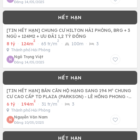
Đăng 14/05/2025
[TIN HẾT HẠN] CHUNG CƯ HILTON HẢI PHÒNG, BRG + 3
NGỦ + 124M2 + ƯU ĐÃI 1,2 TỶ ĐỒNG
2
2
8 tỷ
·
124m
·
65 tr/m
·
100m
·
3
Thành phố Hải Phòng
Ngô Trọng Việt
N
Đăng 14/05/2025
[TIN HẾT HẠN] BÁN CĂN HỘ HẠNG SANG 194 M² CHUNG
CƯ CAO CẤP TD PLAZA (PARKSON) - LÊ HỒNG PHONG -
2
2
HẢI PHÒNG.
6 tỷ
·
194m
·
31 tr/m
·
3
Thành phố Hải Phòng
Nguyễn Văn Nam
N
Đăng 10/05/2025