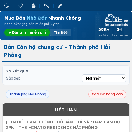
Mua Bán
Nhà Đất
Nhanh Chóng
Kênh bất động sản miễn phí, uy tín
38K+
34
+ Đăng tin miễn phí
Tìm BĐS
TIN ĐĂNG
TỈNH THÀNH
Bán Căn hộ chung cư - Thành phố Hải
Phòng
26 kết quả
Sắp xếp:
Thành phố Hải Phòng
Xóa lọc nâng cao
[TIN HẾT HẠN] CHÍNH CHỦ BÁN GIÁ SẬP HẦM CĂN HỘ
2PN - THE MINATO RESIDENCE HẢI PHÒNG
2
2