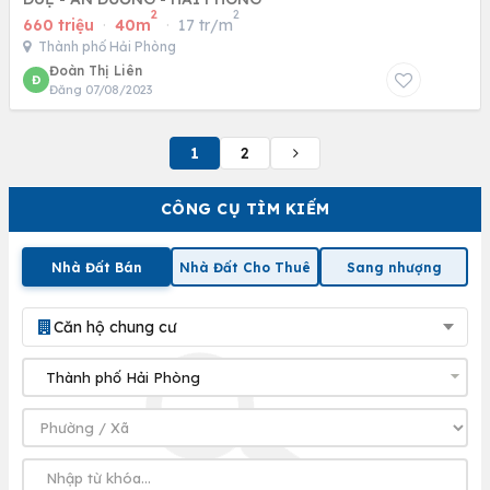
2
2
660 triệu
·
40m
·
17 tr/m
Thành phố Hải Phòng
Đoàn Thị Liên
Đ
Đăng 07/08/2023
1
2
CÔNG CỤ TÌM KIẾM
Nhà Đất Bán
Nhà Đất Cho Thuê
Sang nhượng
Căn hộ chung cư