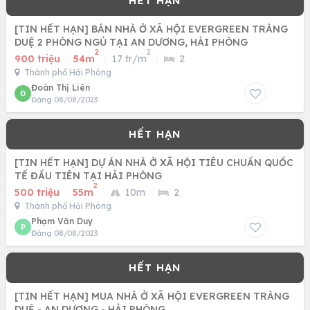
[TIN HẾT HẠN] BÁN NHÀ Ở XÃ HỘI EVERGREEN TRÀNG
DUỆ 2 PHÒNG NGỦ TẠI AN DƯƠNG, HẢI PHÒNG
2
2
900 triệu
·
54m
·
17 tr/m
·
2
Thành phố Hải Phòng
Đoàn Thị Liên
Đ
Đăng 08/08/2023
[TIN HẾT HẠN] DỰ ÁN NHÀ Ở XÃ HỘI TIÊU CHUẨN QUỐC
TẾ ĐẦU TIÊN TẠI HẢI PHÒNG
2
500 triệu
·
55m
·
10m
·
2
Thành phố Hải Phòng
Phạm Văn Duy
P
Đăng 08/08/2023
[TIN HẾT HẠN] MUA NHÀ Ở XÃ HỘI EVERGREEN TRÀNG
DUỆ - AN DƯƠNG - HẢI PHÒNG