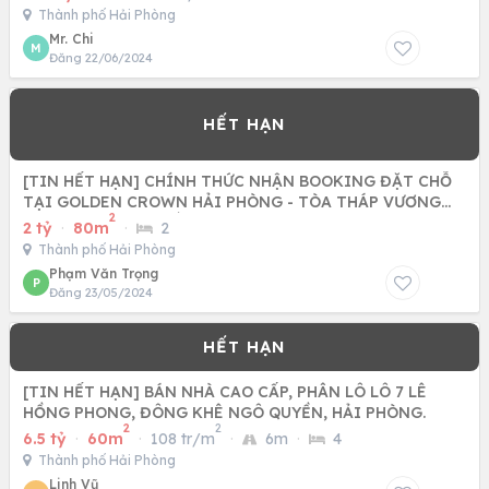
Thành phố Hải Phòng
Mr. Chi
M
Đăng 22/06/2024
[TIN HẾT HẠN] CHÍNH THỨC NHẬN BOOKING ĐẶT CHỖ
TẠI GOLDEN CROWN HẢI PHÒNG - TÒA THÁP VƯƠNG
2
MIỆN VÀNG, NƠI SỐNG
2 tỷ
·
80m
·
2
Thành phố Hải Phòng
Phạm Văn Trọng
P
Đăng 23/05/2024
[TIN HẾT HẠN] BÁN NHÀ CAO CẤP, PHÂN LÔ LÔ 7 LÊ
HỒNG PHONG, ĐÔNG KHÊ NGÔ QUYỀN, HẢI PHÒNG.
2
2
6.5 tỷ
·
60m
·
108 tr/m
·
6m
·
4
Thành phố Hải Phòng
Linh Vũ