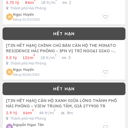
3.75 tỷ
·
84m
·
18 tr/m
·
2
Thành phố Hải Phòng
Ngọc Huyền
N
Đăng 01/07/2025
[TIN HẾT HẠN] CHÍNH CHỦ BÁN CĂN HỘ THE MINATO
RESIDENCE HẢI PHÒNG – 3PN VỊ TRÍ NGOẠI GIAO –
2
2
QUỸ CĂN ĐÃ HẾT
5.5 tỷ
·
121m
·
18 tr/m
·
3
Thành phố Hải Phòng
Ngọc Huyền
N
Đăng 30/06/2025
[TIN HẾT HẠN] CĂN HỘ XANH GIỮA LÒNG THÀNH PHỐ
HẢI PHÒNG – VIEW TRUNG TÂM, GIÁ 2TY900 TR
2
2
2.9 tỷ
·
66m
·
44 tr/m
·
8m
Thành phố Hải Phòng
Nguyễn Ngọc Tân
N