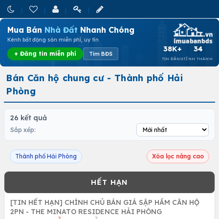
Mua Bán
Nhà Đất
Nhanh Chóng
Kênh bất động sản miễn phí, uy tín
38K+
34
+ Đăng tin miễn phí
Tìm BĐS
TIN ĐĂNG
TỈNH THÀNH
Bán Căn hộ chung cư - Thành phố Hải
Phòng
26 kết quả
Sắp xếp:
Thành phố Hải Phòng
Xóa lọc nâng cao
[TIN HẾT HẠN] CHÍNH CHỦ BÁN GIÁ SẬP HẦM CĂN HỘ
2PN - THE MINATO RESIDENCE HẢI PHÒNG
2
2