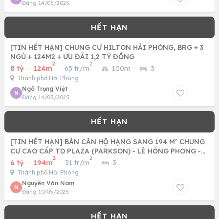
Đăng 14/05/2025
[TIN HẾT HẠN] CHUNG CƯ HILTON HẢI PHÒNG, BRG + 3
NGỦ + 124M2 + ƯU ĐÃI 1,2 TỶ ĐỒNG
2
2
8 tỷ
·
124m
·
65 tr/m
·
100m
·
3
Thành phố Hải Phòng
Ngô Trọng Việt
N
Đăng 14/05/2025
[TIN HẾT HẠN] BÁN CĂN HỘ HẠNG SANG 194 M² CHUNG
CƯ CAO CẤP TD PLAZA (PARKSON) - LÊ HỒNG PHONG -
2
2
HẢI PHÒNG.
6 tỷ
·
194m
·
31 tr/m
·
3
Thành phố Hải Phòng
Nguyễn Văn Nam
N
Đăng 10/05/2025