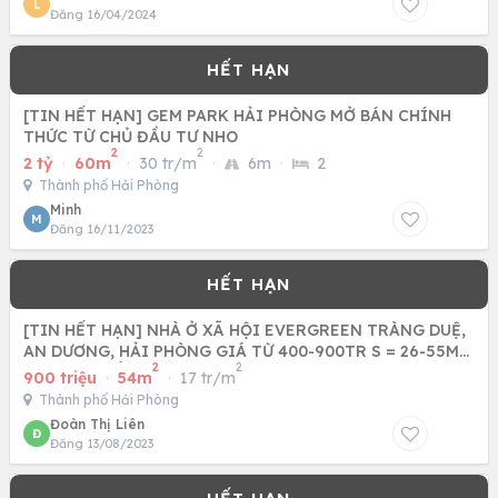
L
Đăng 16/04/2024
[TIN HẾT HẠN] GEM PARK HẢI PHÒNG MỞ BÁN CHÍNH
THỨC TỪ CHỦ ĐẦU TƯ NHO
2
2
2 tỷ
·
60m
·
30 tr/m
·
6m
·
2
Thành phố Hải Phòng
Minh
M
Đăng 16/11/2023
[TIN HẾT HẠN] NHÀ Ở XÃ HỘI EVERGREEN TRÀNG DUỆ,
AN DƯƠNG, HẢI PHÒNG GIÁ TỪ 400-900TR S = 26-55M2,
2
2
2PN, 1WC SỔ
900 triệu
·
54m
·
17 tr/m
Thành phố Hải Phòng
Đoàn Thị Liên
Đ
Đăng 13/08/2023