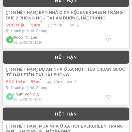
[TIN HẾT HẠN] BÁN NHÀ Ở XÃ HỘI EVERGREEN TRÀNG
DUỆ 2 PHÒNG NGỦ TẠI AN DƯƠNG, HẢI PHÒNG
2
2
900 triệu
·
54m
·
17 tr/m
·
2
Thành phố Hải Phòng
Đoàn Thị Liên
Đ
Đăng 08/08/2023
[TIN HẾT HẠN] DỰ ÁN NHÀ Ở XÃ HỘI TIÊU CHUẨN QUỐC
TẾ ĐẦU TIÊN TẠI HẢI PHÒNG
2
500 triệu
·
55m
·
10m
·
2
Thành phố Hải Phòng
Phạm Văn Duy
P
Đăng 08/08/2023
[TIN HẾT HẠN] MUA NHÀ Ở XÃ HỘI EVERGREEN TRÀNG
DUỆ - AN DƯƠNG - HẢI PHÒNG