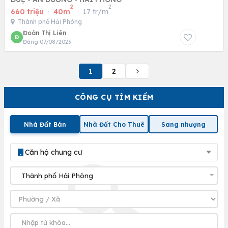
2
2
660 triệu
·
40m
·
17 tr/m
Thành phố Hải Phòng
Đoàn Thị Liên
Đ
Đăng 07/08/2023
1
2
CÔNG CỤ TÌM KIẾM
Nhà Đất Bán
Nhà Đất Cho Thuê
Sang nhượng
Căn hộ chung cư