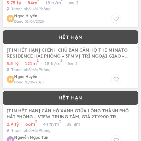
3.75 tỷ
·
84m
·
18 tr/m
·
2
Thành phố Hải Phòng
Ngọc Huyền
N
Đăng 01/07/2025
[TIN HẾT HẠN] CHÍNH CHỦ BÁN CĂN HỘ THE MINATO
RESIDENCE HẢI PHÒNG – 3PN VỊ TRÍ NGOẠI GIAO –
2
2
QUỸ CĂN ĐÃ HẾT
5.5 tỷ
·
121m
·
18 tr/m
·
3
Thành phố Hải Phòng
Ngọc Huyền
N
Đăng 30/06/2025
[TIN HẾT HẠN] CĂN HỘ XANH GIỮA LÒNG THÀNH PHỐ
HẢI PHÒNG – VIEW TRUNG TÂM, GIÁ 2TY900 TR
2
2
2.9 tỷ
·
66m
·
44 tr/m
·
8m
Thành phố Hải Phòng
Nguyễn Ngọc Tân
N