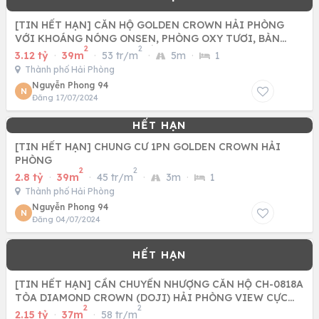
[TIN HẾT HẠN] CĂN HỘ GOLDEN CROWN HẢI PHÒNG
VỚI KHOÁNG NÓNG ONSEN, PHÒNG OXY TƯƠI, BÀN
2
2
GIAO HOÀN THIỆN CAO CẤP
3.12 tỷ
·
39m
·
53 tr/m
·
5m
·
1
Thành phố Hải Phòng
Nguyễn Phong 94
N
Đăng 17/07/2024
[TIN HẾT HẠN] CHUNG CƯ 1PN GOLDEN CROWN HẢI
PHÒNG
2
2
2.8 tỷ
·
39m
·
45 tr/m
·
3m
·
1
Thành phố Hải Phòng
Nguyễn Phong 94
N
Đăng 04/07/2024
[TIN HẾT HẠN] CẦN CHUYỂN NHƯỢNG CĂN HỘ CH-0818A
TÒA DIAMOND CROWN (DOJI) HẢI PHÒNG VIEW CỰC
2
2
ĐỈNH.
2.15 tỷ
·
37m
·
58 tr/m