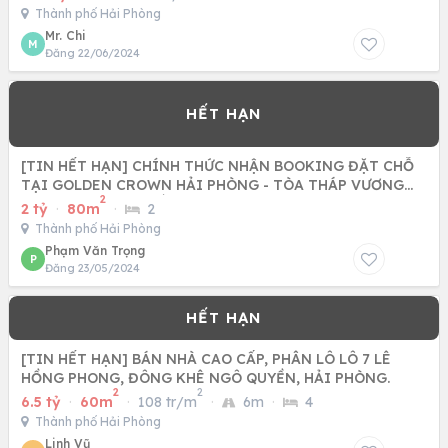
Thành phố Hải Phòng
Mr. Chi
M
Đăng 22/06/2024
[TIN HẾT HẠN] CHÍNH THỨC NHẬN BOOKING ĐẶT CHỖ
TẠI GOLDEN CROWN HẢI PHÒNG - TÒA THÁP VƯƠNG
2
MIỆN VÀNG, NƠI SỐNG
2 tỷ
·
80m
·
2
Thành phố Hải Phòng
Phạm Văn Trọng
P
Đăng 23/05/2024
[TIN HẾT HẠN] BÁN NHÀ CAO CẤP, PHÂN LÔ LÔ 7 LÊ
HỒNG PHONG, ĐÔNG KHÊ NGÔ QUYỀN, HẢI PHÒNG.
2
2
6.5 tỷ
·
60m
·
108 tr/m
·
6m
·
4
Thành phố Hải Phòng
Linh Vũ