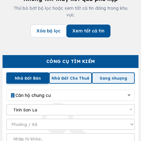
Thử bỏ bớt bộ lọc hoặc xem tất cả tin đăng trong khu
vực.
Xóa bộ lọc
Xem tất cả tin
CÔNG CỤ TÌM KIẾM
Nhà Đất Bán
Nhà Đất Cho Thuê
Sang nhượng
Căn hộ chung cư