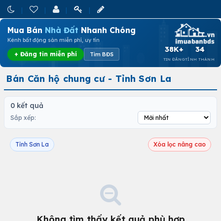
Mua Bán
Nhà Đất
Nhanh Chóng
Kênh bất động sản miễn phí, uy tín
38K+
34
+ Đăng tin miễn phí
Tìm BĐS
TIN ĐĂNG
TỈNH THÀNH
Bán Căn hộ chung cư - Tỉnh Sơn La
0 kết quả
Sắp xếp:
Tỉnh Sơn La
Xóa lọc nâng cao
Không tìm thấy kết quả phù hợp