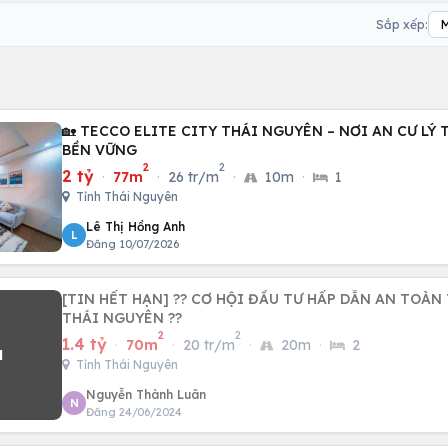
Sắp xếp:
🏡 TECCO ELITE CITY THÁI NGUYÊN – NƠI AN CƯ LÝ
BỀN VỮNG
2
2
2 tỷ
·
77m
·
26 tr/m
·
10m
·
1
Tỉnh Thái Nguyên
Lê Thị Hồng Anh
L
Đăng 10/07/2026
[TIN HẾT HẠN] ?? CƠ HỘI ĐẦU TƯ HẤP DẪN AN TOÀN
THÁI NGUYÊN ??
2
2
1.4 tỷ
·
70m
·
20 tr/m
·
20m
·
2
Tỉnh Thái Nguyên
Nguyễn Thành Luân
N
Đăng 24/06/2024