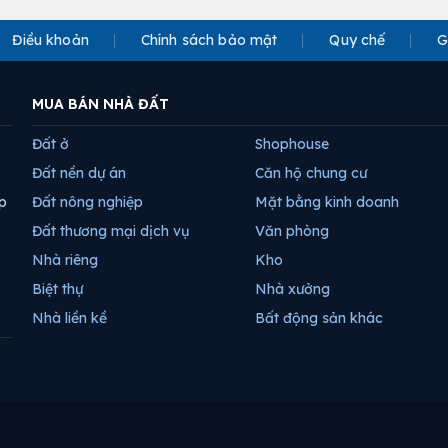
Điều khoản
Chính sách bảo mật
Quy chế
G
MUA BÁN NHÀ ĐẤT
Đất ở
Shophouse
Đất nền dự án
Căn hộ chung cư
p
Đất nông nghiệp
Mặt bằng kinh doanh
Đất thương mại dịch vụ
Văn phòng
Nhà riêng
Kho
Biệt thự
Nhà xưởng
Nhà liền kề
Bất động sản khác