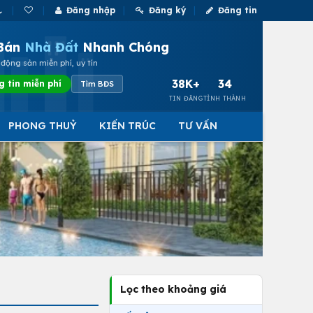
Đăng nhập
Đăng ký
Đăng tin
Bán
Nhà Đất
Nhanh Chóng
động sản miễn phí, uy tín
38K+
34
g tin miễn phí
Tìm BĐS
TIN ĐĂNG
TỈNH THÀNH
PHONG THUỶ
KIẾN TRÚC
TƯ VẤN
Lọc theo khoảng giá