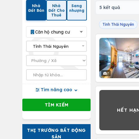
Nhà
Nhà
Sang
5 kết quả
Đất Bán
Đất Cho
nhượng
Thuê
Tỉnh Thái Nguyên
Căn hộ chung cư
7
Tìm nâng cao
THỊ TRƯỜNG BẤT ĐỘNG
SẢN