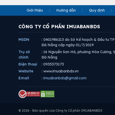
Giới thiệu
Hướng dẫn
Quy định
CÔNG TY CỔ PHẦN IMUABANBDS
MSDN
: 0401986213 do Sở Kế hoạch & Đầu tư TP
Đà Nẵng cấp ngày 01/7/2019
Trụ sở
: 16 Nguyễn Sơn Hà, phường Hòa Cường, t
chính
Đà Nẵng
Điện thoại
: 0935373173
Website
: www.imuabanbds.vn
Email
:
imuabanbds@gmail.com
© 2026 - Bản quyền của Công ty Cổ phần IMUABANBDS