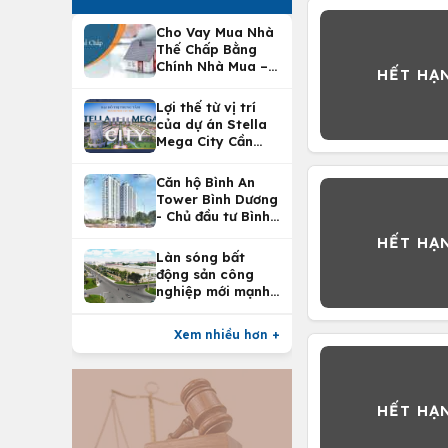
Cho Vay Mua Nhà
Thế Chấp Bằng
Chính Nhà Mua –
Lợi Ích Vay Mua
Nhà Tại
Lợi thế từ vị trí
Vietcombank
của dự án Stella
Mega City Cần
Thơ
Căn hộ Bình An
Tower Bình Dương
- Chủ đầu tư Bình
An Land
Làn sóng bất
động sản công
nghiệp mới mạnh
nhất 25 năm
Xem nhiều hơn +