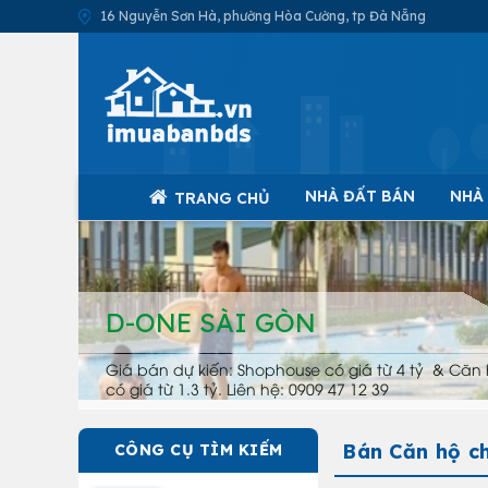
16 Nguyễn Sơn Hà, phường Hòa Cường, tp Đà Nẵng
NHÀ ĐẤT BÁN
NHÀ
TRANG CHỦ
D-ONE SÀI GÒN
Giá bán dự kiến: Shophouse có giá từ 4 tỷ & Căn 
có giá từ 1.3 tỷ. Liên hệ: 0909 47 12 39
Bán Căn hộ ch
CÔNG CỤ TÌM KIẾM