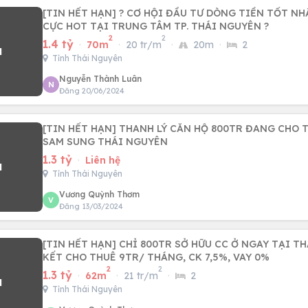
[TIN HẾT HẠN] ? CƠ HỘI ĐẦU TƯ DÒNG TIỀN TỐT NH
CỰC HOT TẠI TRUNG TÂM TP. THÁI NGUYÊN ?
2
2
1.4 tỷ
·
70m
·
20 tr/m
·
20m
·
2
Tỉnh Thái Nguyên
Nguyễn Thành Luân
N
Đăng 20/06/2024
[TIN HẾT HẠN] THANH LÝ CĂN HỘ 800TR ĐANG CHO 
SAM SUNG THÁI NGUYÊN
1.3 tỷ
·
Liên hệ
Tỉnh Thái Nguyên
Vương Quỳnh Thơm
V
Đăng 13/03/2024
[TIN HẾT HẠN] CHỈ 800TR SỞ HỮU CC Ở NGAY TẠI T
KẾT CHO THUÊ 9TR/ THÁNG, CK 7,5%, VAY 0%
2
2
1.3 tỷ
·
62m
·
21 tr/m
·
2
Tỉnh Thái Nguyên