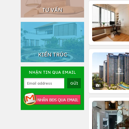
TƯ VẤN
KIẾN TRÚC
NHẬN TIN QUA EMAIL
3