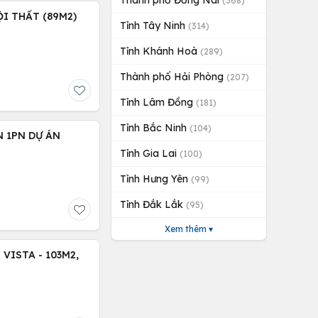
Thành phố Đồng Nai
(368)
I THẤT (89M2)
Tỉnh Tây Ninh
(314)
Tỉnh Khánh Hoà
(289)
Thành phố Hải Phòng
(207)
Tỉnh Lâm Đồng
(181)
Tỉnh Bắc Ninh
(104)
 1PN DỰ ÁN
Tỉnh Gia Lai
(100)
Tỉnh Hưng Yên
(99)
Tỉnh Đắk Lắk
(95)
Xem thêm ▾
VISTA - 103M2,