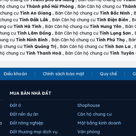
,
 hộ chung cư
Thành phố Hải Phòng
Bán Căn hộ chung cư
Thành
,
,
 chung cư
Tỉnh An Giang
Bán Căn hộ chung cư
Tỉnh Bắc Ninh
B
,
,
 chung cư
Tỉnh Đắk Lắk
Bán Căn hộ chung cư
Tỉnh Điện Biên
B
,
,
ung cư
Tỉnh Hà Tĩnh
Bán Căn hộ chung cư
Tỉnh Hưng Yên
Bán 
,
,
chung cư
Tỉnh Lâm Đồng
Bán Căn hộ chung cư
Tỉnh Lạng Sơn
,
,
hung cư
Tỉnh Ninh Bình
Bán Căn hộ chung cư
Tỉnh Phú Thọ
Bán
,
,
ộ chung cư
Tỉnh Quảng Trị
Bán Căn hộ chung cư
Tỉnh Sơn La
,
hộ chung cư
Tỉnh Thanh Hoá
Bán Căn hộ chung cư
Tỉnh Tuyên
Điều khoản
Chính sách bảo mật
Quy chế
G
MUA BÁN NHÀ ĐẤT
Đất ở
Shophouse
Đất nền dự án
Căn hộ chung cư
p
Đất nông nghiệp
Mặt bằng kinh doanh
Đất thương mại dịch vụ
Văn phòng