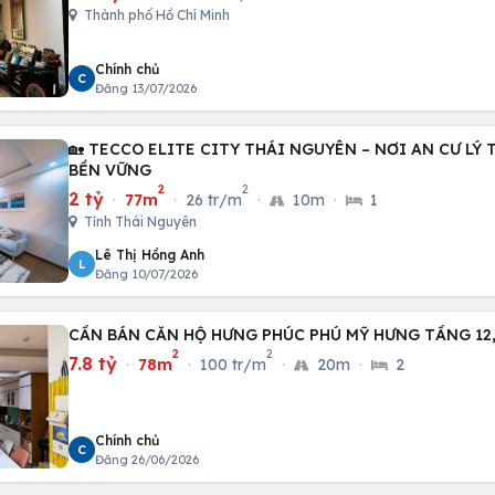
Thành phố Hồ Chí Minh
Chính chủ
C
Đăng 13/07/2026
🏡 TECCO ELITE CITY THÁI NGUYÊN – NƠI AN CƯ LÝ
BỀN VỮNG
2
2
2 tỷ
·
77m
·
26 tr/m
·
10m
·
1
Tỉnh Thái Nguyên
Lê Thị Hồng Anh
L
Đăng 10/07/2026
CẦN BÁN CĂN HỘ HƯNG PHÚC PHÚ MỸ HƯNG TẦNG 12,
2
2
7.8 tỷ
·
78m
·
100 tr/m
·
20m
·
2
Chính chủ
C
Đăng 26/06/2026