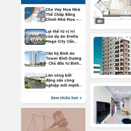
Cho Vay Mua Nhà
Thế Chấp Bằng
Chính Nhà Mua –
6
Lợi Ích Vay Mua
Nhà Tại
Lợi thế từ vị trí
Vietcombank
của dự án Stella
Mega City Cần
Thơ
Căn hộ Bình An
Tower Bình Dương
- Chủ đầu tư Bình
An Land
Làn sóng bất
động sản công
nghiệp mới mạnh
nhất 25 năm
Xem nhiều hơn +