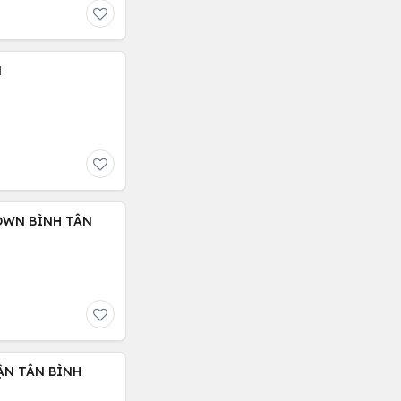
N
OWN BÌNH TÂN
ẬN TÂN BÌNH