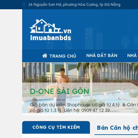
16 Nguyễn Sơn Hà, phường Hòa Cường, tp Đà Nẵng
NHÀ ĐẤT BÁN
NHÀ
TRANG CHỦ
D-ONE SÀI GÒN
Giá bán dự kiến: Shophouse có giá từ 4 tỷ & Căn 
có giá từ 1.3 tỷ. Liên hệ: 0909 47 12 39
Bán Căn hộ c
CÔNG CỤ TÌM KIẾM