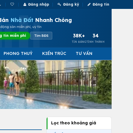
Đăng nhập
Đăng ký
Đăng tin
Bán
Nhà Đất
Nhanh Chóng
động sản miễn phí, uy tín
38K+
34
g tin miễn phí
Tìm BĐS
TIN ĐĂNG
TỈNH THÀNH
PHONG THUỶ
KIẾN TRÚC
TƯ VẤN
Lọc theo khoảng giá