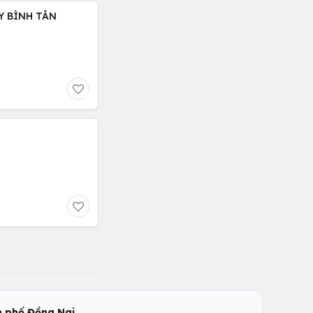
Y BÌNH TÂN
,
 phố Đồng Nai