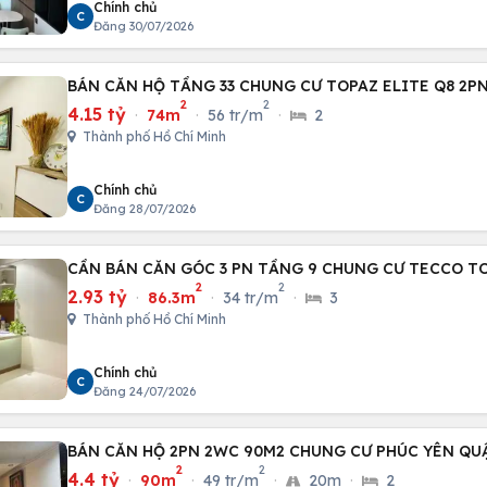
Chính chủ
C
Đăng 30/07/2026
BÁN CĂN HỘ TẦNG 33 CHUNG CƯ TOPAZ ELITE Q8 2P
2
2
4.15 tỷ
·
74m
·
56 tr/m
·
2
Thành phố Hồ Chí Minh
Chính chủ
C
Đăng 28/07/2026
CẦN BÁN CĂN GÓC 3 PN TẦNG 9 CHUNG CƯ TECCO T
2
2
2.93 tỷ
·
86.3m
·
34 tr/m
·
3
Thành phố Hồ Chí Minh
Chính chủ
C
Đăng 24/07/2026
BÁN CĂN HỘ 2PN 2WC 90M2 CHUNG CƯ PHÚC YÊN QU
2
2
4.4 tỷ
·
90m
·
49 tr/m
·
20m
·
2