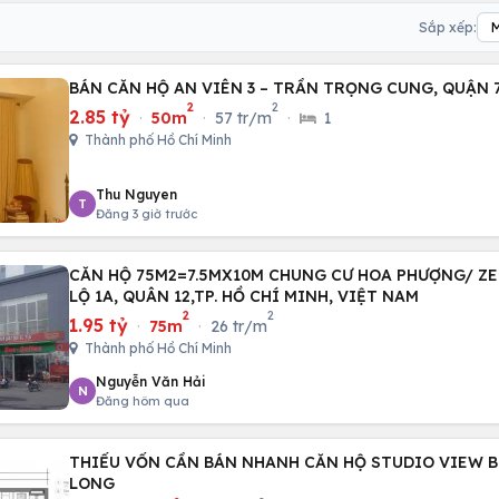
Sắp xếp:
BÁN CĂN HỘ AN VIÊN 3 – TRẦN TRỌNG CUNG, QUẬN 
2
2
2.85 tỷ
·
50m
·
57 tr/m
·
1
Thành phố Hồ Chí Minh
Thu Nguyen
T
Đăng 3 giờ trước
CĂN HỘ 75M2=7.5MX10M CHUNG CƯ HOA PHƯỢNG/ Z
LỘ 1A, QUÂN 12,TP. HỒ CHÍ MINH, VIỆT NAM
2
2
1.95 tỷ
·
75m
·
26 tr/m
Thành phố Hồ Chí Minh
Nguyễn Văn Hải
N
Đăng hôm qua
THIẾU VỐN CẦN BÁN NHANH CĂN HỘ STUDIO VIEW B
LONG