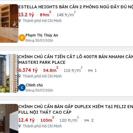
ESTELLA HEIGHTS BÁN CĂN 2 PHÒNG NGỦ ĐẦY ĐỦ NỘ
2
2
13.2 tỷ
·
89m
·
148 tr/m
Thành phố Hồ Chí Minh
Phạm Thị Thúy An
P
Đăng 30/07/2026
CHÍNH CHỦ CẦN TIỀN CẮT LỖ 400TR BÁN NHANH CĂN
MASTERI PARK PLACE
2
2
6.374 tỷ
·
54.8m
·
116 tr/m
·
1
Thành phố Hồ Chí Minh
Chính chủ
C
Đăng 30/07/2026
CHÍNH CHỦ CẦN BÁN GẤP DUPLEX HIẾM TẠI FELIZ EN 
FULL NỘI THẤT CAO CẤP
2
2
12.4 tỷ
·
103m
·
120 tr/m
·
2
Thành phố Hồ Chí Minh