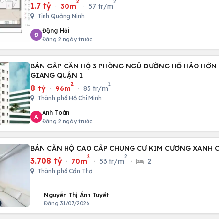
2
2
1.7 tỷ
·
30m
·
57 tr/m
Tỉnh Quảng Ninh
Đặng Hải
Đ
Đăng 2 ngày trước
BÁN GẤP CĂN HỘ 3 PHÒNG NGỦ ĐƯỜNG HỒ HẢO HỚN
GIANG QUẬN 1
2
2
8 tỷ
·
96m
·
83 tr/m
Thành phố Hồ Chí Minh
Anh Toàn
A
Đăng 2 ngày trước
BÁN CĂN HỘ CAO CẤP CHUNG CƯ KIM CƯƠNG XANH 
2
2
3.708 tỷ
·
70m
·
53 tr/m
·
2
Thành phố Cần Thơ
Nguyễn Thị Ánh Tuyết
Đăng 31/07/2026