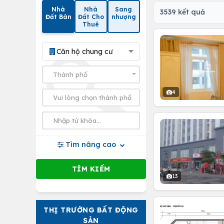
Nhà
Nhà
Sang
3539 kết quả
Đất Bán
Đất Cho
nhượng
Thuê
Căn hộ chung cư
4
Tìm nâng cao
13
THỊ TRƯỜNG BẤT ĐỘNG
SẢN