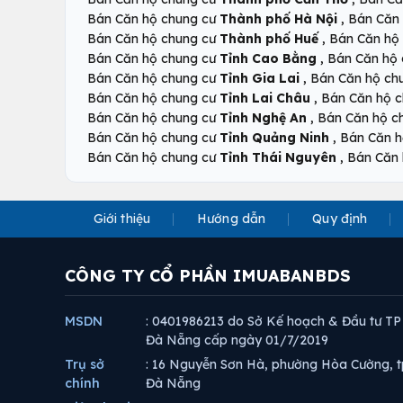
,
Bán Căn hộ chung cư
Thành phố Hà Nội
Bán Căn
,
Bán Căn hộ chung cư
Thành phố Huế
Bán Căn hộ
,
Bán Căn hộ chung cư
Tỉnh Cao Bằng
Bán Căn hộ
,
Bán Căn hộ chung cư
Tỉnh Gia Lai
Bán Căn hộ ch
,
Bán Căn hộ chung cư
Tỉnh Lai Châu
Bán Căn hộ 
,
Bán Căn hộ chung cư
Tỉnh Nghệ An
Bán Căn hộ c
,
Bán Căn hộ chung cư
Tỉnh Quảng Ninh
Bán Căn h
,
Bán Căn hộ chung cư
Tỉnh Thái Nguyên
Bán Căn 
Giới thiệu
Hướng dẫn
Quy định
CÔNG TY CỔ PHẦN IMUABANBDS
MSDN
: 0401986213 do Sở Kế hoạch & Đầu tư TP
Đà Nẵng cấp ngày 01/7/2019
Trụ sở
: 16 Nguyễn Sơn Hà, phường Hòa Cường, t
chính
Đà Nẵng