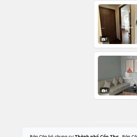
7
4
,
Bán Căn hộ chung cư
Thành phố Cần Thơ
Bán Că