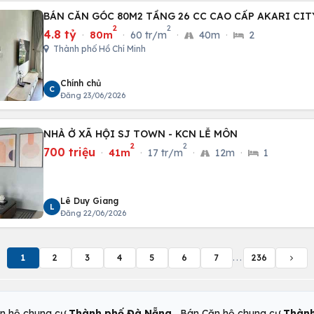
BÁN CĂN GÓC 80M2 TẦNG 26 CC CAO CẤP AKARI CIT
2
2
4.8 tỷ
·
80m
·
60 tr/m
·
40m
·
2
Thành phố Hồ Chí Minh
Chính chủ
C
Đăng 23/06/2026
NHÀ Ở XÃ HỘI SJ TOWN - KCN LỄ MÔN
2
2
700 triệu
·
41m
·
17 tr/m
·
12m
·
1
Lê Duy Giang
L
Đăng 22/06/2026
1
2
3
4
5
6
7
...
236
,
n hộ chung cư
Thành phố Đà Nẵng
Bán Căn hộ chung cư
Thành