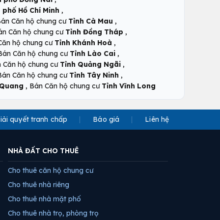
,
 phố Hồ Chí Minh
,
án Căn hộ chung cư
Tỉnh Cà Mau
,
án Căn hộ chung cư
Tỉnh Đồng Tháp
,
Căn hộ chung cư
Tỉnh Khánh Hoà
,
Bán Căn hộ chung cư
Tỉnh Lào Cai
,
 Căn hộ chung cư
Tỉnh Quảng Ngãi
,
Bán Căn hộ chung cư
Tỉnh Tây Ninh
,
 Quang
Bán Căn hộ chung cư
Tỉnh Vĩnh Long
iải quyết tranh chấp
Báo giá
Liên hệ
NHÀ ĐẤT CHO THUÊ
Cho thuê căn hộ chung cư
Cho thuê nhà riêng
Cho thuê nhà mặt phố
Cho thuê nhà trọ, phòng trọ