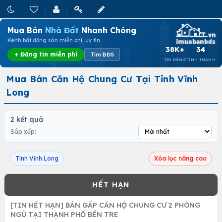
Mua Bán
Nhà Đất
Nhanh Chóng
Kênh bất động sản miễn phí, uy tín
38K+
34
+ Đăng tin miễn phí
Tìm BĐS
TIN ĐĂNG
TỈNH THÀNH
Mua Bán Căn Hộ Chung Cư Tại Tỉnh Vĩnh
Long
2 kết quả
Sắp xếp:
Tỉnh Vĩnh Long
Xóa lọc nâng cao
[TIN HẾT HẠN] BÁN GẤP CĂN HỘ CHUNG CƯ 2 PHÒNG
NGỦ TẠI THẠNH PHỐ BẾN TRE