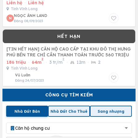
Liên hệ
·
Liên hệ
Tỉnh Vĩnh Long
NGỌC ÁNH LAND
N
Đăng 08/09/2023
[TIN HẾT HẠN] CĂN HỘ CAO CẤP TẠI KHU ĐÔ THỊ HƯNG
PHÚ BẾN TRE CHỈ CẦN THANH TOÁN TRƯỚC 560 TRIỆU
2
2
186 triệu
·
64m
·
3 tr/m
·
12m
·
2
Tỉnh Vĩnh Long
Vũ Luân
Đăng 24/07/2023
CÔNG CỤ TÌM KIẾM
Nhà Đất Bán
Nhà Đất Cho Thuê
Sang nhượng
Căn hộ chung cư