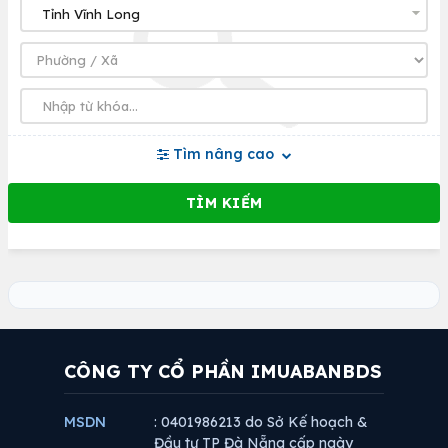
Tìm nâng cao
CÔNG TY CỔ PHẦN IMUABANBDS
MSDN
: 0401986213 do Sở Kế hoạch &
Đầu tư TP Đà Nẵng cấp ngày