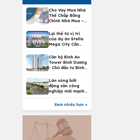
Cho Vay Mua Nhà
Thế Chấp Bằng
Chính Nhà Mua –
Lợi Ích Vay Mua
Nhà Tại
Lợi thế từ vị trí
Vietcombank
của dự án Stella
Mega City Cần
Thơ
Căn hộ Bình An
Tower Bình Dương
- Chủ đầu tư Bình
An Land
Làn sóng bất
động sản công
nghiệp mới mạnh
nhất 25 năm
Xem nhiều hơn +