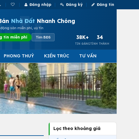
Đăng nhập
Đăng ký
Đăng tin
Bán
Nhà Đất
Nhanh Chóng
động sản miễn phí, uy tín
38K+
34
g tin miễn phí
Tìm BĐS
TIN ĐĂNG
TỈNH THÀNH
PHONG THUỶ
KIẾN TRÚC
TƯ VẤN
Lọc theo khoảng giá