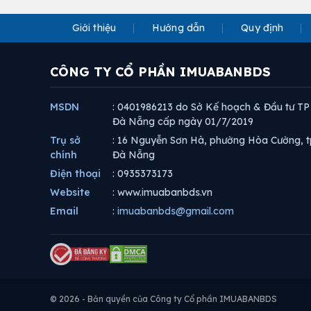
Giới thiệu
Hướng dẫn
Quy định
CÔNG TY CỔ PHẦN IMUABANBDS
MSDN
: 0401986213 do Sở Kế hoạch & Đầu tư TP
Đà Nẵng cấp ngày 01/7/2019
Trụ sở
: 16 Nguyễn Sơn Hà, phường Hòa Cường, t
chính
Đà Nẵng
Điện thoại
: 0935373173
Website
: www.imuabanbds.vn
Email
:
imuabanbds@gmail.com
© 2026 - Bản quyền của Công ty Cổ phần IMUABANBDS