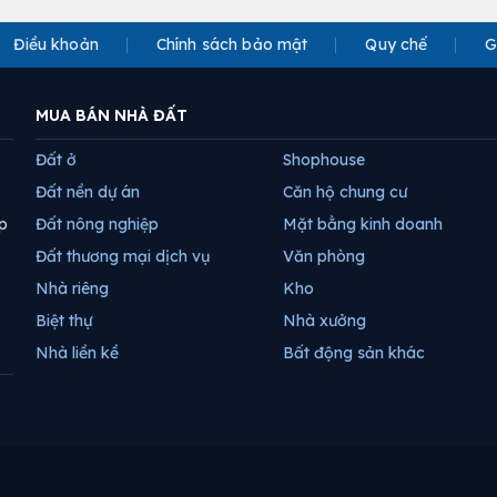
Điều khoản
Chính sách bảo mật
Quy chế
G
MUA BÁN NHÀ ĐẤT
Đất ở
Shophouse
Đất nền dự án
Căn hộ chung cư
p
Đất nông nghiệp
Mặt bằng kinh doanh
Đất thương mại dịch vụ
Văn phòng
Nhà riêng
Kho
Biệt thự
Nhà xưởng
Nhà liền kề
Bất động sản khác