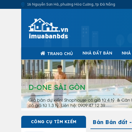
16 Nguyễn Sơn Hà, phường Hòa Cường, tp Đà Nẵng
NHÀ ĐẤT BÁN
NHÀ
TRANG CHỦ
D-ONE SÀI GÒN
Giá bán dự kiến: Shophouse có giá từ 4 tỷ & Căn 
có giá từ 1.3 tỷ. Liên hệ: 0909 47 12 39
Bán Bán đất 
CÔNG CỤ TÌM KIẾM