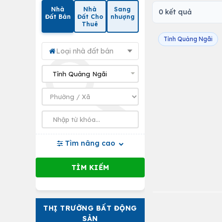
Nhà
Nhà
Sang
0 kết quả
Đất Bán
Đất Cho
nhượng
Thuê
Tỉnh Quảng Ngãi
Loại nhà đất bán
Tìm nâng cao
THỊ TRƯỜNG BẤT ĐỘNG
SẢN