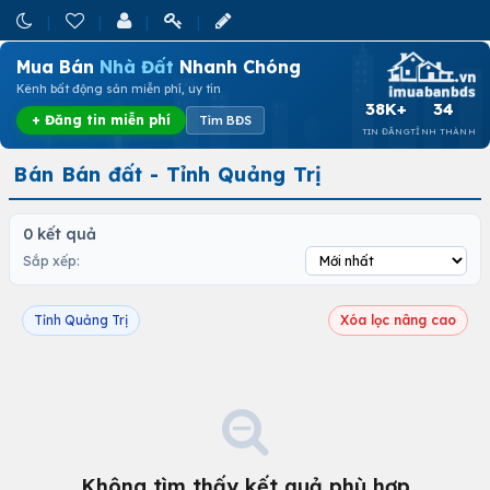
Mua Bán
Nhà Đất
Nhanh Chóng
Kênh bất động sản miễn phí, uy tín
38K+
34
+ Đăng tin miễn phí
Tìm BĐS
TIN ĐĂNG
TỈNH THÀNH
Bán Bán đất - Tỉnh Quảng Trị
0 kết quả
Sắp xếp:
Tỉnh Quảng Trị
Xóa lọc nâng cao
Không tìm thấy kết quả phù hợp