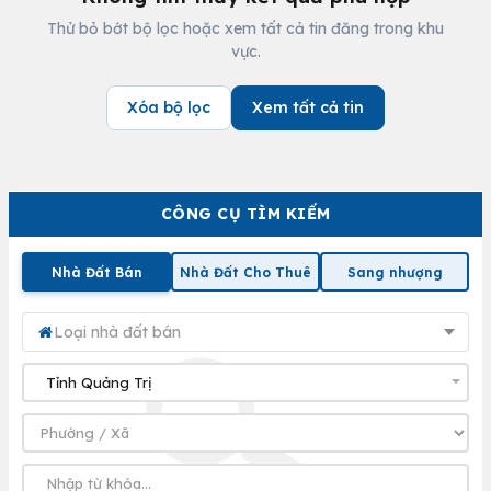
Thử bỏ bớt bộ lọc hoặc xem tất cả tin đăng trong khu
vực.
Xóa bộ lọc
Xem tất cả tin
CÔNG CỤ TÌM KIẾM
Nhà Đất Bán
Nhà Đất Cho Thuê
Sang nhượng
Loại nhà đất bán