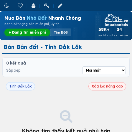
Mua Bán
Nhà Đất
Nhanh Chóng
Kênh bất động sản miễn phí, uy tín
38K+
34
+ Đăng tin miễn phí
Tìm BĐS
TIN ĐĂNG
TỈNH THÀNH
Bán Bán đất - Tỉnh Đắk Lắk
0 kết quả
Sắp xếp:
Tỉnh Đắk Lắk
Xóa lọc nâng cao
Không tìm thấy kết quả phù hợp