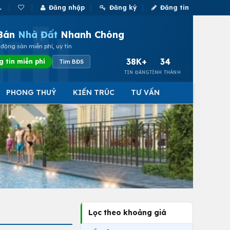
Đăng nhập
Đăng ký
Đăng tin
Bán
Nhà Đất
Nhanh Chóng
động sản miễn phí, uy tín
38K+
34
g tin miễn phí
Tìm BĐS
TIN ĐĂNG
TỈNH THÀNH
PHONG THUỶ
KIẾN TRÚC
TƯ VẤN
Lọc theo khoảng giá