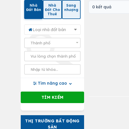
Nhà
Nhà
Sang
0 kết quả
Đất Bán
Đất Cho
nhượng
Thuê
Loại nhà đất bán
Tìm nâng cao
THỊ TRƯỜNG BẤT ĐỘNG
SẢN