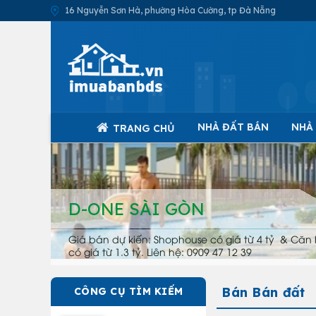
16 Nguyễn Sơn Hà, phường Hòa Cường, tp Đà Nẵng
NHÀ ĐẤT BÁN
NHÀ
TRANG CHỦ
D-ONE SÀI GÒN
Giá bán dự kiến: Shophouse có giá từ 4 tỷ & Căn 
có giá từ 1.3 tỷ. Liên hệ: 0909 47 12 39
Bán Bán đất
CÔNG CỤ TÌM KIẾM