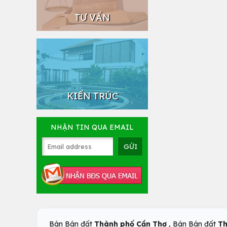
TƯ VẤN
KIẾN TRÚC
NHẬN TIN QUA EMAIL
,
Bán Bán đất
Thành phố Cần Thơ
Bán Bán đất
Th