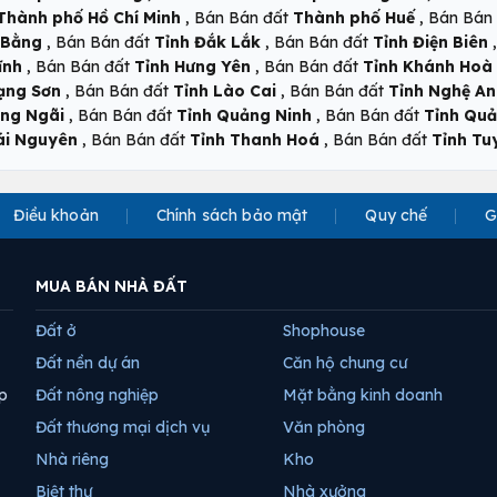
,
,
Thành phố Hồ Chí Minh
Bán Bán đất
Thành phố Huế
Bán Bán
,
,
 Bằng
Bán Bán đất
Tỉnh Đắk Lắk
Bán Bán đất
Tỉnh Điện Biên
,
,
ĩnh
Bán Bán đất
Tỉnh Hưng Yên
Bán Bán đất
Tỉnh Khánh Hoà
,
,
ạng Sơn
Bán Bán đất
Tỉnh Lào Cai
Bán Bán đất
Tỉnh Nghệ An
,
,
ảng Ngãi
Bán Bán đất
Tỉnh Quảng Ninh
Bán Bán đất
Tỉnh Quả
,
,
ái Nguyên
Bán Bán đất
Tỉnh Thanh Hoá
Bán Bán đất
Tỉnh T
Điều khoản
Chính sách bảo mật
Quy chế
G
MUA BÁN NHÀ ĐẤT
Đất ở
Shophouse
Đất nền dự án
Căn hộ chung cư
p
Đất nông nghiệp
Mặt bằng kinh doanh
Đất thương mại dịch vụ
Văn phòng
Nhà riêng
Kho
Biệt thự
Nhà xưởng