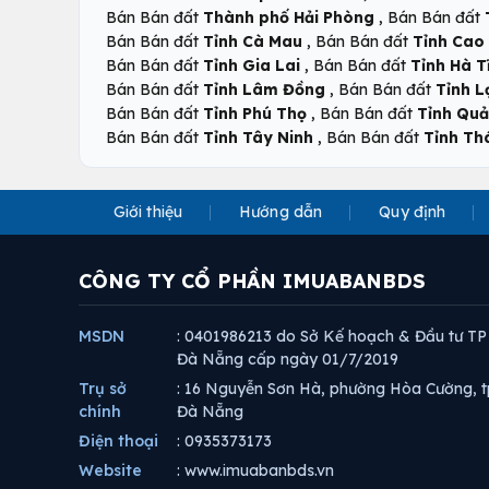
,
Bán Bán đất
Thành phố Hải Phòng
Bán Bán đất
,
Bán Bán đất
Tỉnh Cà Mau
Bán Bán đất
Tỉnh Cao
,
Bán Bán đất
Tỉnh Gia Lai
Bán Bán đất
Tỉnh Hà T
,
Bán Bán đất
Tỉnh Lâm Đồng
Bán Bán đất
Tỉnh L
,
Bán Bán đất
Tỉnh Phú Thọ
Bán Bán đất
Tỉnh Qu
,
Bán Bán đất
Tỉnh Tây Ninh
Bán Bán đất
Tỉnh Th
Giới thiệu
Hướng dẫn
Quy định
CÔNG TY CỔ PHẦN IMUABANBDS
MSDN
: 0401986213 do Sở Kế hoạch & Đầu tư TP
Đà Nẵng cấp ngày 01/7/2019
Trụ sở
: 16 Nguyễn Sơn Hà, phường Hòa Cường, t
chính
Đà Nẵng
Điện thoại
: 0935373173
Website
: www.imuabanbds.vn