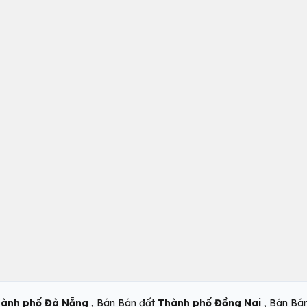
,
,
ành phố Đà Nẵng
Bán Bán đất
Thành phố Đồng Nai
Bán Bá