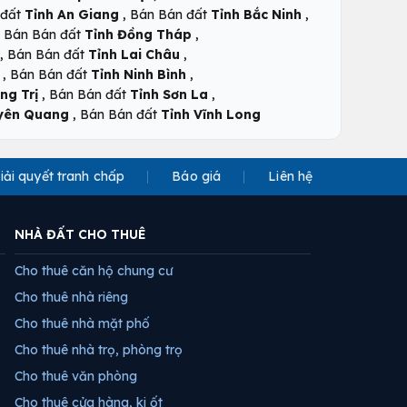
,
,
 đất
Tỉnh An Giang
Bán Bán đất
Tỉnh Bắc Ninh
,
,
Bán Bán đất
Tỉnh Đồng Tháp
,
,
Bán Bán đất
Tỉnh Lai Châu
,
,
Bán Bán đất
Tỉnh Ninh Bình
,
,
ng Trị
Bán Bán đất
Tỉnh Sơn La
,
uyên Quang
Bán Bán đất
Tỉnh Vĩnh Long
iải quyết tranh chấp
Báo giá
Liên hệ
NHÀ ĐẤT CHO THUÊ
Cho thuê căn hộ chung cư
Cho thuê nhà riêng
Cho thuê nhà mặt phố
Cho thuê nhà trọ, phòng trọ
Cho thuê văn phòng
Cho thuê cửa hàng, ki ốt