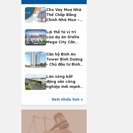
Cho Vay Mua Nhà
Thế Chấp Bằng
Chính Nhà Mua –
Lợi Ích Vay Mua
Nhà Tại
Lợi thế từ vị trí
Vietcombank
của dự án Stella
Mega City Cần
Thơ
Căn hộ Bình An
Tower Bình Dương
- Chủ đầu tư Bình
An Land
Làn sóng bất
động sản công
nghiệp mới mạnh
nhất 25 năm
Xem nhiều hơn +