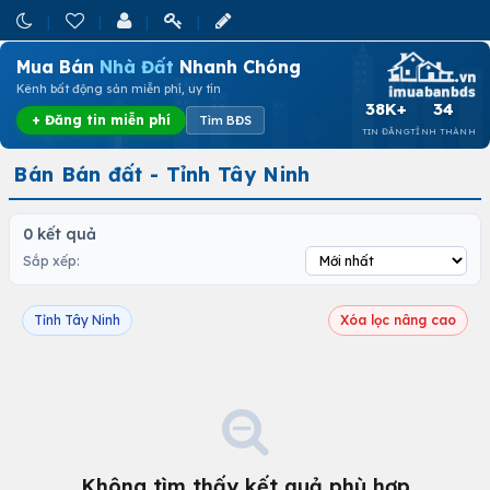
Mua Bán
Nhà Đất
Nhanh Chóng
Kênh bất động sản miễn phí, uy tín
38K+
34
+ Đăng tin miễn phí
Tìm BĐS
TIN ĐĂNG
TỈNH THÀNH
Bán Bán đất - Tỉnh Tây Ninh
0 kết quả
Sắp xếp:
Tỉnh Tây Ninh
Xóa lọc nâng cao
Không tìm thấy kết quả phù hợp