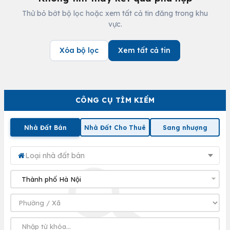
Thử bỏ bớt bộ lọc hoặc xem tất cả tin đăng trong khu
vực.
Xóa bộ lọc
Xem tất cả tin
CÔNG CỤ TÌM KIẾM
Nhà Đất Bán
Nhà Đất Cho Thuê
Sang nhượng
Loại nhà đất bán