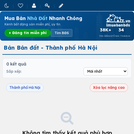
Mua Bán
Nhà Đất
Nhanh Chóng
Kênh bất động sản miễn phí, uy tín
38K+
34
+ Đăng tin miễn phí
Tìm BĐS
TIN ĐĂNG
TỈNH THÀNH
Bán Bán đất - Thành phố Hà Nội
0 kết quả
Sắp xếp:
Thành phố Hà Nội
Xóa lọc nâng cao
Không tìm thấy kết quả phù hợp