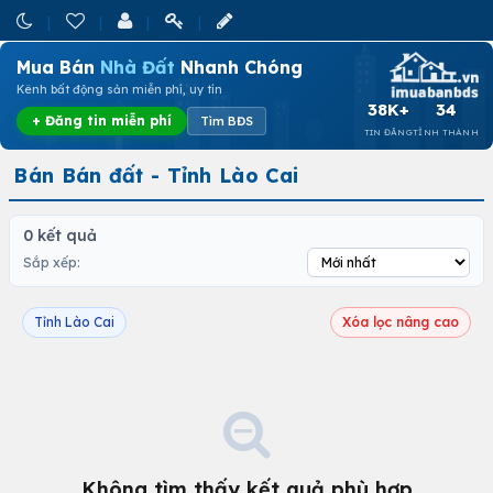
Mua Bán
Nhà Đất
Nhanh Chóng
Kênh bất động sản miễn phí, uy tín
38K+
34
+ Đăng tin miễn phí
Tìm BĐS
TIN ĐĂNG
TỈNH THÀNH
Bán Bán đất - Tỉnh Lào Cai
0 kết quả
Sắp xếp:
Tỉnh Lào Cai
Xóa lọc nâng cao
Không tìm thấy kết quả phù hợp