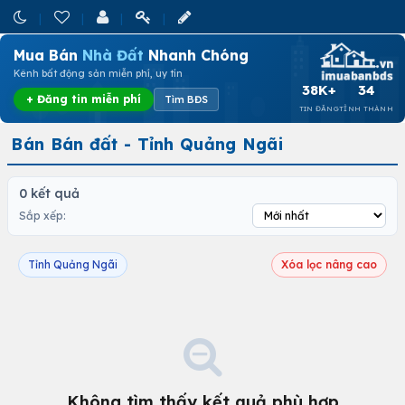
Mua Bán
Nhà Đất
Nhanh Chóng
Kênh bất động sản miễn phí, uy tín
38K+
34
+ Đăng tin miễn phí
Tìm BĐS
TIN ĐĂNG
TỈNH THÀNH
Bán Bán đất - Tỉnh Quảng Ngãi
0 kết quả
Sắp xếp:
Tỉnh Quảng Ngãi
Xóa lọc nâng cao
Không tìm thấy kết quả phù hợp