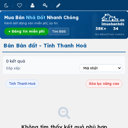
Mua Bán
Nhà Đất
Nhanh Chóng
Kênh bất động sản miễn phí, uy tín
38K+
34
+ Đăng tin miễn phí
Tìm BĐS
TIN ĐĂNG
TỈNH THÀNH
Bán Bán đất - Tỉnh Thanh Hoá
0 kết quả
Sắp xếp:
Tỉnh Thanh Hoá
Xóa lọc nâng cao
Không tìm thấy kết quả phù hợp