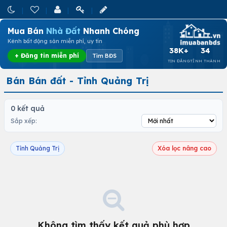
Mua Bán
Nhà Đất
Nhanh Chóng
Kênh bất động sản miễn phí, uy tín
38K+
34
+ Đăng tin miễn phí
Tìm BĐS
TIN ĐĂNG
TỈNH THÀNH
Bán Bán đất - Tỉnh Quảng Trị
0 kết quả
Sắp xếp:
Tỉnh Quảng Trị
Xóa lọc nâng cao
Không tìm thấy kết quả phù hợp