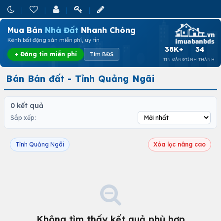
Mua Bán
Nhà Đất
Nhanh Chóng
Kênh bất động sản miễn phí, uy tín
38K+
34
+ Đăng tin miễn phí
Tìm BĐS
TIN ĐĂNG
TỈNH THÀNH
Bán Bán đất - Tỉnh Quảng Ngãi
0 kết quả
Sắp xếp:
Tỉnh Quảng Ngãi
Xóa lọc nâng cao
Không tìm thấy kết quả phù hợp