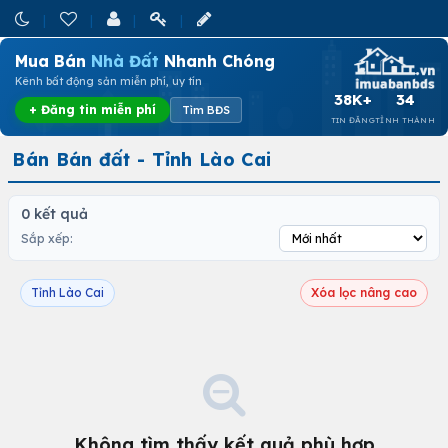
Mua Bán
Nhà Đất
Nhanh Chóng
Kênh bất động sản miễn phí, uy tín
38K+
34
+ Đăng tin miễn phí
Tìm BĐS
TIN ĐĂNG
TỈNH THÀNH
Bán Bán đất - Tỉnh Lào Cai
0 kết quả
Sắp xếp:
Tỉnh Lào Cai
Xóa lọc nâng cao
Không tìm thấy kết quả phù hợp