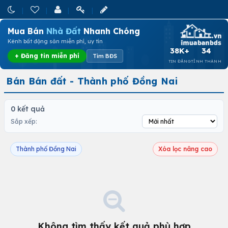
Mua Bán
Nhà Đất
Nhanh Chóng
Kênh bất động sản miễn phí, uy tín
38K+
34
+ Đăng tin miễn phí
Tìm BĐS
TIN ĐĂNG
TỈNH THÀNH
Bán Bán đất - Thành phố Đồng Nai
0 kết quả
Sắp xếp:
Thành phố Đồng Nai
Xóa lọc nâng cao
Không tìm thấy kết quả phù hợp