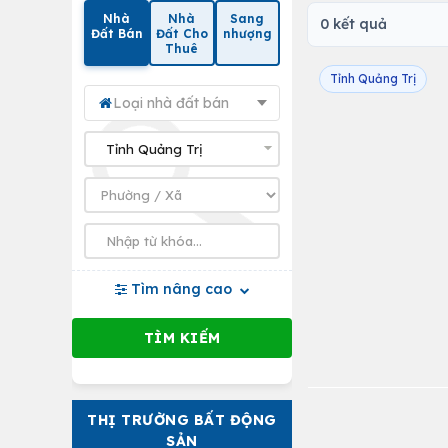
Nhà
Nhà
Sang
0 kết quả
Đất Bán
Đất Cho
nhượng
Thuê
Tỉnh Quảng Trị
Loại nhà đất bán
Tìm nâng cao
THỊ TRƯỜNG BẤT ĐỘNG
SẢN