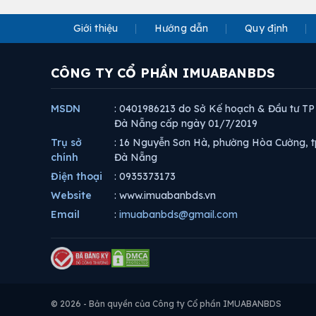
Giới thiệu
Hướng dẫn
Quy định
CÔNG TY CỔ PHẦN IMUABANBDS
MSDN
: 0401986213 do Sở Kế hoạch & Đầu tư TP
Đà Nẵng cấp ngày 01/7/2019
Trụ sở
: 16 Nguyễn Sơn Hà, phường Hòa Cường, t
chính
Đà Nẵng
Điện thoại
: 0935373173
Website
: www.imuabanbds.vn
Email
:
imuabanbds@gmail.com
© 2026 - Bản quyền của Công ty Cổ phần IMUABANBDS