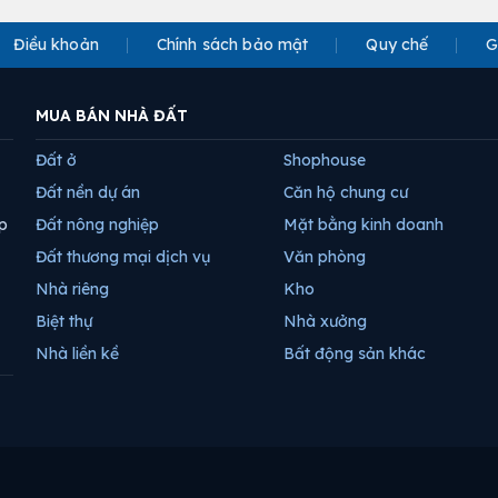
Điều khoản
Chính sách bảo mật
Quy chế
G
MUA BÁN NHÀ ĐẤT
Đất ở
Shophouse
Đất nền dự án
Căn hộ chung cư
p
Đất nông nghiệp
Mặt bằng kinh doanh
Đất thương mại dịch vụ
Văn phòng
Nhà riêng
Kho
Biệt thự
Nhà xưởng
Nhà liền kề
Bất động sản khác