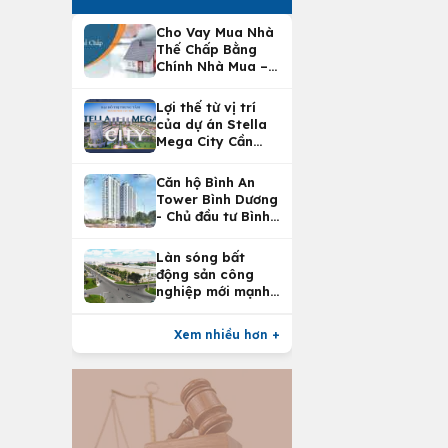
Cho Vay Mua Nhà
Thế Chấp Bằng
Chính Nhà Mua –
Lợi Ích Vay Mua
Nhà Tại
Lợi thế từ vị trí
Vietcombank
của dự án Stella
Mega City Cần
Thơ
Căn hộ Bình An
Tower Bình Dương
- Chủ đầu tư Bình
An Land
Làn sóng bất
động sản công
nghiệp mới mạnh
nhất 25 năm
Xem nhiều hơn +