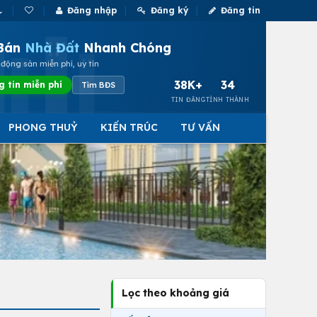
Đăng nhập
Đăng ký
Đăng tin
Bán
Nhà Đất
Nhanh Chóng
động sản miễn phí, uy tín
38K+
34
g tin miễn phí
Tìm BĐS
TIN ĐĂNG
TỈNH THÀNH
PHONG THUỶ
KIẾN TRÚC
TƯ VẤN
Lọc theo khoảng giá