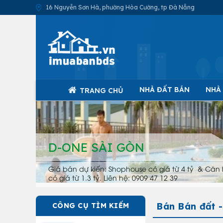
16 Nguyễn Sơn Hà, phường Hòa Cường, tp Đà Nẵng
NHÀ ĐẤT BÁN
NHÀ
TRANG CHỦ
D-ONE SÀI GÒN
Giá bán dự kiến: Shophouse có giá từ 4 tỷ & Căn 
có giá từ 1.3 tỷ. Liên hệ: 0909 47 12 39
Bán Bán đất -
CÔNG CỤ TÌM KIẾM