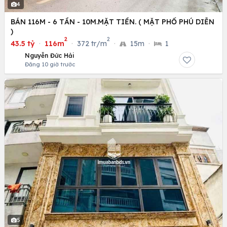
4
BÁN 116M - 6 TẦN - 10M.MẶT TIỀN. ( MẶT PHỐ PHÚ DIỄN
)
2
2
43.5 tỷ
·
116m
·
372 tr/m
·
15m
·
1
Nguyễn Đức Hải
Đăng 10 giờ trước
5