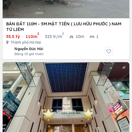
BÁN ĐẤT 110M - 5M.MẶT TIỀN ( LƯU HỮU PHƯỚC ) NAM
TỪ LIÊM
2
2
35.5 tỷ
·
110m
·
323 tr/m
·
10m
·
1
Thành phố Hà Nội
Nguyễn Đức Hải
Đăng 10 giờ trước