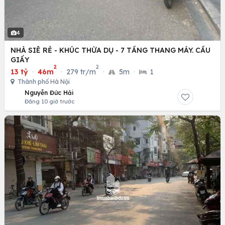
4
NHÀ SIÊ RẺ - KHÚC THỪA DỤ - 7 TẦNG THANG MÁY. CẦU
GIẤY
2
2
13 tỷ
·
46m
·
279 tr/m
·
5m
·
1
Thành phố Hà Nội
Nguyễn Đức Hải
Đăng 10 giờ trước