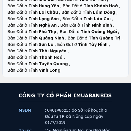
,
,
Bán Đất ở
Tỉnh Hưng Yên
Bán Đất ở
Tỉnh Khánh Hoà
,
,
Bán Đất ở
Tỉnh Lai Châu
Bán Đất ở
Tỉnh Lâm Đồng
,
,
Bán Đất ở
Tỉnh Lạng Sơn
Bán Đất ở
Tỉnh Lào Cai
,
,
Bán Đất ở
Tỉnh Nghệ An
Bán Đất ở
Tỉnh Ninh Bình
,
,
Bán Đất ở
Tỉnh Phú Thọ
Bán Đất ở
Tỉnh Quảng Ngãi
,
,
Bán Đất ở
Tỉnh Quảng Ninh
Bán Đất ở
Tỉnh Quảng Trị
,
,
Bán Đất ở
Tỉnh Sơn La
Bán Đất ở
Tỉnh Tây Ninh
,
Bán Đất ở
Tỉnh Thái Nguyên
,
Bán Đất ở
Tỉnh Thanh Hoá
,
Bán Đất ở
Tỉnh Tuyên Quang
Bán Đất ở
Tỉnh Vĩnh Long
CÔNG TY CỔ PHẦN IMUABANBDS
MSDN
: 0401986213 do Sở Kế hoạch &
Đầu tư TP Đà Nẵng cấp ngày
01/7/2019
Trụ sở
: 16 Nguyễn Sơn Hà, phường Hòa