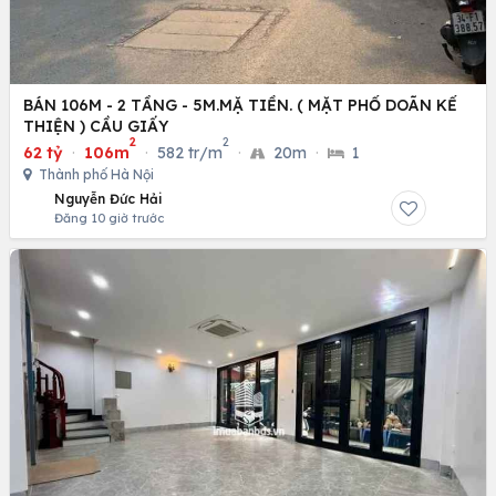
BÁN 106M - 2 TẦNG - 5M.MẶ TIỀN. ( MẶT PHỐ DOÃN KẾ
THIỆN ) CẦU GIẤY
2
2
62 tỷ
·
106m
·
582 tr/m
·
20m
·
1
Thành phố Hà Nội
Nguyễn Đức Hải
Đăng 10 giờ trước