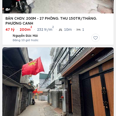
4
BÁN CHDV. 200M - 27 PHÒNG. THU 150TR/THÁNG.
PHƯƠNG CANH
2
2
47 tỷ
·
200m
·
232 tr/m
·
10m
·
1
Nguyễn Đức Hải
Đăng 10 giờ trước