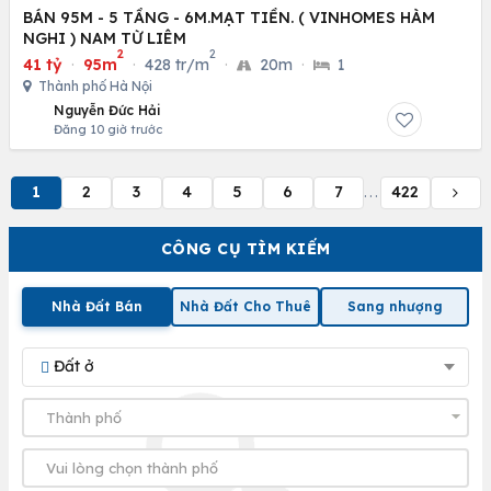
BÁN 95M - 5 TẦNG - 6M.MẠT TIỀN. ( VINHOMES HÀM
NGHI ) NAM TỪ LIÊM
2
2
41 tỷ
·
95m
·
428 tr/m
·
20m
·
1
Thành phố Hà Nội
Nguyễn Đức Hải
Đăng 10 giờ trước
1
2
3
4
5
6
7
422
...
CÔNG CỤ TÌM KIẾM
Nhà Đất Bán
Nhà Đất Cho Thuê
Sang nhượng
Đất ở