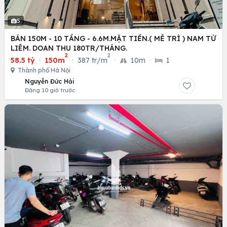
5
BÁN 150M - 10 TẦNG - 6.6M.MẶT TIỀN.( MỄ TRÌ ) NAM TỪ
LIÊM. DOAN THU 180TR/THÁNG.
2
2
58.5 tỷ
·
150m
·
387 tr/m
·
10m
·
1
Thành phố Hà Nội
Nguyễn Đức Hải
Đăng 10 giờ trước