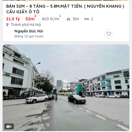
BÁN 52M – 8 TẦNG – 5.8M.MẶT TIỀN. ( NGUYỄN KHANG )
CẦU GIẤY. Ô TÔ
2
2
21.5 tỷ
·
52m
·
410 tr/m
·
5m
·
1
Thành phố Hà Nội
Nguyễn Đức Hải
Đăng 10 giờ trước
4