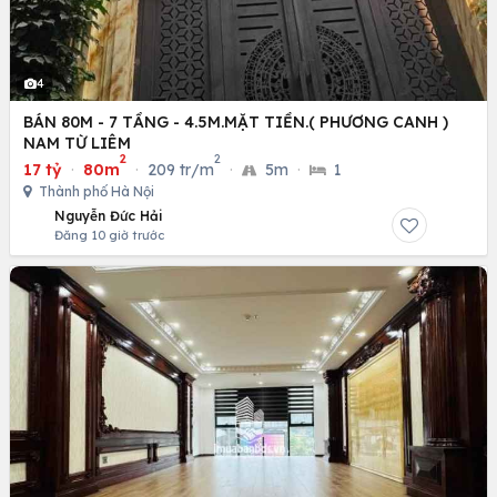
4
BÁN 80M - 7 TẦNG - 4.5M.MẶT TIỀN.( PHƯƠNG CANH )
NAM TỪ LIÊM
2
2
17 tỷ
·
80m
·
209 tr/m
·
5m
·
1
Thành phố Hà Nội
Nguyễn Đức Hải
Đăng 10 giờ trước