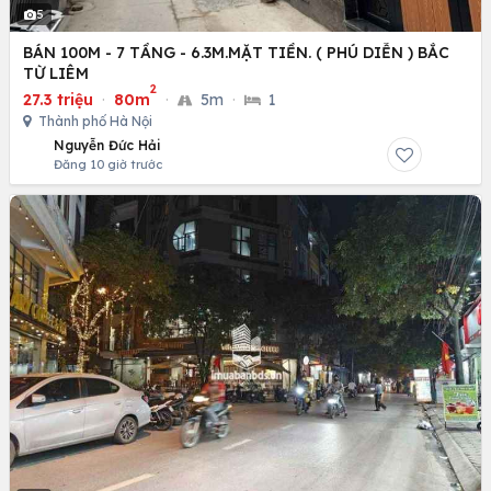
5
BÁN 100M - 7 TẦNG - 6.3M.MẶT TIỀN. ( PHÚ DIỄN ) BẮC
TỪ LIÊM
2
27.3 triệu
·
80m
·
5m
·
1
Thành phố Hà Nội
Nguyễn Đức Hải
Đăng 10 giờ trước