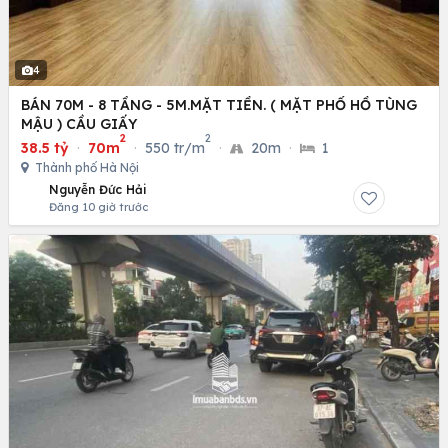
4
BÁN 70M - 8 TẦNG - 5M.MẶT TIỀN. ( MẶT PHỐ HỒ TÙNG
MẬU ) CẦU GIẤY
2
2
38.5 tỷ
·
70m
·
550 tr/m
·
20m
·
1
Thành phố Hà Nội
Nguyễn Đức Hải
Đăng 10 giờ trước