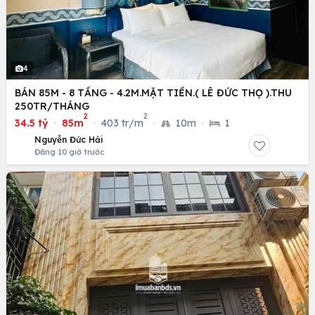
4
BÁN 85M - 8 TẦNG - 4.2M.MẶT TIỀN.( LÊ ĐỨC THỌ ).THU
250TR/THÁNG
2
2
34.5 tỷ
·
85m
·
403 tr/m
·
10m
·
1
Nguyễn Đức Hải
Đăng 10 giờ trước