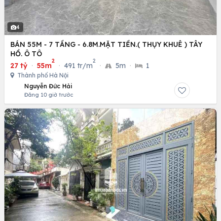
4
BÁN 55M - 7 TẦNG - 6.8M.MẶT TIỀN.( THỤY KHUÊ ) TÂY
HỒ. Ô TÔ
2
2
27 tỷ
·
55m
·
491 tr/m
·
5m
·
1
Thành phố Hà Nội
Nguyễn Đức Hải
Đăng 10 giờ trước