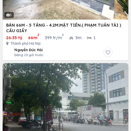
5
BÁN 66M - 5 TẦNG - 4.2M.MẶT TIỀN.( PHẠM TUẤN TÀI )
CẦU GIẤY
2
2
26.35 tỷ
·
66m
·
399 tr/m
·
5m
·
1
Thành phố Hà Nội
Nguyễn Đức Hải
Đăng 10 giờ trước