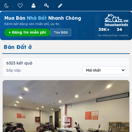
Mua Bán
Nhà Đất
Nhanh Chóng
Kênh bất động sản miễn phí, uy tín
38K+
34
+ Đăng tin miễn phí
Tìm BĐS
TIN ĐĂNG
TỈNH THÀNH
Bán Đất ở
6323 kết quả
Sắp xếp: