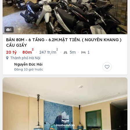
5
BÁN 80M - 6 TẦNG - 6.2M.MẶT TIỀN. ( NGUYỄN KHANG )
CẦU GIẤY
2
2
20 tỷ
·
80m
·
247 tr/m
·
5m
·
1
Thành phố Hà Nội
Nguyễn Đức Hải
Đăng 10 giờ trước