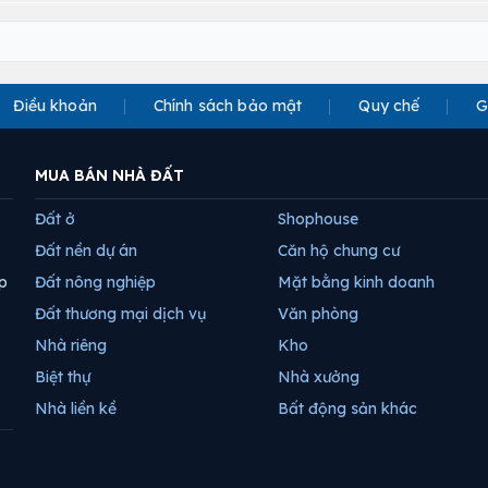
Điều khoản
Chính sách bảo mật
Quy chế
G
MUA BÁN NHÀ ĐẤT
Đất ở
Shophouse
Đất nền dự án
Căn hộ chung cư
p
Đất nông nghiệp
Mặt bằng kinh doanh
Đất thương mại dịch vụ
Văn phòng
Nhà riêng
Kho
Biệt thự
Nhà xưởng
Nhà liền kề
Bất động sản khác