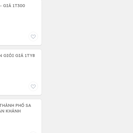
G NHỰA 90D - GIÁ 1T300
 GIỎI GIÁ 1TY8
 THÀNH PHỐ SA
ÂN KHÁNH