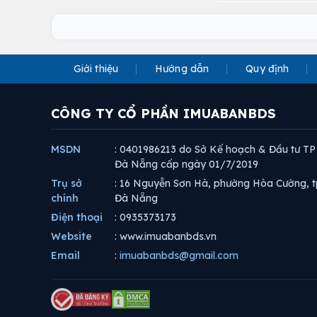
Giới thiệu
Hướng dẫn
Quy định
CÔNG TY CỔ PHẦN IMUABANBDS
MSDN
: 0401986213 do Sở Kế hoạch & Đầu tư TP
Đà Nẵng cấp ngày 01/7/2019
Trụ sở
: 16 Nguyễn Sơn Hà, phường Hòa Cường, t
chính
Đà Nẵng
Điện thoại
: 0935373173
Website
: www.imuabanbds.vn
Email
:
imuabanbds@gmail.com