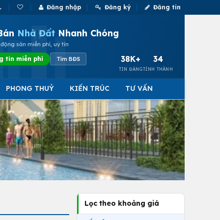
Đăng nhập
Đăng ký
Đăng tin
Bán
Nhà Đất
Nhanh Chóng
động sản miễn phí, uy tín
38K+
34
g tin miễn phí
Tìm BĐS
TIN ĐĂNG
TỈNH THÀNH
PHONG THUỶ
KIẾN TRÚC
TƯ VẤN
Lọc theo khoảng giá