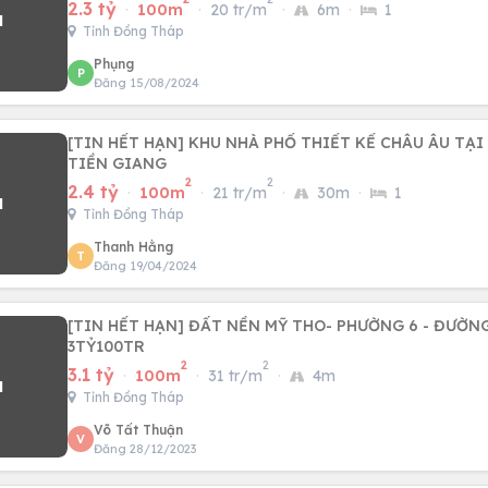
2.3 tỷ
·
100m
·
20 tr/m
·
6m
·
1
Tỉnh Đồng Tháp
Phụng
P
Đăng 15/08/2024
[TIN HẾT HẠN] KHU NHÀ PHỐ THIẾT KẾ CHÂU ÂU TẠ
TIỀN GIANG
2
2
2.4 tỷ
·
100m
·
21 tr/m
·
30m
·
1
Tỉnh Đồng Tháp
Thanh Hằng
T
Đăng 19/04/2024
[TIN HẾT HẠN] ĐẤT NỀN MỸ THO- PHƯỜNG 6 - ĐƯỜNG
3TỶ100TR
2
2
3.1 tỷ
·
100m
·
31 tr/m
·
4m
Tỉnh Đồng Tháp
Võ Tất Thuận
V
Đăng 28/12/2023