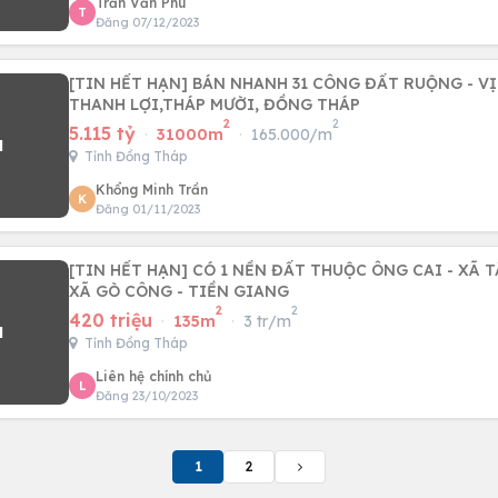
Trần Văn Phú
T
Đăng 07/12/2023
[TIN HẾT HẠN] BÁN NHANH 31 CÔNG ĐẤT RUỘNG - VỊ
THANH LỢI,THÁP MƯỜI, ĐỒNG THÁP
2
2
5.115 tỷ
·
31000m
·
165.000/m
Tỉnh Đồng Tháp
Khổng Minh Trần
K
Đăng 01/11/2023
[TIN HẾT HẠN] CÓ 1 NỀN ĐẤT THUỘC ÔNG CAI - XÃ TÂN TRUNG - THỊ
XÃ GÒ CÔNG - TIỀN GIANG
2
2
420 triệu
·
135m
·
3 tr/m
Tỉnh Đồng Tháp
Liên hệ chính chủ
L
Đăng 23/10/2023
1
2