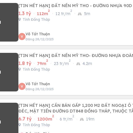
[TIN HẾT HẠN] ĐẤT NỀN MỸ THO - ĐƯỜN
2
2
1.3 tỷ
·
112m
·
12 tr/m
·
5m
Tỉnh Đồng Tháp
Võ Tất Thuận
V
Đăng 28/12/2023
[TIN HẾT HẠN] ĐẤT NỀN MỸ THO- ĐƯỜNG NHỰA ĐOÀN
2
2
1.8 tỷ
·
79m
·
23 tr/m
·
4.2m
Tỉnh Đồng Tháp
Võ Tất Thuận
V
Đăng 28/12/2023
[TIN HẾT HẠN] CẦN BÁN GẤP 1,200 M2 ĐẤT NGOẠI Ô
ĐÉC, MẶT TIỀN ĐƯỜNG DT848 ĐỒNG THÁP, THUỘC T
2
2
6.7 tỷ
·
1200m
·
6 tr/m
·
19m
Tỉnh Đồng Tháp