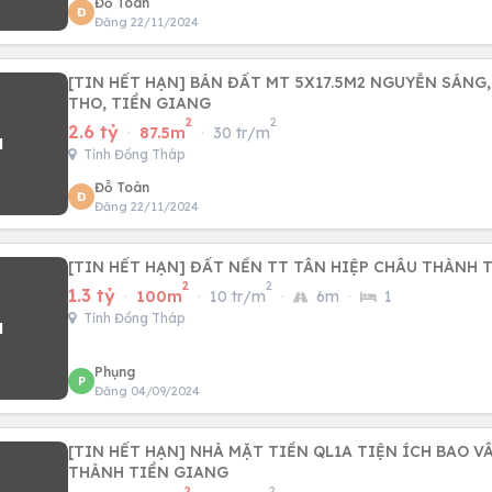
Đỗ Toàn
Đ
Đăng 22/11/2024
[TIN HẾT HẠN] BÁN ĐẤT MT 5X17.5M2 NGUYỄN SÁNG,
THO, TIỀN GIANG
2
2
2.6 tỷ
·
87.5m
·
30 tr/m
Tỉnh Đồng Tháp
Đỗ Toàn
Đ
Đăng 22/11/2024
[TIN HẾT HẠN] ĐẤT NỀN TT TÂN HIỆP CHÂU THÀNH 
2
2
1.3 tỷ
·
100m
·
10 tr/m
·
6m
·
1
Tỉnh Đồng Tháp
Phụng
P
Đăng 04/09/2024
[TIN HẾT HẠN] NHÀ MẶT TIỀN QL1A TIỆN ÍCH BAO V
THÀNH TIỀN GIANG
2
2