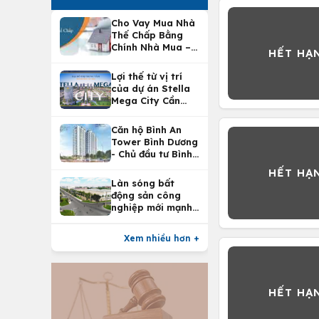
Cho Vay Mua Nhà
Thế Chấp Bằng
Chính Nhà Mua –
Lợi Ích Vay Mua
Nhà Tại
Lợi thế từ vị trí
Vietcombank
của dự án Stella
Mega City Cần
Thơ
Căn hộ Bình An
Tower Bình Dương
- Chủ đầu tư Bình
An Land
Làn sóng bất
động sản công
nghiệp mới mạnh
nhất 25 năm
Xem nhiều hơn +