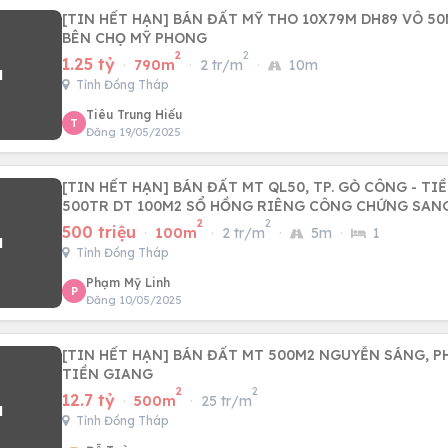
[TIN HẾT HẠN] BÁN ĐẤT MỸ THO 10X79M DH89 VÔ 50M
BÊN CHỌ MỸ PHONG
2
2
1.25 tỷ
·
790m
·
2 tr/m
·
10m
Tỉnh Đồng Tháp
Tiêu Trung Hiếu
T
Đăng 19/05/2025
[TIN HẾT HẠN] BÁN ĐẤT MT QL50, TP. GÒ CÔNG - TI
500TR DT 100M2 SỔ HỒNG RIÊNG CÔNG CHỨNG SAN
2
2
500 triệu
·
100m
·
2 tr/m
·
5m
·
1
Tỉnh Đồng Tháp
Phạm Mỹ Linh
P
Đăng 10/05/2025
[TIN HẾT HẠN] BÁN ĐẤT MT 500M2 NGUYỄN SÁNG, P
TIỀN GIANG
2
2
12.7 tỷ
·
500m
·
25 tr/m
Tỉnh Đồng Tháp