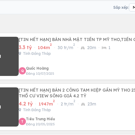
Sắp xếp:
[TIN HẾT HẠN] BÁN NHÀ MẶT TIỀN TP MỸ THO,TIỀN
2
2
3.3 tỷ
·
104m
·
30 tr/m
·
20m
·
1
Tỉnh Đồng Tháp
Quốc Hoàng
Q
Đăng 10/07/2025
[TIN HẾT HẠN] BÁN 2 CÔNG TAM HIỆP GẦN MỸ THO 
THỔ CƯ VIEW SÔNG GIÁ 4.2 TỶ
2
2
4.2 tỷ
·
1947m
·
2 tr/m
·
23m
Tỉnh Đồng Tháp
Tiêu Trung Hiếu
T
Đăng 20/05/2025