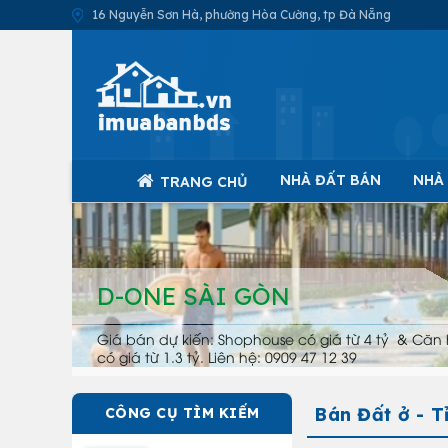
16 Nguyễn Sơn Hà, phường Hòa Cường, tp Đà Nẵng
NHÀ ĐẤT BÁN
NHÀ
TRANG CHỦ
D-ONE SÀI GÒN
Giá bán dự kiến: Shophouse có giá từ 4 tỷ & Căn 
có giá từ 1.3 tỷ. Liên hệ: 0909 47 12 39
Bán Đất ở - 
CÔNG CỤ TÌM KIẾM