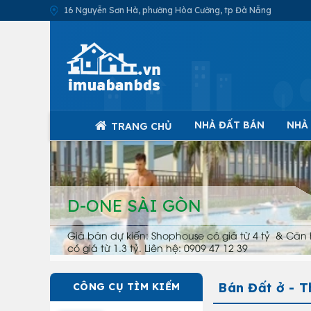
16 Nguyễn Sơn Hà, phường Hòa Cường, tp Đà Nẵng
NHÀ ĐẤT BÁN
NHÀ
TRANG CHỦ
D-ONE SÀI GÒN
Giá bán dự kiến: Shophouse có giá từ 4 tỷ & Căn 
có giá từ 1.3 tỷ. Liên hệ: 0909 47 12 39
Bán Đất ở - 
CÔNG CỤ TÌM KIẾM