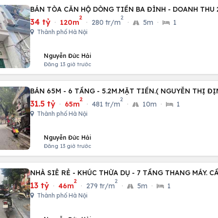
BÁN TÒA CĂN HỘ DÒNG TIỀN BA ĐÌNH - DOANH THU 2
2
2
34 tỷ
·
120m
·
280 tr/m
·
5m
·
1
Thành phố Hà Nội
Nguyễn Đức Hải
Đăng 13 giờ trước
BÁN 65M - 6 TẦNG - 5.2M.MẶT TIỀN.( NGUYỄN THỊ ĐỊ
2
2
31.5 tỷ
·
65m
·
481 tr/m
·
10m
·
1
Thành phố Hà Nội
Nguyễn Đức Hải
Đăng 13 giờ trước
NHÀ SIÊ RẺ - KHÚC THỪA DỤ - 7 TẦNG THANG MÁY. C
2
2
13 tỷ
·
46m
·
279 tr/m
·
5m
·
1
Thành phố Hà Nội