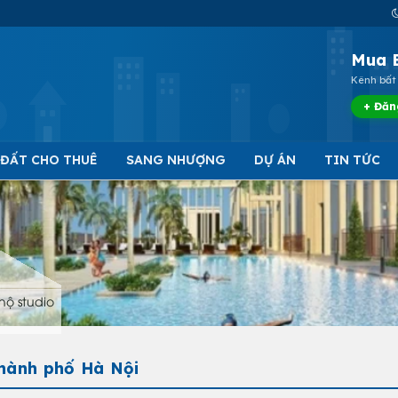
Mua 
Kênh bất 
+ Đăn
 ĐẤT CHO THUÊ
SANG NHƯỢNG
DỰ ÁN
TIN TỨC
hộ studio
Thành phố Hà Nội