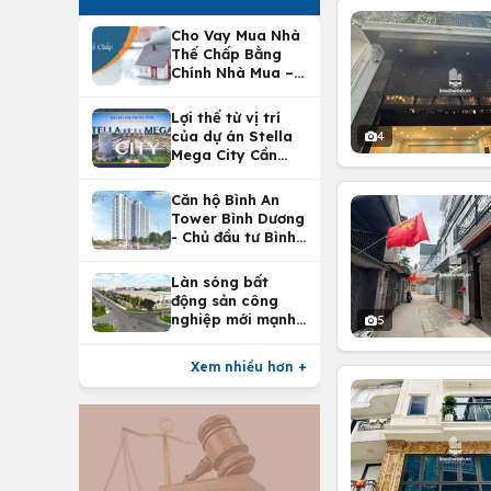
Cho Vay Mua Nhà
Thế Chấp Bằng
Chính Nhà Mua –
Lợi Ích Vay Mua
Nhà Tại
Lợi thế từ vị trí
Vietcombank
của dự án Stella
4
Mega City Cần
Thơ
Căn hộ Bình An
Tower Bình Dương
- Chủ đầu tư Bình
An Land
Làn sóng bất
động sản công
nghiệp mới mạnh
5
nhất 25 năm
Xem nhiều hơn +