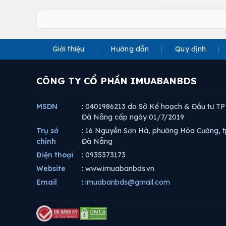
Giới thiệu
Hướng dẫn
Quy định
CÔNG TY CỔ PHẦN IMUABANBDS
MSDN
: 0401986213 do Sở Kế hoạch & Đầu tư TP
Đà Nẵng cấp ngày 01/7/2019
Trụ sở
: 16 Nguyễn Sơn Hà, phường Hòa Cường, t
chính
Đà Nẵng
Điện thoại
: 0935373173
Website
: www.imuabanbds.vn
Email
:
imuabanbds@gmail.com