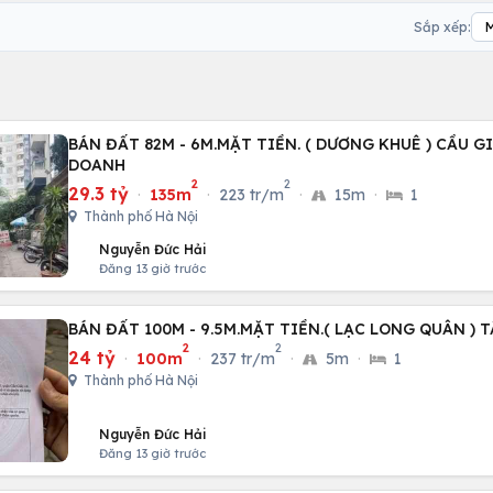
Sắp xếp:
BÁN ĐẤT 82M - 6M.MẶT TIỀN. ( DƯƠNG KHUÊ ) CẦU GI
DOANH
2
2
29.3 tỷ
·
135m
·
223 tr/m
·
15m
·
1
Thành phố Hà Nội
Nguyễn Đức Hải
Đăng 13 giờ trước
BÁN ĐẤT 100M - 9.5M.MẶT TIỀN.( LẠC LONG QUÂN ) T
2
2
24 tỷ
·
100m
·
237 tr/m
·
5m
·
1
Thành phố Hà Nội
Nguyễn Đức Hải
Đăng 13 giờ trước