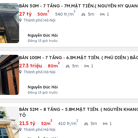
BÁN 50M - 7 TẦNG - 7M.MẶT TIỀN.( NGUYỄN HY QUA
2
2
27 tỷ
·
50m
·
540 tr/m
·
5m
·
1
Thành phố Hà Nội
Nguyễn Đức Hải
Đăng 13 giờ trước
BÁN 100M - 7 TẦNG - 6.3M.MẶT TIỀN. ( PHÚ DIỄN ) BẮ
2
27.3 triệu
·
80m
·
5m
·
1
Thành phố Hà Nội
Nguyễn Đức Hải
Đăng 13 giờ trước
BÁN 52M – 8 TẦNG – 5.8M.MẶT TIỀN. ( NGUYỄN KHANG
TÔ
2
2
21.5 tỷ
·
52m
·
410 tr/m
·
5m
·
1
Thành phố Hà Nội