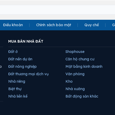
Điều khoản
Chính sách bảo mật
Quy chế
G
MUA BÁN NHÀ ĐẤT
Đất ở
Shophouse
Đất nền dự án
Căn hộ chung cư
p
Đất nông nghiệp
Mặt bằng kinh doanh
Đất thương mại dịch vụ
Văn phòng
Nhà riêng
Kho
Biệt thự
Nhà xưởng
Nhà liền kề
Bất động sản khác