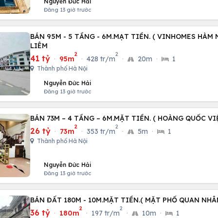
Nguyễn Đức Hải
Đăng 13 giờ trước
BÁN 95M - 5 TẦNG - 6M.MẠT TIỀN. ( VINHOMES HÀM 
LIÊM
2
2
41 tỷ
·
95m
·
428 tr/m
·
20m
·
1
Thành phố Hà Nội
Nguyễn Đức Hải
Đăng 13 giờ trước
BÁN 73M – 4 TẦNG – 6M.MẶT TIỀN. ( HOÀNG QUỐC VI
2
2
26 tỷ
·
73m
·
353 tr/m
·
5m
·
1
Thành phố Hà Nội
Nguyễn Đức Hải
Đăng 13 giờ trước
BÁN ĐẤT 180M - 10M.MẶT TIỀN.( MẶT PHỐ QUAN NHÂ
2
2
36 tỷ
·
180m
·
197 tr/m
·
10m
·
1