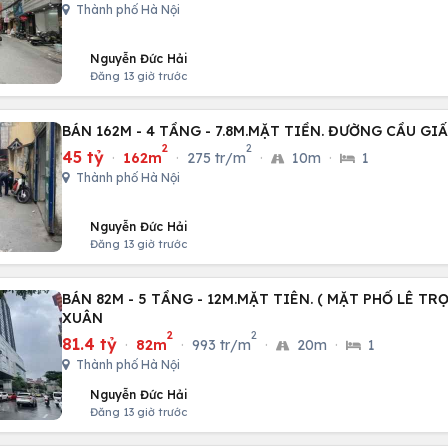
Thành phố Hà Nội
Nguyễn Đức Hải
Đăng 13 giờ trước
BÁN 162M - 4 TẦNG - 7.8M.MẶT TIỀN. ĐƯỜNG CẦU GI
2
2
45 tỷ
·
162m
·
275 tr/m
·
10m
·
1
Thành phố Hà Nội
Nguyễn Đức Hải
Đăng 13 giờ trước
BÁN 82M - 5 TẦNG - 12M.MẶT TIÊN. ( MẶT PHỐ LÊ T
XUÂN
2
2
81.4 tỷ
·
82m
·
993 tr/m
·
20m
·
1
Thành phố Hà Nội
Nguyễn Đức Hải
Đăng 13 giờ trước