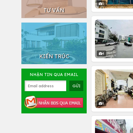
5
TƯ VẤN
4
KIẾN TRÚC
NHẬN TIN QUA EMAIL
5