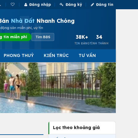
Đăng nhập
Đăng ký
Đăng tin
Bán
Nhà Đất
Nhanh Chóng
động sản miễn phí, uy tín
38K+
34
g tin miễn phí
Tìm BĐS
TIN ĐĂNG
TỈNH THÀNH
PHONG THUỶ
KIẾN TRÚC
TƯ VẤN
Lọc theo khoảng giá