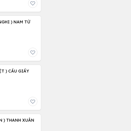
NGHI ) NAM TỪ
ỆT ) CẦU GIẤY
N ) THANH XUÂN