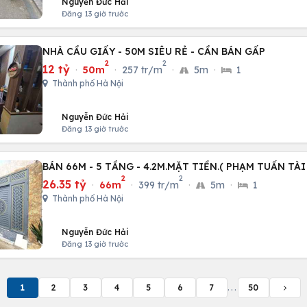
Nguyễn Đức Hải
Đăng 13 giờ trước
NHÀ CẦU GIẤY - 50M SIÊU RẺ - CẦN BÁN GẤP
2
2
12 tỷ
·
50m
·
257 tr/m
·
5m
·
1
Thành phố Hà Nội
Nguyễn Đức Hải
Đăng 13 giờ trước
BÁN 66M - 5 TẦNG - 4.2M.MẶT TIỀN.( PHẠM TUẤN TÀI
2
2
26.35 tỷ
·
66m
·
399 tr/m
·
5m
·
1
Thành phố Hà Nội
Nguyễn Đức Hải
Đăng 13 giờ trước
1
2
3
4
5
6
7
...
50