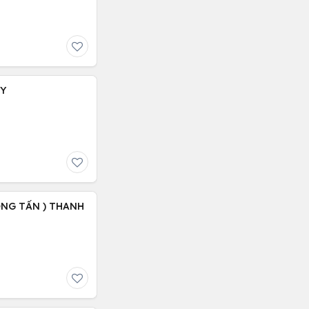
ẤY
RỌNG TẤN ) THANH