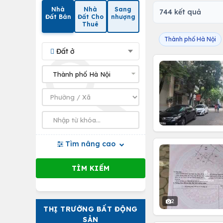
Nhà
Nhà
Sang
744 kết quả
Đất Bán
Đất Cho
nhượng
Thuê
Thành phố Hà Nội
Đất ở
Tìm nâng cao
2
THỊ TRƯỜNG BẤT ĐỘNG
SẢN