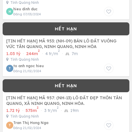
Tỉnh Quảng Ninh
hieu dinh duc
H
Đăng 07/03/2024
[TIN HẾT HẠN] MÃ 953: (NH-09) BÁN LÔ ĐẤT VUÔNG
VỨC TÂN QUANG, NINH QUANG, NINH HÒA
2
2
1.03 tỷ
·
244m
·
4 tr/m
·
7m
Tỉnh Quảng Ninh
to anh ngoc hieu
T
Đăng 21/02/2024
[TIN HẾT HẠN] MÃ 957: (NH-13) LÔ ĐẤT ĐẸP THÔN TÂN
QUANG, XÃ NINH QUANG, NINH HÒA.
2
2
1.72 tỷ
·
575m
·
3 tr/m
·
19m
Tỉnh Quảng Ninh
Tran Thij Hong Nga
T
Đăng 21/02/2024