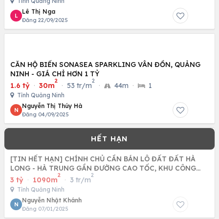
Tỉnh Quảng Ninh
Lê Thị Nga
L
Đăng 22/09/2025
CĂN HỘ BIỂN SONASEA SPARKLING VÂN ĐỒN, QUẢNG
NINH - GIÁ CHỈ HƠN 1 TỶ
2
2
1.6 tỷ
·
30m
·
53 tr/m
·
44m
·
1
Tỉnh Quảng Ninh
Nguyễn Thị Thúy Hà
N
Đăng 04/09/2025
[TIN HẾT HẠN] CHÍNH CHỦ CẦN BÁN LÔ ĐẤT ĐẤT HÀ
LONG - HÀ TRUNG GẦN ĐƯỜNG CAO TỐC, KHU CÔNG
2
2
NGHIỆP, SÂN GOLF
3 tỷ
·
1090m
·
3 tr/m
Tỉnh Quảng Ninh
Nguyễn Nhật Khánh
N
Đăng 07/01/2025