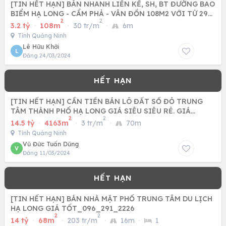
[TIN HẾT HẠN] BÁN NHANH LIỀN KỀ, SH, BT ĐƯỜNG BAO
BIỂM HẠ LONG - CẨM PHẢ - VÂN ĐỒN 108M2 VỚI TỪ 29
2
2
TRIỆU/M2
3.2 tỷ
·
108m
·
30 tr/m
·
6m
Tỉnh Quảng Ninh
Lê Hữu Khởi
L
Đăng 24/03/2024
[TIN HẾT HẠN] CẦN TIỀN BÁN LÔ ĐẤT SỔ ĐỎ TRUNG
TÂM THÀNH PHỐ HẠ LONG GIÁ SIÊU SIÊU RẺ. GIÁ
2
2
3.5TR/M2
14.5 tỷ
·
4163m
·
3 tr/m
·
70m
Tỉnh Quảng Ninh
Vũ Đức Tuấn Dũng
V
Đăng 11/03/2024
[TIN HẾT HẠN] BÁN NHÀ MẶT PHỐ TRUNG TÂM DU LỊCH
HẠ LONG GIÁ TỐT_096_291_2226
2
2
14 tỷ
·
68m
·
203 tr/m
·
16m
·
1