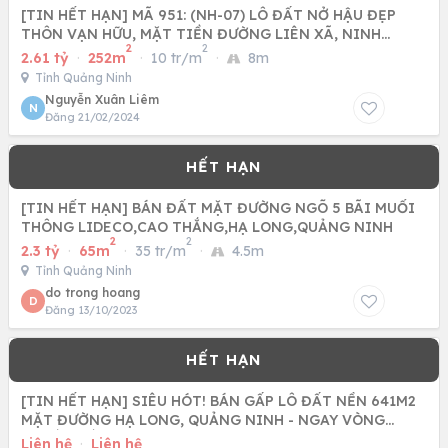
[TIN HẾT HẠN] MÃ 951: (NH-07) LÔ ĐẤT NỞ HẬU ĐẸP
THÔN VẠN HỮU, MẶT TIỀN ĐƯỜNG LIÊN XÃ, NINH
2
2
QUANG, NINH HÒA.
2.61 tỷ
·
252m
·
10 tr/m
·
8m
Tỉnh Quảng Ninh
Nguyễn Xuân Liêm
N
Đăng 21/02/2024
[TIN HẾT HẠN] BÁN ĐẤT MẶT ĐƯỜNG NGÕ 5 BÃI MUỐI
THÔNG LIDECO,CAO THẮNG,HẠ LONG,QUẢNG NINH
2
2
2.3 tỷ
·
65m
·
35 tr/m
·
4.5m
Tỉnh Quảng Ninh
do trong hoang
D
Đăng 13/10/2023
[TIN HẾT HẠN] SIÊU HÓT! BÁN GẤP LÔ ĐẤT NỀN 641M2
MẶT ĐƯỜNG HẠ LONG, QUẢNG NINH - NGAY VÒNG
XUYẾN GỐM SỨ - CÁCH
Liên hệ
·
Liên hệ