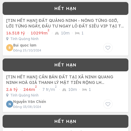
[TIN HẾT HẠN] ĐẤT QUẢNG NINH - NÓNG TỪNG GIỜ,
LỜI TỪNG NGÀY, ĐẦU TƯ NGAY LÔ ĐẤT SIÊU VIP TẠI TT
2
CÔ TÔ
16.518 tỷ
·
10299m
·
10m
·
1
Tỉnh Quảng Ninh
Bui quoc lam
B
Đăng 25/10/2024
[TIN HẾT HẠN] CẦN BÁN ĐẤT TẠI XÃ NINH QUANG
NINH HOÀ GIÁ THANH LÝ MẶT TIỀN RỘNG LH
2
2
0334041299
2.6 tỷ
·
244m
·
7 tr/m
·
10m
·
1
Tỉnh Quảng Ninh
Nguyễn Văn Chiến
N
Đăng 03/08/2024