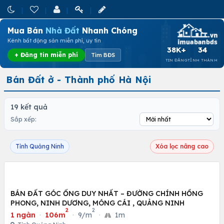
Mua Bán
Nhà Đất
Nhanh Chóng
Kênh bất động sản miễn phí, uy tín
38K+
34
+ Đăng tin miễn phí
Tìm BĐS
TIN ĐĂNG
TỈNH THÀNH
Bán Đất ở - Thành phố Hà Nội
19 kết quả
Sắp xếp:
Tỉnh Quảng Ninh
Xóa lọc nâng cao
BÁN ĐẤT GÓC ỐNG DUY NHẤT – ĐƯỜNG CHÍNH HỒNG
PHONG, NINH DƯƠNG, MÓNG CÁI , QUẢNG NINH
2
2
1 ngàn
·
106m
·
9/m
·
1m