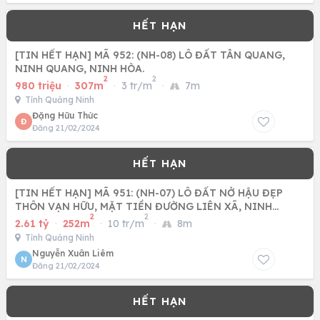
[TIN HẾT HẠN] MÃ 952: (NH-08) LÔ ĐẤT TÂN QUANG,
NINH QUANG, NINH HÒA.
2
2
980 triệu
·
307m
·
3 tr/m
·
7m
Tỉnh Quảng Ninh
Đặng Hữu Thức
Đ
Đăng 21/02/2024
[TIN HẾT HẠN] MÃ 951: (NH-07) LÔ ĐẤT NỞ HẬU ĐẸP
THÔN VẠN HỮU, MẶT TIỀN ĐƯỜNG LIÊN XÃ, NINH
2
2
QUANG, NINH HÒA.
2.61 tỷ
·
252m
·
10 tr/m
·
8m
Tỉnh Quảng Ninh
Nguyễn Xuân Liêm
N
Đăng 21/02/2024