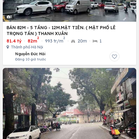
3
BÁN 82M - 5 TẦNG - 12M.MẶT TIÊN. ( MẶT PHỐ LÊ
TRỌNG TẤN ) THANH XUÂN
2
2
81.4 tỷ
·
82m
·
993 tr/m
·
20m
·
1
Thành phố Hà Nội
Nguyễn Đức Hải
Đăng 10 giờ trước