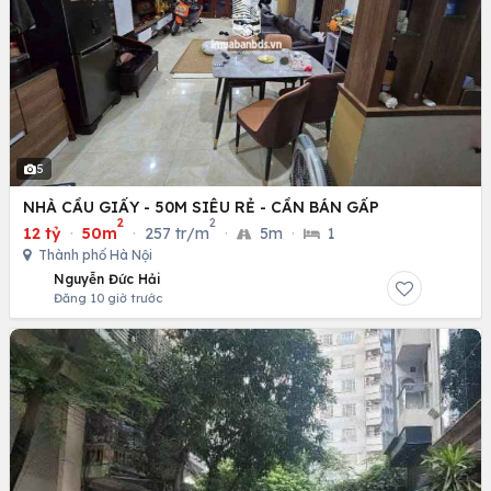
5
NHÀ CẦU GIẤY - 50M SIÊU RẺ - CẦN BÁN GẤP
2
2
12 tỷ
·
50m
·
257 tr/m
·
5m
·
1
Thành phố Hà Nội
Nguyễn Đức Hải
Đăng 10 giờ trước