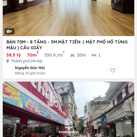
4
BÁN 70M - 8 TẦNG - 5M.MẶT TIỀN. ( MẶT PHỐ HỒ TÙNG
MẬU ) CẦU GIẤY
2
2
38.5 tỷ
·
70m
·
550 tr/m
·
20m
·
1
Thành phố Hà Nội
Nguyễn Đức Hải
Đăng 10 giờ trước