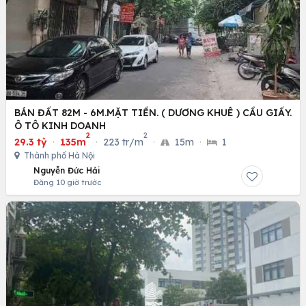
BÁN ĐẤT 82M - 6M.MẶT TIỀN. ( DƯƠNG KHUÊ ) CẦU GIẤY.
Ô TÔ KINH DOANH
2
2
29.3 tỷ
·
135m
·
223 tr/m
·
15m
·
1
Thành phố Hà Nội
Nguyễn Đức Hải
Đăng 10 giờ trước