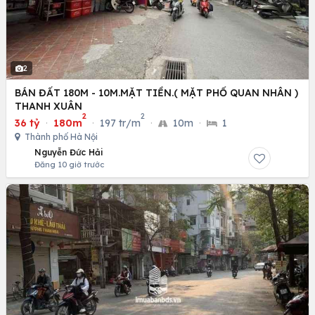
2
BÁN ĐẤT 180M - 10M.MẶT TIỀN.( MẶT PHỐ QUAN NHÂN )
THANH XUÂN
2
2
36 tỷ
·
180m
·
197 tr/m
·
10m
·
1
Thành phố Hà Nội
Nguyễn Đức Hải
Đăng 10 giờ trước