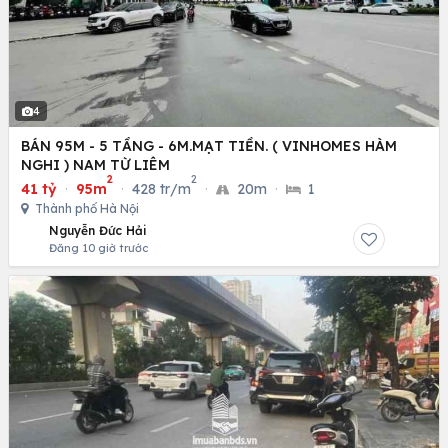
4
BÁN 95M - 5 TẦNG - 6M.MẠT TIỀN. ( VINHOMES HÀM
NGHI ) NAM TỪ LIÊM
2
2
41 tỷ
·
95m
·
428 tr/m
·
20m
·
1
Thành phố Hà Nội
Nguyễn Đức Hải
Đăng 10 giờ trước