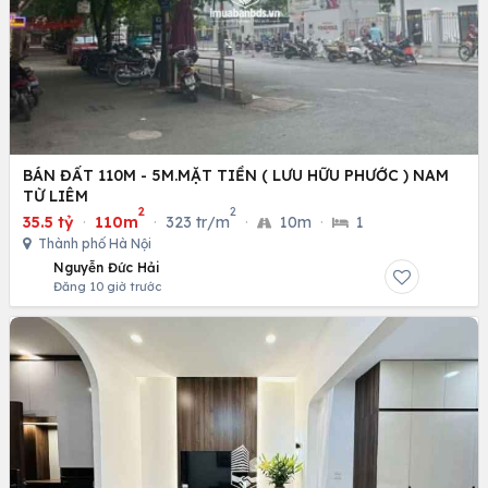
BÁN ĐẤT 110M - 5M.MẶT TIỀN ( LƯU HỮU PHƯỚC ) NAM
TỪ LIÊM
2
2
35.5 tỷ
·
110m
·
323 tr/m
·
10m
·
1
Thành phố Hà Nội
Nguyễn Đức Hải
Đăng 10 giờ trước