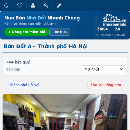
Mua Bán
Nhà Đất
Nhanh Chóng
Kênh bất động sản miễn phí, uy tín
38K+
34
+ Đăng tin miễn phí
Tìm BĐS
TIN ĐĂNG
TỈNH THÀNH
Bán Đất ở - Thành phố Hà Nội
744 kết quả
Sắp xếp:
Thành phố Hà Nội
Xóa lọc nâng cao