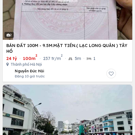
2
BÁN ĐẤT 100M - 9.5M.MẶT TIỀN.( LẠC LONG QUÂN ) TÂY
HỒ
2
2
24 tỷ
·
100m
·
237 tr/m
·
5m
·
1
Thành phố Hà Nội
Nguyễn Đức Hải
Đăng 10 giờ trước