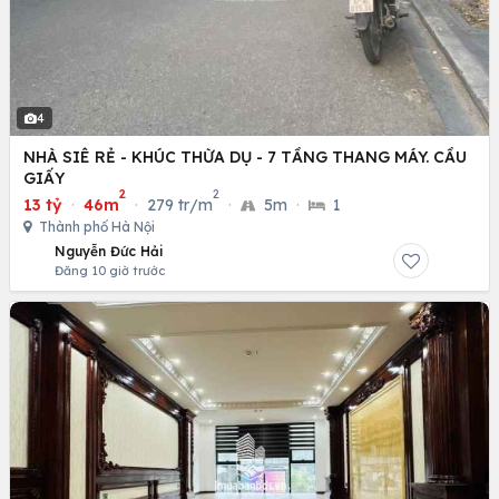
4
NHÀ SIÊ RẺ - KHÚC THỪA DỤ - 7 TẦNG THANG MÁY. CẦU
GIẤY
2
2
13 tỷ
·
46m
·
279 tr/m
·
5m
·
1
Thành phố Hà Nội
Nguyễn Đức Hải
Đăng 10 giờ trước