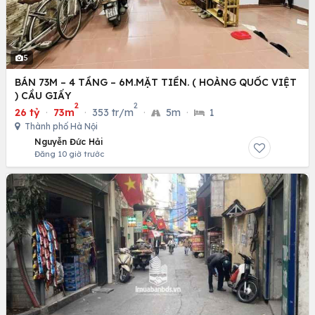
5
BÁN 73M – 4 TẦNG – 6M.MẶT TIỀN. ( HOÀNG QUỐC VIỆT
) CẦU GIẤY
2
2
26 tỷ
·
73m
·
353 tr/m
·
5m
·
1
Thành phố Hà Nội
Nguyễn Đức Hải
Đăng 10 giờ trước