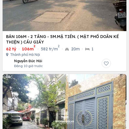
BÁN 106M - 2 TẦNG - 5M.MẶ TIỀN. ( MẶT PHỐ DOÃN KẾ
THIỆN ) CẦU GIẤY
2
2
62 tỷ
·
106m
·
582 tr/m
·
20m
·
1
Thành phố Hà Nội
Nguyễn Đức Hải
Đăng 10 giờ trước