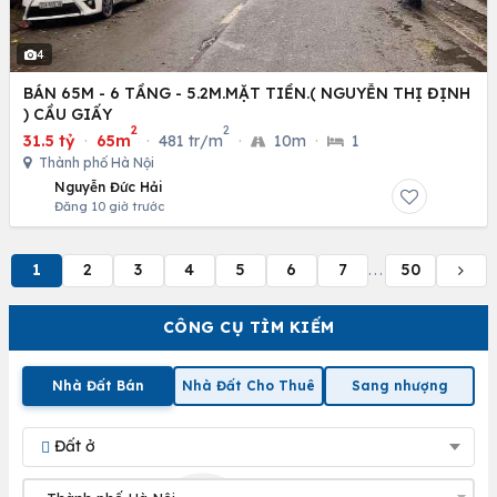
4
BÁN 65M - 6 TẦNG - 5.2M.MẶT TIỀN.( NGUYỄN THỊ ĐỊNH
) CẦU GIẤY
2
2
31.5 tỷ
·
65m
·
481 tr/m
·
10m
·
1
Thành phố Hà Nội
Nguyễn Đức Hải
Đăng 10 giờ trước
1
2
3
4
5
6
7
50
...
CÔNG CỤ TÌM KIẾM
Nhà Đất Bán
Nhà Đất Cho Thuê
Sang nhượng
Đất ở