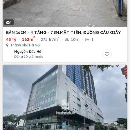
4
BÁN 162M - 4 TẦNG - 7.8M.MẶT TIỀN. ĐƯỜNG CẦU GIẤY
2
2
45 tỷ
·
162m
·
275 tr/m
·
10m
·
1
Thành phố Hà Nội
Nguyễn Đức Hải
Đăng 10 giờ trước