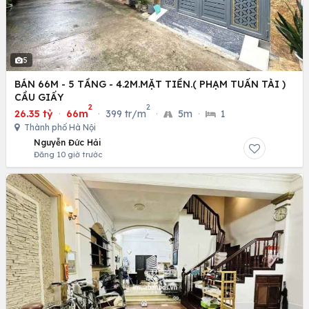
5
BÁN 66M - 5 TẦNG - 4.2M.MẶT TIỀN.( PHẠM TUẤN TÀI )
CẦU GIẤY
2
2
26.35 tỷ
·
66m
·
399 tr/m
·
5m
·
1
Thành phố Hà Nội
Nguyễn Đức Hải
Đăng 10 giờ trước