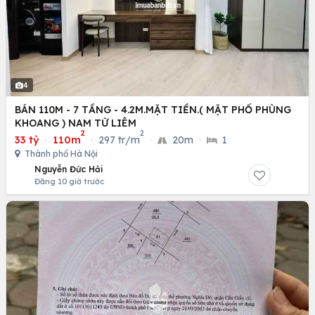
4
BÁN 110M - 7 TẦNG - 4.2M.MẶT TIỀN.( MẶT PHỐ PHÙNG
KHOANG ) NAM TỪ LIÊM
2
2
33 tỷ
·
110m
·
297 tr/m
·
20m
·
1
Thành phố Hà Nội
Nguyễn Đức Hải
Đăng 10 giờ trước