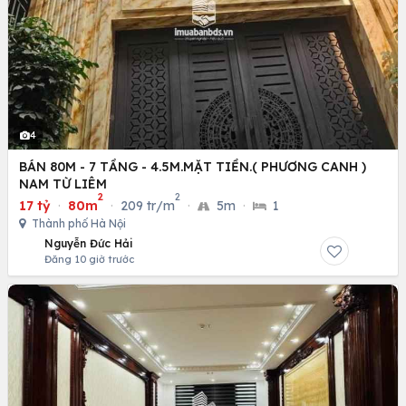
4
BÁN 80M - 7 TẦNG - 4.5M.MẶT TIỀN.( PHƯƠNG CANH )
NAM TỪ LIÊM
2
2
17 tỷ
·
80m
·
209 tr/m
·
5m
·
1
Thành phố Hà Nội
Nguyễn Đức Hải
Đăng 10 giờ trước