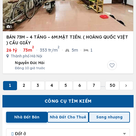
5
BÁN 73M – 4 TẦNG – 6M.MẶT TIỀN. ( HOÀNG QUỐC VIỆT
) CẦU GIẤY
2
2
26 tỷ
·
73m
·
353 tr/m
·
5m
·
1
Thành phố Hà Nội
Nguyễn Đức Hải
Đăng 10 giờ trước
1
2
3
4
5
6
7
50
...
CÔNG CỤ TÌM KIẾM
Nhà Đất Bán
Nhà Đất Cho Thuê
Sang nhượng
Đất ở