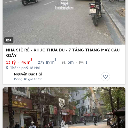
4
NHÀ SIÊ RẺ - KHÚC THỪA DỤ - 7 TẦNG THANG MÁY. CẦU
GIẤY
2
2
13 tỷ
·
46m
·
279 tr/m
·
5m
·
1
Thành phố Hà Nội
Nguyễn Đức Hải
Đăng 10 giờ trước