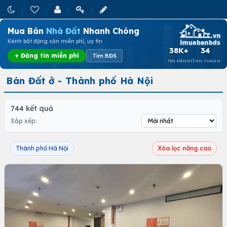
Mua Bán
Nhà Đất
Nhanh Chóng
Kênh bất động sản miễn phí, uy tín
38K+
34
+ Đăng tin miễn phí
Tìm BĐS
TIN ĐĂNG
TỈNH THÀNH
Bán Đất ở - Thành phố Hà Nội
744 kết quả
Sắp xếp:
Thành phố Hà Nội
Xóa lọc nâng cao