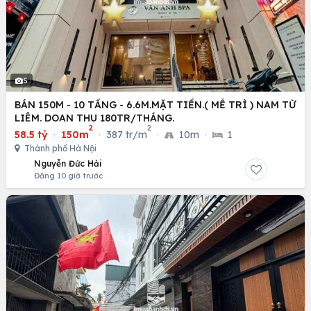
5
BÁN 150M - 10 TẦNG - 6.6M.MẶT TIỀN.( MỄ TRÌ ) NAM TỪ
LIÊM. DOAN THU 180TR/THÁNG.
2
2
58.5 tỷ
·
150m
·
387 tr/m
·
10m
·
1
Thành phố Hà Nội
Nguyễn Đức Hải
Đăng 10 giờ trước