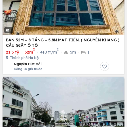
5
BÁN 52M – 8 TẦNG – 5.8M.MẶT TIỀN. ( NGUYỄN KHANG )
CẦU GIẤY. Ô TÔ
2
2
21.5 tỷ
·
52m
·
410 tr/m
·
5m
·
1
Thành phố Hà Nội
Nguyễn Đức Hải
Đăng 10 giờ trước