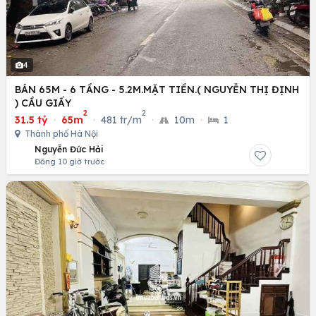
4
BÁN 65M - 6 TẦNG - 5.2M.MẶT TIỀN.( NGUYỄN THỊ ĐỊNH
) CẦU GIẤY
2
2
31.5 tỷ
·
65m
·
481 tr/m
·
10m
·
1
Thành phố Hà Nội
Nguyễn Đức Hải
Đăng 10 giờ trước