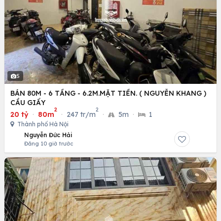
5
BÁN 80M - 6 TẦNG - 6.2M.MẶT TIỀN. ( NGUYỄN KHANG )
CẦU GIẤY
2
2
20 tỷ
·
80m
·
247 tr/m
·
5m
·
1
Thành phố Hà Nội
Nguyễn Đức Hải
Đăng 10 giờ trước