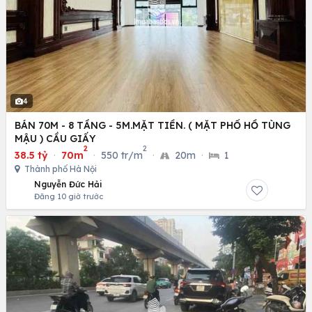
4
BÁN 70M - 8 TẦNG - 5M.MẶT TIỀN. ( MẶT PHỐ HỒ TÙNG
MẬU ) CẦU GIẤY
2
2
38.5 tỷ
·
70m
·
550 tr/m
·
20m
·
1
Thành phố Hà Nội
Nguyễn Đức Hải
Đăng 10 giờ trước