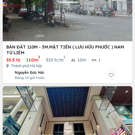
BÁN ĐẤT 110M - 5M.MẶT TIỀN ( LƯU HỮU PHƯỚC ) NAM
TỪ LIÊM
2
2
35.5 tỷ
·
110m
·
323 tr/m
·
10m
·
1
Thành phố Hà Nội
Nguyễn Đức Hải
Đăng 10 giờ trước