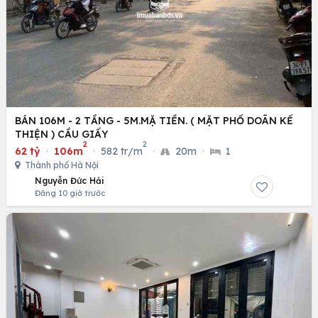
BÁN 106M - 2 TẦNG - 5M.MẶ TIỀN. ( MẶT PHỐ DOÃN KẾ
THIỆN ) CẦU GIẤY
2
2
62 tỷ
·
106m
·
582 tr/m
·
20m
·
1
Thành phố Hà Nội
Nguyễn Đức Hải
Đăng 10 giờ trước