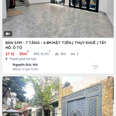
4
BÁN 55M - 7 TẦNG - 6.8M.MẶT TIỀN.( THỤY KHUÊ ) TÂY
HỒ. Ô TÔ
2
2
27 tỷ
·
55m
·
491 tr/m
·
5m
·
1
Thành phố Hà Nội
Nguyễn Đức Hải
Đăng 10 giờ trước