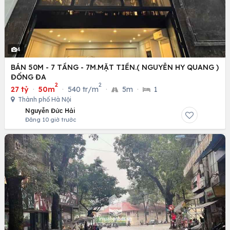
4
BÁN 50M - 7 TẦNG - 7M.MẶT TIỀN.( NGUYỄN HY QUANG )
ĐỐNG ĐA
2
2
27 tỷ
·
50m
·
540 tr/m
·
5m
·
1
Thành phố Hà Nội
Nguyễn Đức Hải
Đăng 10 giờ trước