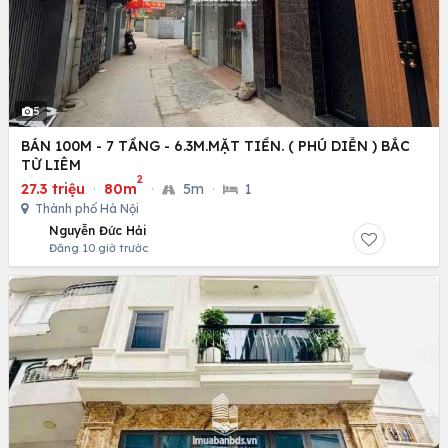
5
BÁN 100M - 7 TẦNG - 6.3M.MẶT TIỀN. ( PHÚ DIỄN ) BẮC
TỪ LIÊM
2
27.3 triệu
·
80m
·
5m
·
1
Thành phố Hà Nội
Nguyễn Đức Hải
Đăng 10 giờ trước