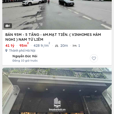
4
BÁN 95M - 5 TẦNG - 6M.MẠT TIỀN. ( VINHOMES HÀM
NGHI ) NAM TỪ LIÊM
2
2
41 tỷ
·
95m
·
428 tr/m
·
20m
·
1
Thành phố Hà Nội
Nguyễn Đức Hải
Đăng 10 giờ trước