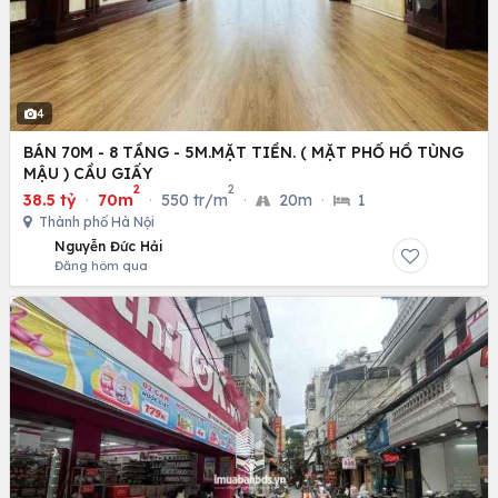
4
BÁN 70M - 8 TẦNG - 5M.MẶT TIỀN. ( MẶT PHỐ HỒ TÙNG
MẬU ) CẦU GIẤY
2
2
38.5 tỷ
·
70m
·
550 tr/m
·
20m
·
1
Thành phố Hà Nội
Nguyễn Đức Hải
Đăng hôm qua