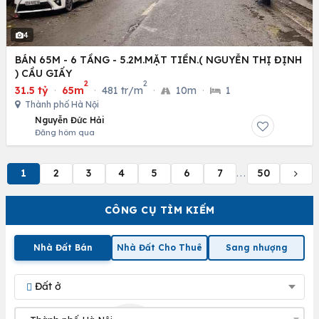
4
BÁN 65M - 6 TẦNG - 5.2M.MẶT TIỀN.( NGUYỄN THỊ ĐỊNH
) CẦU GIẤY
2
2
31.5 tỷ
·
65m
·
481 tr/m
·
10m
·
1
Thành phố Hà Nội
Nguyễn Đức Hải
Đăng hôm qua
1
2
3
4
5
6
7
50
...
CÔNG CỤ TÌM KIẾM
Nhà Đất Bán
Nhà Đất Cho Thuê
Sang nhượng
Đất ở