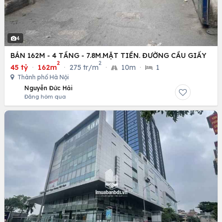
4
BÁN 162M - 4 TẦNG - 7.8M.MẶT TIỀN. ĐƯỜNG CẦU GIẤY
2
2
45 tỷ
·
162m
·
275 tr/m
·
10m
·
1
Thành phố Hà Nội
Nguyễn Đức Hải
Đăng hôm qua