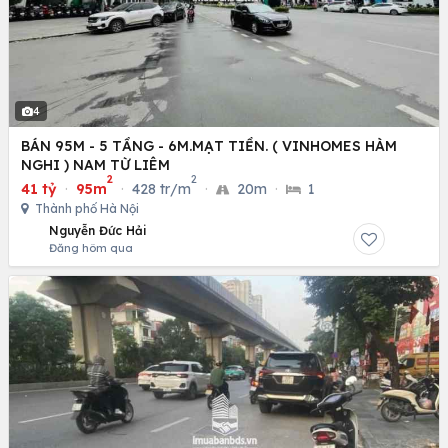
4
BÁN 95M - 5 TẦNG - 6M.MẠT TIỀN. ( VINHOMES HÀM
NGHI ) NAM TỪ LIÊM
2
2
41 tỷ
·
95m
·
428 tr/m
·
20m
·
1
Thành phố Hà Nội
Nguyễn Đức Hải
Đăng hôm qua