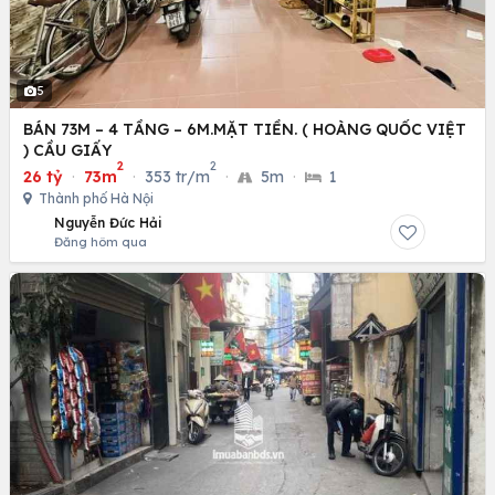
5
BÁN 73M – 4 TẦNG – 6M.MẶT TIỀN. ( HOÀNG QUỐC VIỆT
) CẦU GIẤY
2
2
26 tỷ
·
73m
·
353 tr/m
·
5m
·
1
Thành phố Hà Nội
Nguyễn Đức Hải
Đăng hôm qua