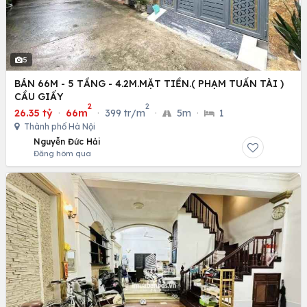
5
BÁN 66M - 5 TẦNG - 4.2M.MẶT TIỀN.( PHẠM TUẤN TÀI )
CẦU GIẤY
2
2
26.35 tỷ
·
66m
·
399 tr/m
·
5m
·
1
Thành phố Hà Nội
Nguyễn Đức Hải
Đăng hôm qua