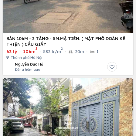
BÁN 106M - 2 TẦNG - 5M.MẶ TIỀN. ( MẶT PHỐ DOÃN KẾ
THIỆN ) CẦU GIẤY
2
2
62 tỷ
·
106m
·
582 tr/m
·
20m
·
1
Thành phố Hà Nội
Nguyễn Đức Hải
Đăng hôm qua