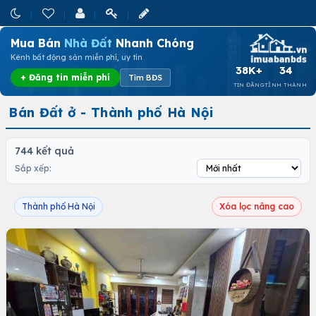
Mua Bán
Nhà Đất
Nhanh Chóng
Kênh bất động sản miễn phí, uy tín
38K+
34
+ Đăng tin miễn phí
Tìm BĐS
TIN ĐĂNG
TỈNH THÀNH
Bán Đất ở - Thành phố Hà Nội
744 kết quả
Sắp xếp:
Thành phố Hà Nội
Xóa lọc nâng cao