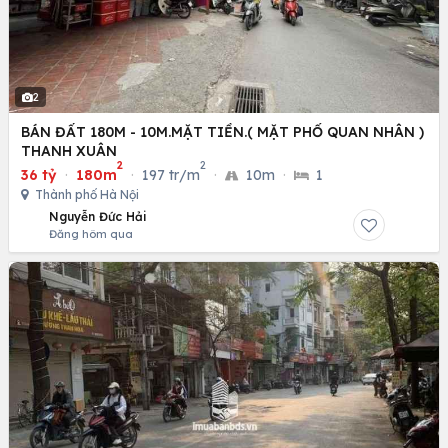
2
BÁN ĐẤT 180M - 10M.MẶT TIỀN.( MẶT PHỐ QUAN NHÂN )
THANH XUÂN
2
2
36 tỷ
·
180m
·
197 tr/m
·
10m
·
1
Thành phố Hà Nội
Nguyễn Đức Hải
Đăng hôm qua