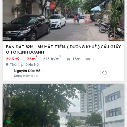
BÁN ĐẤT 82M - 6M.MẶT TIỀN. ( DƯƠNG KHUÊ ) CẦU GIẤY.
Ô TÔ KINH DOANH
2
2
29.3 tỷ
·
135m
·
223 tr/m
·
15m
·
1
Thành phố Hà Nội
Nguyễn Đức Hải
Đăng hôm qua