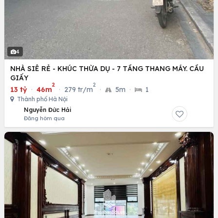
4
NHÀ SIÊ RẺ - KHÚC THỪA DỤ - 7 TẦNG THANG MÁY. CẦU
GIẤY
2
2
13 tỷ
·
46m
·
279 tr/m
·
5m
·
1
Thành phố Hà Nội
Nguyễn Đức Hải
Đăng hôm qua