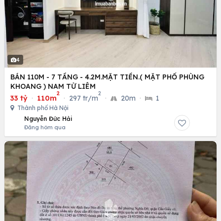
4
BÁN 110M - 7 TẦNG - 4.2M.MẶT TIỀN.( MẶT PHỐ PHÙNG
KHOANG ) NAM TỪ LIÊM
2
2
33 tỷ
·
110m
·
297 tr/m
·
20m
·
1
Thành phố Hà Nội
Nguyễn Đức Hải
Đăng hôm qua