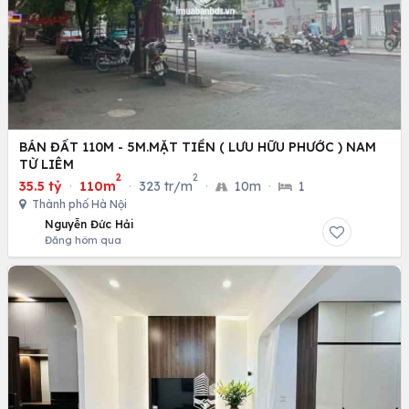
BÁN ĐẤT 110M - 5M.MẶT TIỀN ( LƯU HỮU PHƯỚC ) NAM
TỪ LIÊM
2
2
35.5 tỷ
·
110m
·
323 tr/m
·
10m
·
1
Thành phố Hà Nội
Nguyễn Đức Hải
Đăng hôm qua