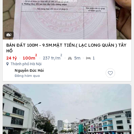
2
BÁN ĐẤT 100M - 9.5M.MẶT TIỀN.( LẠC LONG QUÂN ) TÂY
HỒ
2
2
24 tỷ
·
100m
·
237 tr/m
·
5m
·
1
Thành phố Hà Nội
Nguyễn Đức Hải
Đăng hôm qua