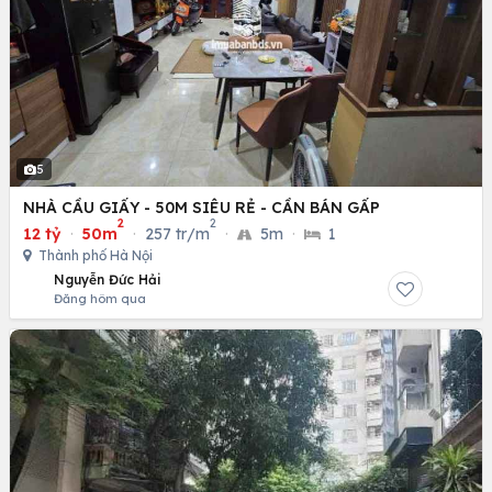
5
NHÀ CẦU GIẤY - 50M SIÊU RẺ - CẦN BÁN GẤP
2
2
12 tỷ
·
50m
·
257 tr/m
·
5m
·
1
Thành phố Hà Nội
Nguyễn Đức Hải
Đăng hôm qua