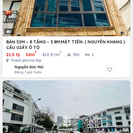
5
BÁN 52M – 8 TẦNG – 5.8M.MẶT TIỀN. ( NGUYỄN KHANG )
CẦU GIẤY. Ô TÔ
2
2
21.5 tỷ
·
52m
·
410 tr/m
·
5m
·
1
Thành phố Hà Nội
Nguyễn Đức Hải
Đăng 7 giờ trước