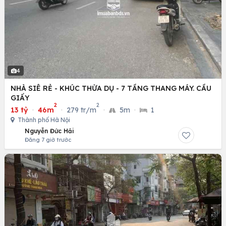
4
NHÀ SIÊ RẺ - KHÚC THỪA DỤ - 7 TẦNG THANG MÁY. CẦU
GIẤY
2
2
13 tỷ
·
46m
·
279 tr/m
·
5m
·
1
Thành phố Hà Nội
Nguyễn Đức Hải
Đăng 7 giờ trước