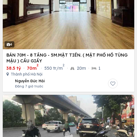
4
BÁN 70M - 8 TẦNG - 5M.MẶT TIỀN. ( MẶT PHỐ HỒ TÙNG
MẬU ) CẦU GIẤY
2
2
38.5 tỷ
·
70m
·
550 tr/m
·
20m
·
1
Thành phố Hà Nội
Nguyễn Đức Hải
Đăng 7 giờ trước