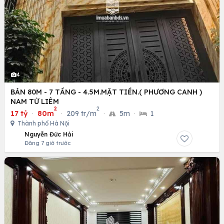
4
BÁN 80M - 7 TẦNG - 4.5M.MẶT TIỀN.( PHƯƠNG CANH )
NAM TỪ LIÊM
2
2
17 tỷ
·
80m
·
209 tr/m
·
5m
·
1
Thành phố Hà Nội
Nguyễn Đức Hải
Đăng 7 giờ trước