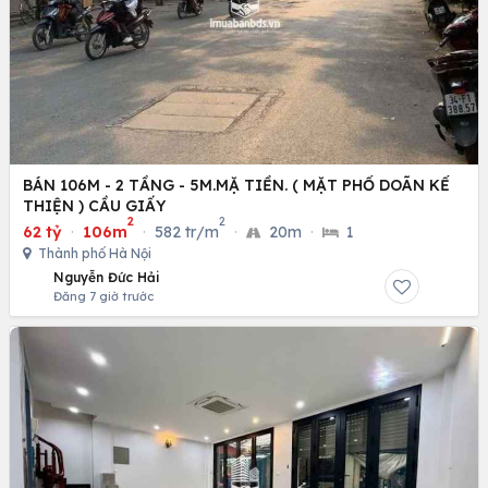
BÁN 106M - 2 TẦNG - 5M.MẶ TIỀN. ( MẶT PHỐ DOÃN KẾ
THIỆN ) CẦU GIẤY
2
2
62 tỷ
·
106m
·
582 tr/m
·
20m
·
1
Thành phố Hà Nội
Nguyễn Đức Hải
Đăng 7 giờ trước