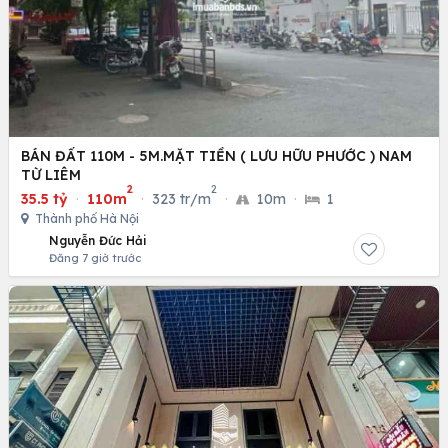
BÁN ĐẤT 110M - 5M.MẶT TIỀN ( LƯU HỮU PHƯỚC ) NAM
TỪ LIÊM
2
2
35.5 tỷ
·
110m
·
323 tr/m
·
10m
·
1
Thành phố Hà Nội
Nguyễn Đức Hải
Đăng 7 giờ trước