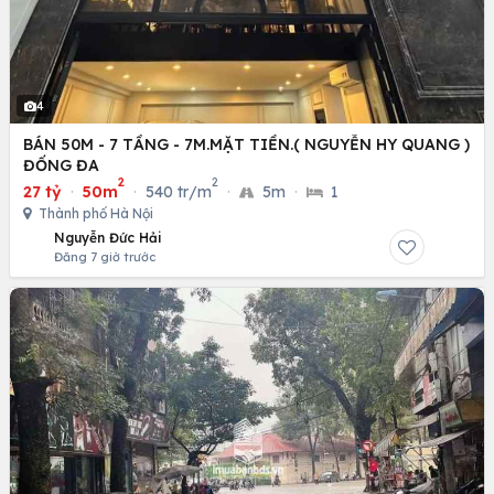
4
BÁN 50M - 7 TẦNG - 7M.MẶT TIỀN.( NGUYỄN HY QUANG )
ĐỐNG ĐA
2
2
27 tỷ
·
50m
·
540 tr/m
·
5m
·
1
Thành phố Hà Nội
Nguyễn Đức Hải
Đăng 7 giờ trước