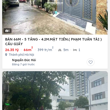
5
BÁN 66M - 5 TẦNG - 4.2M.MẶT TIỀN.( PHẠM TUẤN TÀI )
CẦU GIẤY
2
2
26.35 tỷ
·
66m
·
399 tr/m
·
5m
·
1
Thành phố Hà Nội
Nguyễn Đức Hải
Đăng 7 giờ trước