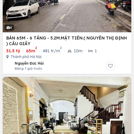
4
BÁN 65M - 6 TẦNG - 5.2M.MẶT TIỀN.( NGUYỄN THỊ ĐỊNH
) CẦU GIẤY
2
2
31.5 tỷ
·
65m
·
481 tr/m
·
10m
·
1
Thành phố Hà Nội
Nguyễn Đức Hải
Đăng 7 giờ trước