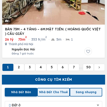
5
BÁN 73M – 4 TẦNG – 6M.MẶT TIỀN. ( HOÀNG QUỐC VIỆT
) CẦU GIẤY
2
2
26 tỷ
·
73m
·
353 tr/m
·
5m
·
1
Thành phố Hà Nội
Nguyễn Đức Hải
Đăng 7 giờ trước
1
2
3
4
5
6
7
50
...
CÔNG CỤ TÌM KIẾM
Nhà Đất Bán
Nhà Đất Cho Thuê
Sang nhượng
Đất ở