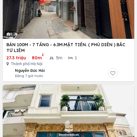
5
BÁN 100M - 7 TẦNG - 6.3M.MẶT TIỀN. ( PHÚ DIỄN ) BẮC
TỪ LIÊM
2
27.3 triệu
·
80m
·
5m
·
1
Thành phố Hà Nội
Nguyễn Đức Hải
Đăng 7 giờ trước