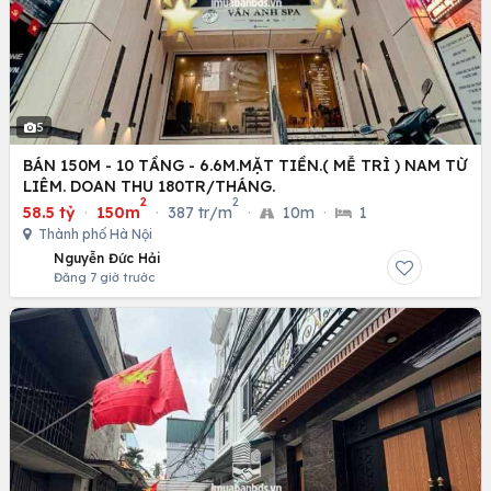
5
BÁN 150M - 10 TẦNG - 6.6M.MẶT TIỀN.( MỄ TRÌ ) NAM TỪ
LIÊM. DOAN THU 180TR/THÁNG.
2
2
58.5 tỷ
·
150m
·
387 tr/m
·
10m
·
1
Thành phố Hà Nội
Nguyễn Đức Hải
Đăng 7 giờ trước