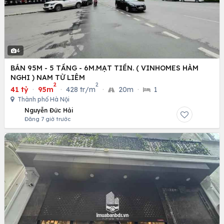
4
BÁN 95M - 5 TẦNG - 6M.MẠT TIỀN. ( VINHOMES HÀM
NGHI ) NAM TỪ LIÊM
2
2
41 tỷ
·
95m
·
428 tr/m
·
20m
·
1
Thành phố Hà Nội
Nguyễn Đức Hải
Đăng 7 giờ trước