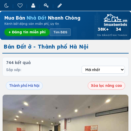
Mua Bán
Nhà Đất
Nhanh Chóng
Kênh bất động sản miễn phí, uy tín
38K+
34
+ Đăng tin miễn phí
Tìm BĐS
TIN ĐĂNG
TỈNH THÀNH
Bán Đất ở - Thành phố Hà Nội
744 kết quả
Sắp xếp:
Thành phố Hà Nội
Xóa lọc nâng cao