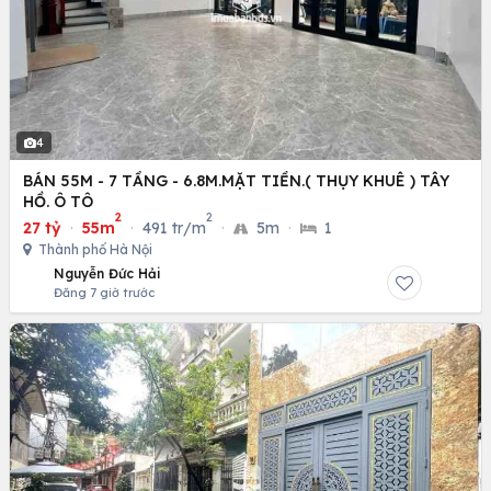
4
BÁN 55M - 7 TẦNG - 6.8M.MẶT TIỀN.( THỤY KHUÊ ) TÂY
HỒ. Ô TÔ
2
2
27 tỷ
·
55m
·
491 tr/m
·
5m
·
1
Thành phố Hà Nội
Nguyễn Đức Hải
Đăng 7 giờ trước