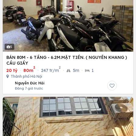
5
BÁN 80M - 6 TẦNG - 6.2M.MẶT TIỀN. ( NGUYỄN KHANG )
CẦU GIẤY
2
2
20 tỷ
·
80m
·
247 tr/m
·
5m
·
1
Thành phố Hà Nội
Nguyễn Đức Hải
Đăng 7 giờ trước