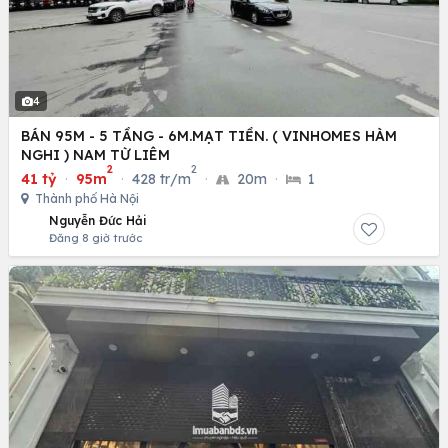
4
BÁN 95M - 5 TẦNG - 6M.MẠT TIỀN. ( VINHOMES HÀM
NGHI ) NAM TỪ LIÊM
2
2
41 tỷ
·
95m
·
428 tr/m
·
20m
·
1
Thành phố Hà Nội
Nguyễn Đức Hải
Đăng 8 giờ trước