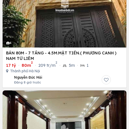
4
BÁN 80M - 7 TẦNG - 4.5M.MẶT TIỀN.( PHƯƠNG CANH )
NAM TỪ LIÊM
2
2
17 tỷ
·
80m
·
209 tr/m
·
5m
·
1
Thành phố Hà Nội
Nguyễn Đức Hải
Đăng 8 giờ trước