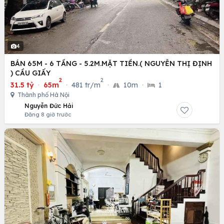
4
BÁN 65M - 6 TẦNG - 5.2M.MẶT TIỀN.( NGUYỄN THỊ ĐỊNH
) CẦU GIẤY
2
2
31.5 tỷ
·
65m
·
481 tr/m
·
10m
·
1
Thành phố Hà Nội
Nguyễn Đức Hải
Đăng 8 giờ trước