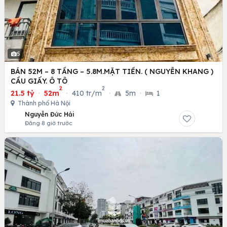
5
BÁN 52M – 8 TẦNG – 5.8M.MẶT TIỀN. ( NGUYỄN KHANG )
CẦU GIẤY. Ô TÔ
2
2
21.5 tỷ
·
52m
·
410 tr/m
·
5m
·
1
Thành phố Hà Nội
Nguyễn Đức Hải
Đăng 8 giờ trước