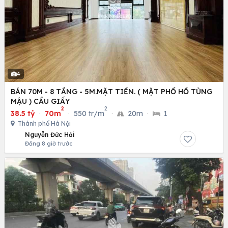
4
BÁN 70M - 8 TẦNG - 5M.MẶT TIỀN. ( MẶT PHỐ HỒ TÙNG
MẬU ) CẦU GIẤY
2
2
38.5 tỷ
·
70m
·
550 tr/m
·
20m
·
1
Thành phố Hà Nội
Nguyễn Đức Hải
Đăng 8 giờ trước