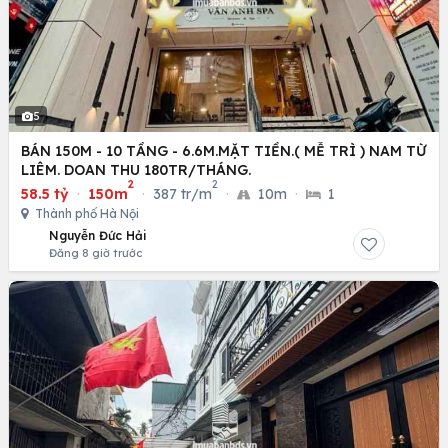
5
BÁN 150M - 10 TẦNG - 6.6M.MẶT TIỀN.( MỄ TRÌ ) NAM TỪ
LIÊM. DOAN THU 180TR/THÁNG.
2
2
58.5 tỷ
·
150m
·
387 tr/m
·
10m
·
1
Thành phố Hà Nội
Nguyễn Đức Hải
Đăng 8 giờ trước