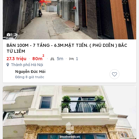
5
BÁN 100M - 7 TẦNG - 6.3M.MẶT TIỀN. ( PHÚ DIỄN ) BẮC
TỪ LIÊM
2
27.3 triệu
·
80m
·
5m
·
1
Thành phố Hà Nội
Nguyễn Đức Hải
Đăng 8 giờ trước