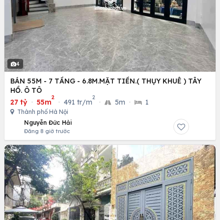
4
BÁN 55M - 7 TẦNG - 6.8M.MẶT TIỀN.( THỤY KHUÊ ) TÂY
HỒ. Ô TÔ
2
2
27 tỷ
·
55m
·
491 tr/m
·
5m
·
1
Thành phố Hà Nội
Nguyễn Đức Hải
Đăng 8 giờ trước