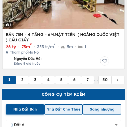
5
BÁN 73M – 4 TẦNG – 6M.MẶT TIỀN. ( HOÀNG QUỐC VIỆT
) CẦU GIẤY
2
2
26 tỷ
·
73m
·
353 tr/m
·
5m
·
1
Thành phố Hà Nội
Nguyễn Đức Hải
Đăng 8 giờ trước
1
2
3
4
5
6
7
50
...
CÔNG CỤ TÌM KIẾM
Nhà Đất Bán
Nhà Đất Cho Thuê
Sang nhượng
Đất ở