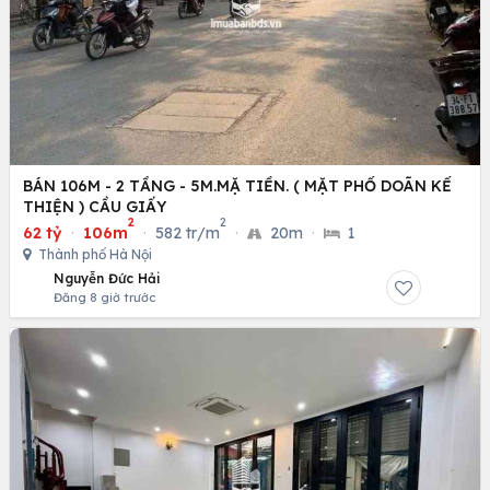
BÁN 106M - 2 TẦNG - 5M.MẶ TIỀN. ( MẶT PHỐ DOÃN KẾ
THIỆN ) CẦU GIẤY
2
2
62 tỷ
·
106m
·
582 tr/m
·
20m
·
1
Thành phố Hà Nội
Nguyễn Đức Hải
Đăng 8 giờ trước