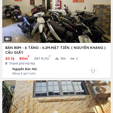
5
BÁN 80M - 6 TẦNG - 6.2M.MẶT TIỀN. ( NGUYỄN KHANG )
CẦU GIẤY
2
2
20 tỷ
·
80m
·
247 tr/m
·
5m
·
1
Thành phố Hà Nội
Nguyễn Đức Hải
Đăng 8 giờ trước