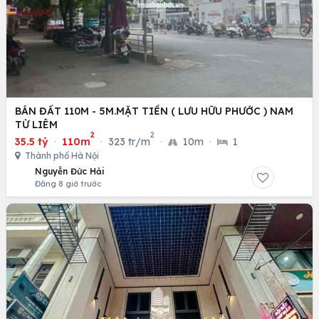
BÁN ĐẤT 110M - 5M.MẶT TIỀN ( LƯU HỮU PHƯỚC ) NAM
TỪ LIÊM
2
2
35.5 tỷ
·
110m
·
323 tr/m
·
10m
·
1
Thành phố Hà Nội
Nguyễn Đức Hải
Đăng 8 giờ trước