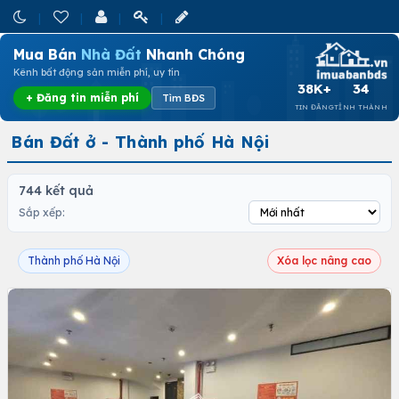
Mua Bán
Nhà Đất
Nhanh Chóng
Kênh bất động sản miễn phí, uy tín
38K+
34
+ Đăng tin miễn phí
Tìm BĐS
TIN ĐĂNG
TỈNH THÀNH
Bán Đất ở - Thành phố Hà Nội
744 kết quả
Sắp xếp:
Thành phố Hà Nội
Xóa lọc nâng cao