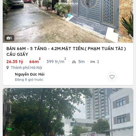
5
BÁN 66M - 5 TẦNG - 4.2M.MẶT TIỀN.( PHẠM TUẤN TÀI )
CẦU GIẤY
2
2
26.35 tỷ
·
66m
·
399 tr/m
·
5m
·
1
Thành phố Hà Nội
Nguyễn Đức Hải
Đăng 8 giờ trước