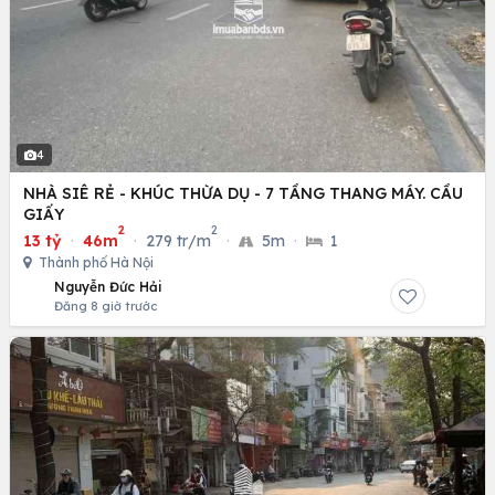
4
NHÀ SIÊ RẺ - KHÚC THỪA DỤ - 7 TẦNG THANG MÁY. CẦU
GIẤY
2
2
13 tỷ
·
46m
·
279 tr/m
·
5m
·
1
Thành phố Hà Nội
Nguyễn Đức Hải
Đăng 8 giờ trước