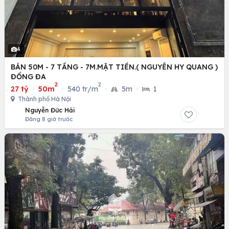
4
BÁN 50M - 7 TẦNG - 7M.MẶT TIỀN.( NGUYỄN HY QUANG )
ĐỐNG ĐA
2
2
27 tỷ
·
50m
·
540 tr/m
·
5m
·
1
Thành phố Hà Nội
Nguyễn Đức Hải
Đăng 8 giờ trước