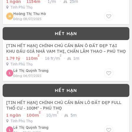
1 ngàn
·
1154m
·
1/m
·
25m
Tỉnh Phú Thọ
Hoàng Thị Thu Hà
H
Đăng 08/07/2025
[TIN HẾT HẠN] CHÍNH CHỦ CẦN BÁN Ô ĐẤT ĐẸP TẠI
KHU ĐẤU GIÁ NHÀ VAM THỊ, CHẤN LÂM THAO – PHÚ THỌ
2
2
1.79 tỷ
·
110m
·
16 tr/m
·
1m
Tỉnh Phú Thọ
Lê Thị Quỳnh Trang
L
Đăng 04/07/2025
[TIN HẾT HẠN] CHÍNH CHỦ CẦN BÁN LÔ ĐẤT ĐẸP FULL
THỔ CƯ - 100M² - PHÚ THỌ
2
2
1 ngàn
·
100m
·
10/m
·
5m
Tỉnh Phú Thọ
Lê Thị Quỳnh Trang
L