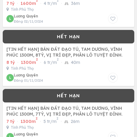
2
2
7 tỷ
·
1600m
·
4 tr/m
·
36m
Tỉnh Phú Thọ
Lương Quyên
L
Đăng 02/11/2024
[TIN HẾT HẠN] BÁN ĐẤT ĐẠO TÚ, TAM DƯƠNG, VĨNH
PHÚC 1300M, 8TỶ, VỊ TRÍ ĐẸP, PHÂN LÔ TUYỆT ĐỈNH.
2
2
8 tỷ
·
1300m
·
6 tr/m
·
40m
Tỉnh Phú Thọ
Lương Quyên
L
Đăng 01/11/2024
[TIN HẾT HẠN] BÁN ĐẤT ĐẠO TÚ, TAM DƯƠNG, VĨNH
PHÚC 1300M, 7TỶ, VỊ TRÍ ĐẸP, PHÂN LÔ TUYỆT ĐỈNH.
2
2
7 tỷ
·
1300m
·
5 tr/m
·
26m
Tỉnh Phú Thọ
Lương Quyên
L