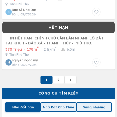
Tỉnh Phú Thọ
Bac Si Nha Dat
B
Đăng 05/07/2024
[TIN HẾT HẠN] CHÍNH CHỦ CẦN BÁN NHANH LÔ ĐẤT
TẠI KHU 1 - ĐÀO XÁ - THANH THỦY - PHÚ THỌ.
2
2
370 triệu
·
178m
·
2 tr/m
·
6.5m
Tỉnh Phú Thọ
nguyen ngoc my
N
Đăng 05/07/2024
1
2
CÔNG CỤ TÌM KIẾM
Nhà Đất Bán
Nhà Đất Cho Thuê
Sang nhượng