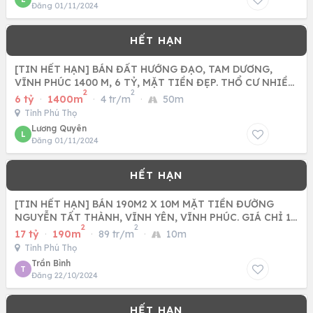
Đăng 01/11/2024
[TIN HẾT HẠN] BÁN ĐẤT HƯỚNG ĐẠO, TAM DƯƠNG,
VĨNH PHÚC 1400 M, 6 TỶ, MẶT TIỀN ĐẸP. THỔ CƯ NHIỀU,
2
2
PHÂN LÔ TUYỆT
6 tỷ
·
1400m
·
4 tr/m
·
50m
Tỉnh Phú Thọ
Lương Quyên
L
Đăng 01/11/2024
[TIN HẾT HẠN] BÁN 190M2 X 10M MẶT TIỀN ĐƯỜNG
NGUYỄN TẤT THÀNH, VĨNH YÊN, VĨNH PHÚC. GIÁ CHỈ 17
2
2
TỶ
17 tỷ
·
190m
·
89 tr/m
·
10m
Tỉnh Phú Thọ
Trần Bình
T
Đăng 22/10/2024