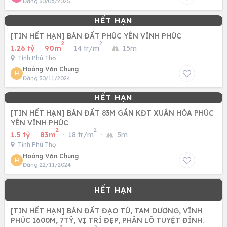
Đăng 30/06/2025
[TIN HẾT HẠN] BÁN ĐẤT PHÚC YÊN VĨNH PHÚC
2
2
1.26 tỷ
·
90m
·
14 tr/m
·
15m
Tỉnh Phú Thọ
Hoàng Văn Chung
H
Đăng 30/11/2024
[TIN HẾT HẠN] BÁN ĐẤT 83M GẦN KĐT XUÂN HÒA PHÚC
YÊN VĨNH PHÚC
2
2
1.5 tỷ
·
83m
·
18 tr/m
·
5m
Tỉnh Phú Thọ
Hoàng Văn Chung
H
Đăng 22/11/2024
[TIN HẾT HẠN] BÁN ĐẤT ĐẠO TÚ, TAM DƯƠNG, VĨNH
PHÚC 1600M, 7TỶ, VỊ TRÍ ĐẸP, PHÂN LÔ TUYỆT ĐỈNH.