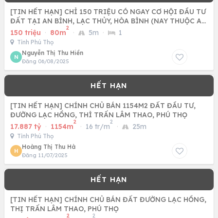
[TIN HẾT HẠN] CHỈ 150 TRIỆU CÓ NGAY CƠ HỘI ĐẦU TƯ
ĐẤT TẠI AN BÌNH, LẠC THỦY, HÒA BÌNH (NAY THUỘC AN
2
BÌNH -PHÚ THỌ)
150 triệu
·
80m
·
5m
·
1
Tỉnh Phú Thọ
Nguyễn Thị Thu Hiền
N
Đăng 06/08/2025
[TIN HẾT HẠN] CHÍNH CHỦ BÁN 1154M2 ĐẤT ĐẦU TƯ,
ĐƯỜNG LẠC HỒNG, THÌ TRẤN LÂM THAO, PHÚ THỌ
2
2
17.887 tỷ
·
1154m
·
16 tr/m
·
25m
Tỉnh Phú Thọ
Hoàng Thị Thu Hà
H
Đăng 11/07/2025
[TIN HẾT HẠN] CHÍNH CHỦ BÁN ĐẤT ĐƯỜNG LẠC HỒNG,
THỊ TRẤN LÂM THAO, PHÚ THỌ
2
2