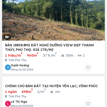
6
BÁN 18858.8M2 ĐẤT NGHỈ DƯỠNG VIEW ĐẸP THANH
THỦY, PHÚ THỌ. GIÁ 1TR/M2
2
2
2
1 triệu/m
·
960m
·
37 tr/m
·
50m
·
1
Tỉnh Phú Thọ
Oanh Hoàng
O
Đăng 22/02/2026
CHÍNH CHỦ BÁN ĐẤT TẠI HUYỆN YÊN LẠC, VĨNH PHÚC
2
2
1 ngàn
·
498m
·
2/m
·
1m
Tỉnh Phú Thọ
Lê Thị Nga
L
Đăng 24/09/2025