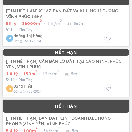
[TIN HẾT HẠN] X1167. BÁN ĐẤT VÀ KHU NGHỈ DƯỠNG
VĨNH PHÚC 1.6HA
2
2
55 tỷ
·
16000m
·
3 tr/m
·
567m
Tỉnh Phú Thọ
Hoàng Thị Hằng
H
Đăng 16/10/2024
[TIN HẾT HẠN] CẦN BÁN LÔ ĐẤT TẠI CAO MINH, PHÚC
YÊN, VĨNH PHÚC
2
2
1.8 tỷ
·
150m
·
12 tr/m
·
5m
Tỉnh Phú Thọ
Đặng Hiếu
Đ
Đăng 14/08/2024
[TIN HẾT HẠN] BÁN ĐẤT KINH DOANH D.LÊ HỒNG
PHONG ,VĨNH YÊN, VĨNH PHÚC
2
2
5.4 tỷ
·
100m
·
54 tr/m
·
5m