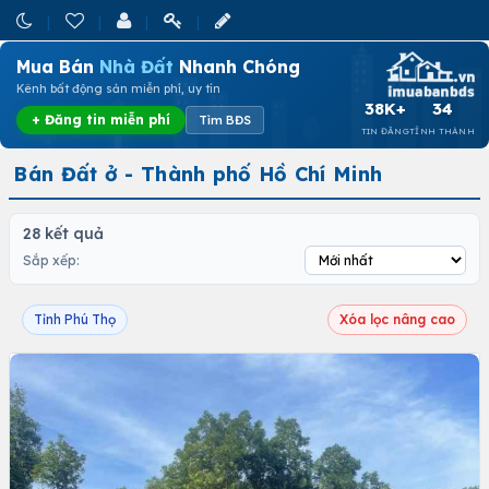
Mua Bán
Nhà Đất
Nhanh Chóng
Kênh bất động sản miễn phí, uy tín
38K+
34
+ Đăng tin miễn phí
Tìm BĐS
TIN ĐĂNG
TỈNH THÀNH
Bán Đất ở - Thành phố Hồ Chí Minh
28 kết quả
Sắp xếp:
Tỉnh Phú Thọ
Xóa lọc nâng cao