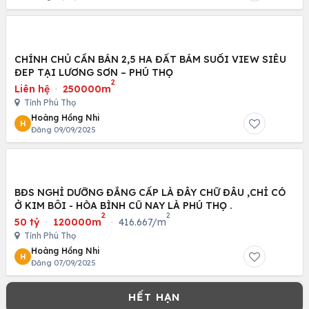
CHÍNH CHỦ CẦN BÁN 2,5 HA ĐẤT BÁM SUỐI VIEW SIÊU
ĐEP TẠI LƯƠNG SƠN – PHÚ THỌ
2
Liên hệ
·
250000m
Tỉnh Phú Thọ
Hoàng Hồng Nhi
H
Đăng 09/09/2025
BĐS NGHỈ DƯỠNG ĐẲNG CẤP LÀ ĐÂY CHỮ ĐÂU ,CHỈ CÓ
Ở KIM BÔI - HÒA BÌNH CŨ NAY LÀ PHÚ THỌ .
2
2
50 tỷ
·
120000m
·
416.667/m
Tỉnh Phú Thọ
Hoàng Hồng Nhi
H
Đăng 07/09/2025