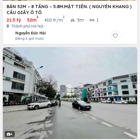
BÁN 52M – 8 TẦNG – 5.8M.MẶT TIỀN. ( NGUYỄN KHANG )
CẦU GIẤY. Ô TÔ
2
2
21.5 tỷ
·
52m
·
410 tr/m
·
5m
·
1
Thành phố Hà Nội
Nguyễn Đức Hải
Đăng 2 giờ trước
4