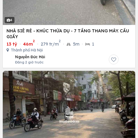
4
NHÀ SIÊ RẺ - KHÚC THỪA DỤ - 7 TẦNG THANG MÁY. CẦU
GIẤY
2
2
13 tỷ
·
46m
·
279 tr/m
·
5m
·
1
Thành phố Hà Nội
Nguyễn Đức Hải
Đăng 2 giờ trước