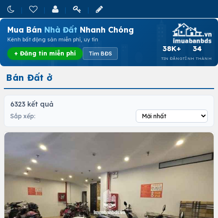
Mua Bán
Nhà Đất
Nhanh Chóng
Kênh bất động sản miễn phí, uy tín
38K+
34
+ Đăng tin miễn phí
Tìm BĐS
TIN ĐĂNG
TỈNH THÀNH
Bán Đất ở
6323 kết quả
Sắp xếp: