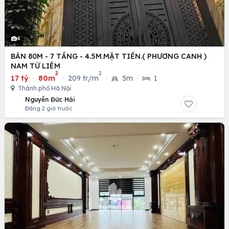
4
BÁN 80M - 7 TẦNG - 4.5M.MẶT TIỀN.( PHƯƠNG CANH )
NAM TỪ LIÊM
2
2
17 tỷ
·
80m
·
209 tr/m
·
5m
·
1
Thành phố Hà Nội
Nguyễn Đức Hải
Đăng 2 giờ trước