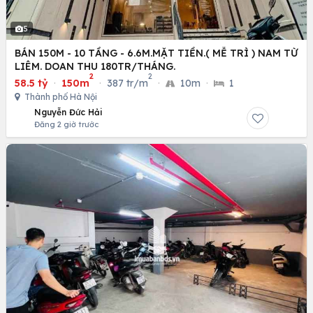
5
BÁN 150M - 10 TẦNG - 6.6M.MẶT TIỀN.( MỄ TRÌ ) NAM TỪ
LIÊM. DOAN THU 180TR/THÁNG.
2
2
58.5 tỷ
·
150m
·
387 tr/m
·
10m
·
1
Thành phố Hà Nội
Nguyễn Đức Hải
Đăng 2 giờ trước