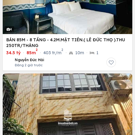
4
BÁN 85M - 8 TẦNG - 4.2M.MẶT TIỀN.( LÊ ĐỨC THỌ ).THU
250TR/THÁNG
2
2
34.5 tỷ
·
85m
·
403 tr/m
·
10m
·
1
Nguyễn Đức Hải
Đăng 2 giờ trước