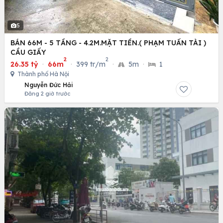
5
BÁN 66M - 5 TẦNG - 4.2M.MẶT TIỀN.( PHẠM TUẤN TÀI )
CẦU GIẤY
2
2
26.35 tỷ
·
66m
·
399 tr/m
·
5m
·
1
Thành phố Hà Nội
Nguyễn Đức Hải
Đăng 2 giờ trước