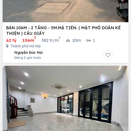
BÁN 106M - 2 TẦNG - 5M.MẶ TIỀN. ( MẶT PHỐ DOÃN KẾ
THIỆN ) CẦU GIẤY
2
2
62 tỷ
·
106m
·
582 tr/m
·
20m
·
1
Thành phố Hà Nội
Nguyễn Đức Hải
Đăng 2 giờ trước