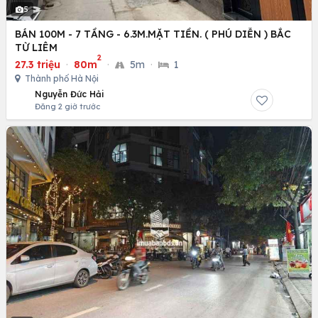
5
BÁN 100M - 7 TẦNG - 6.3M.MẶT TIỀN. ( PHÚ DIỄN ) BẮC
TỪ LIÊM
2
27.3 triệu
·
80m
·
5m
·
1
Thành phố Hà Nội
Nguyễn Đức Hải
Đăng 2 giờ trước