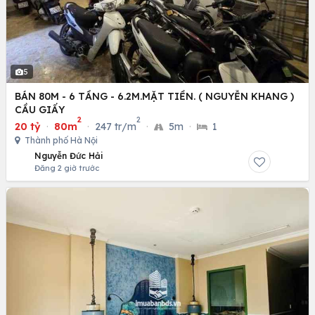
5
BÁN 80M - 6 TẦNG - 6.2M.MẶT TIỀN. ( NGUYỄN KHANG )
CẦU GIẤY
2
2
20 tỷ
·
80m
·
247 tr/m
·
5m
·
1
Thành phố Hà Nội
Nguyễn Đức Hải
Đăng 2 giờ trước