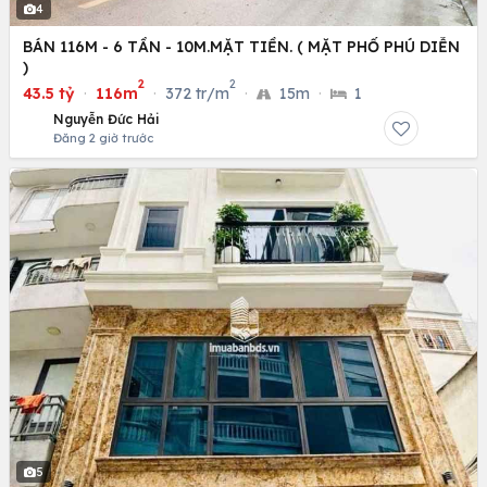
4
BÁN 116M - 6 TẦN - 10M.MẶT TIỀN. ( MẶT PHỐ PHÚ DIỄN
)
2
2
43.5 tỷ
·
116m
·
372 tr/m
·
15m
·
1
Nguyễn Đức Hải
Đăng 2 giờ trước
5