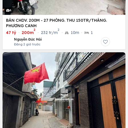
4
BÁN CHDV. 200M - 27 PHÒNG. THU 150TR/THÁNG.
PHƯƠNG CANH
2
2
47 tỷ
·
200m
·
232 tr/m
·
10m
·
1
Nguyễn Đức Hải
Đăng 2 giờ trước