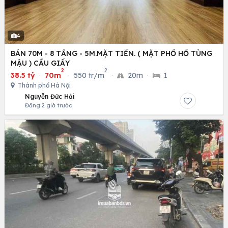
4
BÁN 70M - 8 TẦNG - 5M.MẶT TIỀN. ( MẶT PHỐ HỒ TÙNG
MẬU ) CẦU GIẤY
2
2
38.5 tỷ
·
70m
·
550 tr/m
·
20m
·
1
Thành phố Hà Nội
Nguyễn Đức Hải
Đăng 2 giờ trước