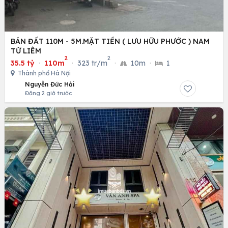
BÁN ĐẤT 110M - 5M.MẶT TIỀN ( LƯU HỮU PHƯỚC ) NAM
TỪ LIÊM
2
2
35.5 tỷ
·
110m
·
323 tr/m
·
10m
·
1
Thành phố Hà Nội
Nguyễn Đức Hải
Đăng 2 giờ trước