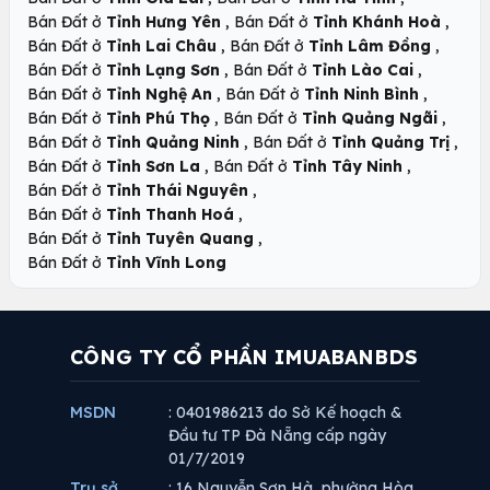
,
,
Bán Đất ở
Tỉnh Hưng Yên
Bán Đất ở
Tỉnh Khánh Hoà
,
,
Bán Đất ở
Tỉnh Lai Châu
Bán Đất ở
Tỉnh Lâm Đồng
,
,
Bán Đất ở
Tỉnh Lạng Sơn
Bán Đất ở
Tỉnh Lào Cai
,
,
Bán Đất ở
Tỉnh Nghệ An
Bán Đất ở
Tỉnh Ninh Bình
,
,
Bán Đất ở
Tỉnh Phú Thọ
Bán Đất ở
Tỉnh Quảng Ngãi
,
,
Bán Đất ở
Tỉnh Quảng Ninh
Bán Đất ở
Tỉnh Quảng Trị
,
,
Bán Đất ở
Tỉnh Sơn La
Bán Đất ở
Tỉnh Tây Ninh
,
Bán Đất ở
Tỉnh Thái Nguyên
,
Bán Đất ở
Tỉnh Thanh Hoá
,
Bán Đất ở
Tỉnh Tuyên Quang
Bán Đất ở
Tỉnh Vĩnh Long
CÔNG TY CỔ PHẦN IMUABANBDS
MSDN
: 0401986213 do Sở Kế hoạch &
Đầu tư TP Đà Nẵng cấp ngày
01/7/2019
Trụ sở
: 16 Nguyễn Sơn Hà, phường Hòa