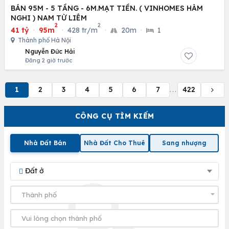
BÁN 95M - 5 TẦNG - 6M.MẠT TIỀN. ( VINHOMES HÀM
NGHI ) NAM TỪ LIÊM
2
2
41 tỷ
·
95m
·
428 tr/m
·
20m
·
1
Thành phố Hà Nội
Nguyễn Đức Hải
Đăng 2 giờ trước
1
2
3
4
5
6
7
422
...
CÔNG CỤ TÌM KIẾM
Nhà Đất Bán
Nhà Đất Cho Thuê
Sang nhượng
Đất ở