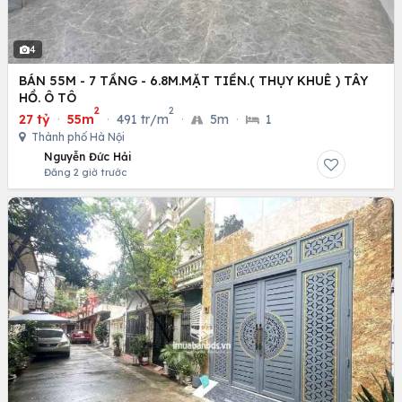
4
BÁN 55M - 7 TẦNG - 6.8M.MẶT TIỀN.( THỤY KHUÊ ) TÂY
HỒ. Ô TÔ
2
2
27 tỷ
·
55m
·
491 tr/m
·
5m
·
1
Thành phố Hà Nội
Nguyễn Đức Hải
Đăng 2 giờ trước