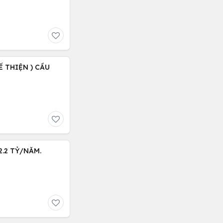
Ế THIỆN ) CẦU
.2 TỶ/NĂM.