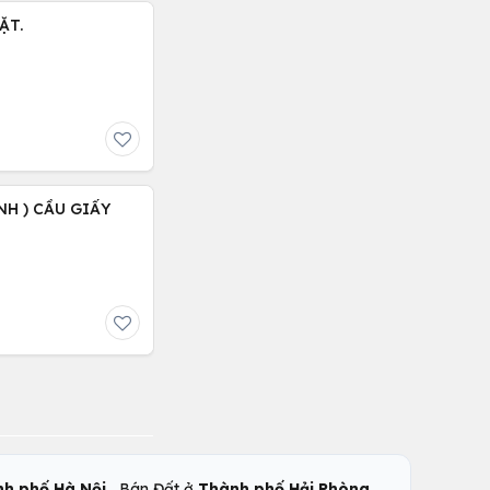
ẶT.
NH ) CẦU GIẤY
,
,
h phố Hà Nội
Bán Đất ở
Thành phố Hải Phòng