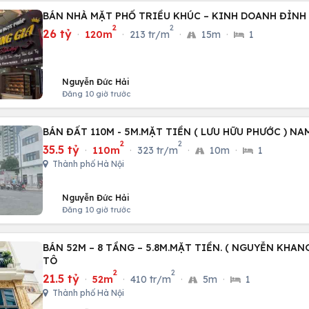
BÁN NHÀ MẶT PHỐ TRIỀU KHÚC – KINH DOANH ĐỈNH
2
2
26 tỷ
·
120m
·
213 tr/m
·
15m
·
1
Nguyễn Đức Hải
Đăng 10 giờ trước
BÁN ĐẤT 110M - 5M.MẶT TIỀN ( LƯU HỮU PHƯỚC ) NA
2
2
35.5 tỷ
·
110m
·
323 tr/m
·
10m
·
1
Thành phố Hà Nội
Nguyễn Đức Hải
Đăng 10 giờ trước
BÁN 52M – 8 TẦNG – 5.8M.MẶT TIỀN. ( NGUYỄN KHANG
TÔ
2
2
21.5 tỷ
·
52m
·
410 tr/m
·
5m
·
1
Thành phố Hà Nội