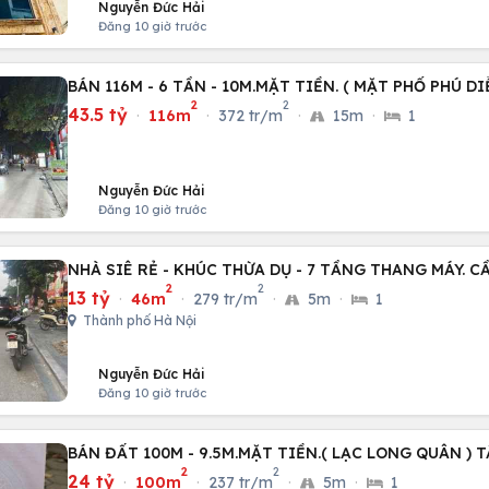
Nguyễn Đức Hải
Đăng 10 giờ trước
BÁN 116M - 6 TẦN - 10M.MẶT TIỀN. ( MẶT PHỐ PHÚ DI
2
2
43.5 tỷ
·
116m
·
372 tr/m
·
15m
·
1
Nguyễn Đức Hải
Đăng 10 giờ trước
NHÀ SIÊ RẺ - KHÚC THỪA DỤ - 7 TẦNG THANG MÁY. C
2
2
13 tỷ
·
46m
·
279 tr/m
·
5m
·
1
Thành phố Hà Nội
Nguyễn Đức Hải
Đăng 10 giờ trước
BÁN ĐẤT 100M - 9.5M.MẶT TIỀN.( LẠC LONG QUÂN ) T
2
2
24 tỷ
·
100m
·
237 tr/m
·
5m
·
1