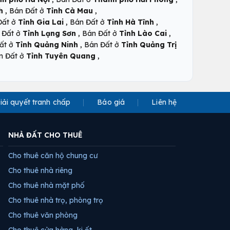
,
,
h
Bán Đất ở
Tỉnh Cà Mau
,
,
Đất ở
Tỉnh Gia Lai
Bán Đất ở
Tỉnh Hà Tĩnh
,
,
 Đất ở
Tỉnh Lạng Sơn
Bán Đất ở
Tỉnh Lào Cai
,
ất ở
Tỉnh Quảng Ninh
Bán Đất ở
Tỉnh Quảng Trị
,
n Đất ở
Tỉnh Tuyên Quang
iải quyết tranh chấp
Báo giá
Liên hệ
NHÀ ĐẤT CHO THUÊ
Cho thuê căn hộ chung cư
Cho thuê nhà riêng
Cho thuê nhà mặt phố
Cho thuê nhà trọ, phòng trọ
Cho thuê văn phòng