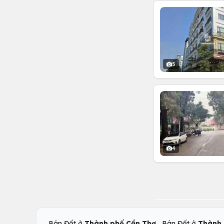
5
4
,
Bán Đất ở
Thành phố Cần Thơ
Bán Đất ở
Thành 