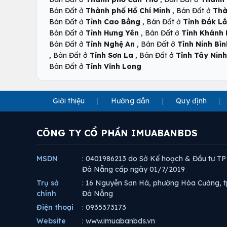
,
Bán Đất ở
Thành phố Hồ Chí Minh
Bán Đất ở
Thà
,
Bán Đất ở
Tỉnh Cao Bằng
Bán Đất ở
Tỉnh Đắk L
,
Bán Đất ở
Tỉnh Hưng Yên
Bán Đất ở
Tỉnh Khánh
,
Bán Đất ở
Tỉnh Nghệ An
Bán Đất ở
Tỉnh Ninh Bìn
,
,
Bán Đất ở
Tỉnh Sơn La
Bán Đất ở
Tỉnh Tây Ninh
Bán Đất ở
Tỉnh Vĩnh Long
Giới thiệu
Hướng dẫn
Quy định
CÔNG TY CỔ PHẦN IMUABANBDS
MSDN
: 0401986213 do Sở Kế hoạch & Đầu tư TP
Đà Nẵng cấp ngày 01/7/2019
Trụ sở
: 16 Nguyễn Sơn Hà, phường Hòa Cường, t
chính
Đà Nẵng
Điện thoại
: 0935373173
Website
: www.imuabanbds.vn