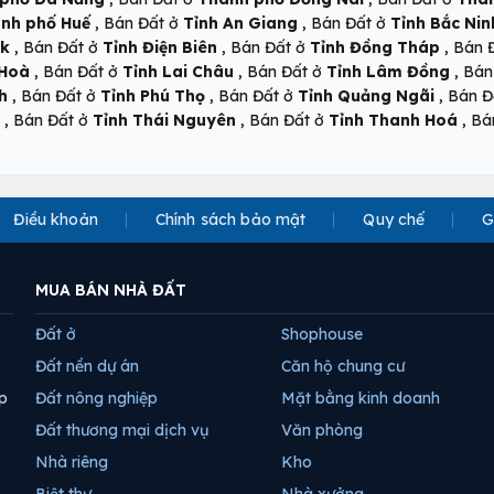
,
,
nh phố Huế
Bán Đất ở
Tỉnh An Giang
Bán Đất ở
Tỉnh Bắc Nin
,
,
,
ắk
Bán Đất ở
Tỉnh Điện Biên
Bán Đất ở
Tỉnh Đồng Tháp
Bán 
,
,
,
 Hoà
Bán Đất ở
Tỉnh Lai Châu
Bán Đất ở
Tỉnh Lâm Đồng
Bán
,
,
,
h
Bán Đất ở
Tỉnh Phú Thọ
Bán Đất ở
Tỉnh Quảng Ngãi
Bán Đ
,
,
,
Bán Đất ở
Tỉnh Thái Nguyên
Bán Đất ở
Tỉnh Thanh Hoá
Bá
Điều khoản
Chính sách bảo mật
Quy chế
G
MUA BÁN NHÀ ĐẤT
Đất ở
Shophouse
Đất nền dự án
Căn hộ chung cư
p
Đất nông nghiệp
Mặt bằng kinh doanh
Đất thương mại dịch vụ
Văn phòng
Nhà riêng
Kho