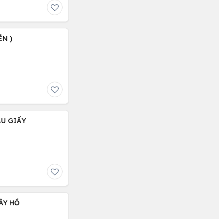
ỄN )
ẦU GIẤY
ÂY HỒ