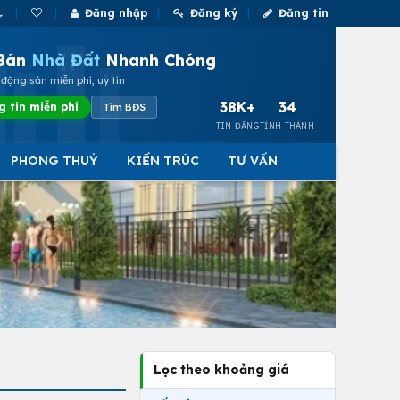
Đăng nhập
Đăng ký
Đăng tin
Bán
Nhà Đất
Nhanh Chóng
động sản miễn phí, uy tín
38K+
34
g tin miễn phí
Tìm BĐS
TIN ĐĂNG
TỈNH THÀNH
PHONG THUỶ
KIẾN TRÚC
TƯ VẤN
Lọc theo khoảng giá