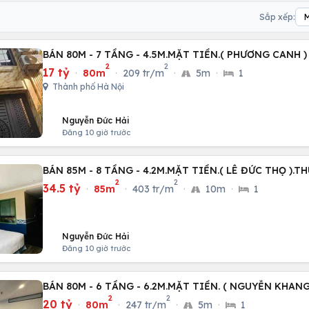
Sắp xếp:
BÁN 80M - 7 TẦNG - 4.5M.MẶT TIỀN.( PHƯƠNG CANH 
2
2
17 tỷ
·
80m
·
209 tr/m
·
5m
·
1
Thành phố Hà Nội
Nguyễn Đức Hải
Đăng 10 giờ trước
BÁN 85M - 8 TẦNG - 4.2M.MẶT TIỀN.( LÊ ĐỨC THỌ ).
2
2
34.5 tỷ
·
85m
·
403 tr/m
·
10m
·
1
Nguyễn Đức Hải
Đăng 10 giờ trước
BÁN 80M - 6 TẦNG - 6.2M.MẶT TIỀN. ( NGUYỄN KHANG
2
2
20 tỷ
·
80m
·
247 tr/m
·
5m
·
1