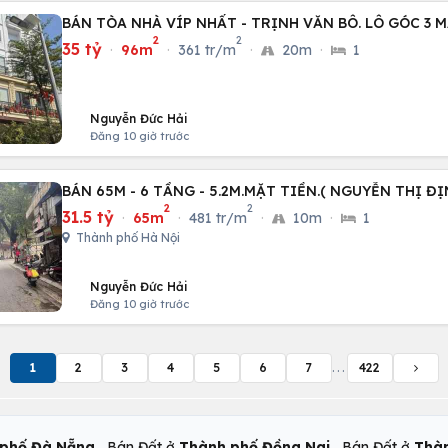
BÁN TÒA NHÀ VÍP NHẤT - TRỊNH VĂN BÔ. LÔ GÓC 3 M
2
2
35 tỷ
·
96m
·
361 tr/m
·
20m
·
1
Nguyễn Đức Hải
Đăng 10 giờ trước
BÁN 65M - 6 TẦNG - 5.2M.MẶT TIỀN.( NGUYỄN THỊ ĐỊ
2
2
31.5 tỷ
·
65m
·
481 tr/m
·
10m
·
1
Thành phố Hà Nội
Nguyễn Đức Hải
Đăng 10 giờ trước
1
2
3
4
5
6
7
...
422
,
,
phố Đà Nẵng
Bán Đất ở
Thành phố Đồng Nai
Bán Đất ở
Thàn