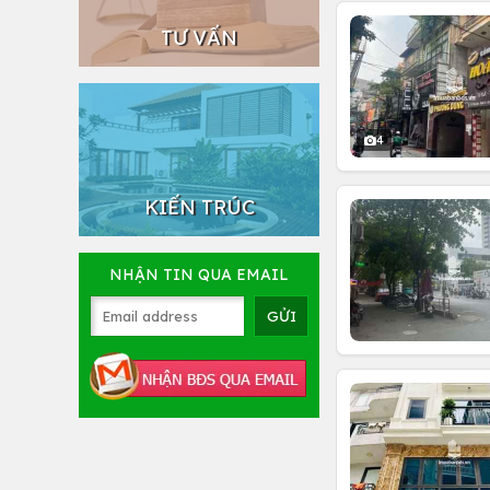
TƯ VẤN
4
KIẾN TRÚC
NHẬN TIN QUA EMAIL