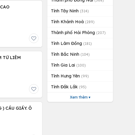
Thành phố Đồng Nai
(368)
 CAO
Tỉnh Tây Ninh
(314)
Tỉnh Khánh Hoà
(289)
Thành phố Hải Phòng
(207)
Tỉnh Lâm Đồng
(181)
Tỉnh Bắc Ninh
(104)
M TỪ LIÊM
Tỉnh Gia Lai
(100)
Tỉnh Hưng Yên
(99)
Tỉnh Đắk Lắk
(95)
Xem thêm ▾
 ) CẦU GIẤY. Ô