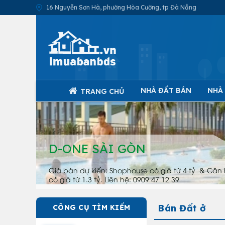
16 Nguyễn Sơn Hà, phường Hòa Cường, tp Đà Nẵng
NHÀ ĐẤT BÁN
NHÀ
TRANG CHỦ
D-ONE SÀI GÒN
Giá bán dự kiến: Shophouse có giá từ 4 tỷ & Căn 
có giá từ 1.3 tỷ. Liên hệ: 0909 47 12 39
Bán Đất ở
CÔNG CỤ TÌM KIẾM