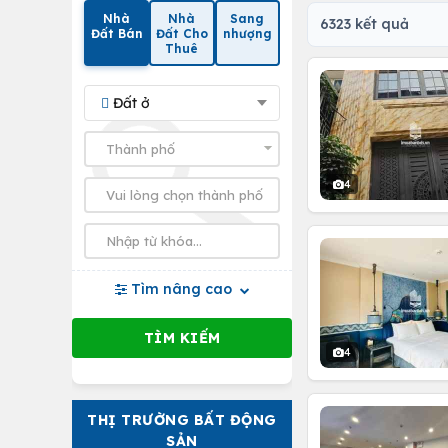
Nhà
Nhà
Sang
6323 kết quả
Đất Bán
Đất Cho
nhượng
Thuê
Đất ở
4
Tìm nâng cao
4
THỊ TRƯỜNG BẤT ĐỘNG
SẢN