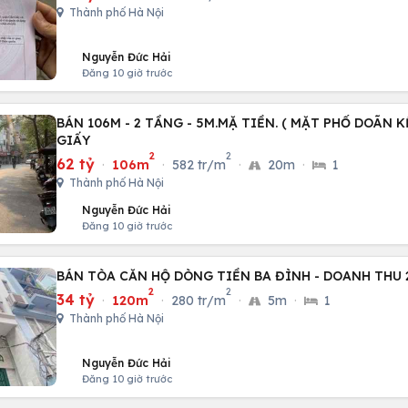
Thành phố Hà Nội
Nguyễn Đức Hải
Đăng 10 giờ trước
BÁN 106M - 2 TẦNG - 5M.MẶ TIỀN. ( MẶT PHỐ DOÃN K
GIẤY
2
2
62 tỷ
·
106m
·
582 tr/m
·
20m
·
1
Thành phố Hà Nội
Nguyễn Đức Hải
Đăng 10 giờ trước
BÁN TÒA CĂN HỘ DÒNG TIỀN BA ĐÌNH - DOANH THU 2
2
2
34 tỷ
·
120m
·
280 tr/m
·
5m
·
1
Thành phố Hà Nội
Nguyễn Đức Hải
Đăng 10 giờ trước