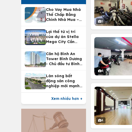
Cho Vay Mua Nhà
Thế Chấp Bằng
Chính Nhà Mua –
5
Lợi Ích Vay Mua
Nhà Tại
Lợi thế từ vị trí
Vietcombank
của dự án Stella
Mega City Cần
Thơ
Căn hộ Bình An
Tower Bình Dương
- Chủ đầu tư Bình
An Land
4
Làn sóng bất
động sản công
nghiệp mới mạnh
nhất 25 năm
Xem nhiều hơn +
4