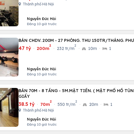
Thành phố Hà Nội
Nguyễn Đức Hải
Đăng 10 giờ trước
BÁN CHDV. 200M - 27 PHÒNG. THU 150TR/THÁNG. P
2
2
47 tỷ
·
200m
·
232 tr/m
·
10m
·
1
Nguyễn Đức Hải
Đăng 10 giờ trước
BÁN 70M - 8 TẦNG - 5M.MẶT TIỀN. ( MẶT PHỐ HỒ TÙ
GIẤY
2
2
38.5 tỷ
·
70m
·
550 tr/m
·
20m
·
1
Thành phố Hà Nội
Nguyễn Đức Hải
Đăng 10 giờ trước