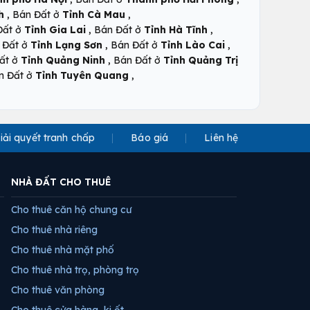
,
,
h
Bán Đất ở
Tỉnh Cà Mau
,
,
Đất ở
Tỉnh Gia Lai
Bán Đất ở
Tỉnh Hà Tĩnh
,
,
 Đất ở
Tỉnh Lạng Sơn
Bán Đất ở
Tỉnh Lào Cai
,
ất ở
Tỉnh Quảng Ninh
Bán Đất ở
Tỉnh Quảng Trị
,
n Đất ở
Tỉnh Tuyên Quang
iải quyết tranh chấp
Báo giá
Liên hệ
NHÀ ĐẤT CHO THUÊ
Cho thuê căn hộ chung cư
Cho thuê nhà riêng
Cho thuê nhà mặt phố
Cho thuê nhà trọ, phòng trọ
Cho thuê văn phòng