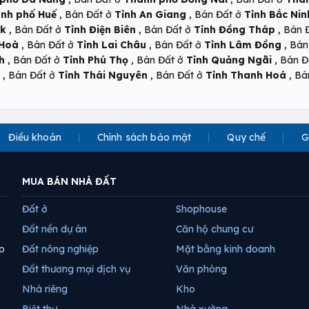
,
,
nh phố Huế
Bán Đất ở
Tỉnh An Giang
Bán Đất ở
Tỉnh Bắc Nin
,
,
,
ắk
Bán Đất ở
Tỉnh Điện Biên
Bán Đất ở
Tỉnh Đồng Tháp
Bán 
,
,
,
 Hoà
Bán Đất ở
Tỉnh Lai Châu
Bán Đất ở
Tỉnh Lâm Đồng
Bán
,
,
,
h
Bán Đất ở
Tỉnh Phú Thọ
Bán Đất ở
Tỉnh Quảng Ngãi
Bán Đ
,
,
,
Bán Đất ở
Tỉnh Thái Nguyên
Bán Đất ở
Tỉnh Thanh Hoá
Bá
Điều khoản
Chính sách bảo mật
Quy chế
G
MUA BÁN NHÀ ĐẤT
Đất ở
Shophouse
Đất nền dự án
Căn hộ chung cư
p
Đất nông nghiệp
Mặt bằng kinh doanh
Đất thương mại dịch vụ
Văn phòng
Nhà riêng
Kho