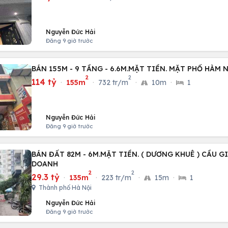
Nguyễn Đức Hải
Đăng 9 giờ trước
BÁN 155M - 9 TẦNG - 6.6M.MẶT TIỀN. MẶT PHỐ HÀM 
2
2
114 tỷ
·
155m
·
732 tr/m
·
10m
·
1
Nguyễn Đức Hải
Đăng 9 giờ trước
BÁN ĐẤT 82M - 6M.MẶT TIỀN. ( DƯƠNG KHUÊ ) CẦU GI
DOANH
2
2
29.3 tỷ
·
135m
·
223 tr/m
·
15m
·
1
Thành phố Hà Nội
Nguyễn Đức Hải
Đăng 9 giờ trước