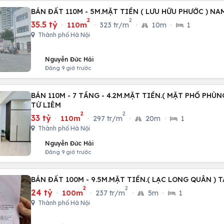
BÁN ĐẤT 110M - 5M.MẶT TIỀN ( LƯU HỮU PHƯỚC ) NA
2
2
35.5 tỷ
·
110m
·
323 tr/m
·
10m
·
1
Thành phố Hà Nội
Nguyễn Đức Hải
Đăng 9 giờ trước
BÁN 110M - 7 TẦNG - 4.2M.MẶT TIỀN.( MẶT PHỐ PHÙ
TỪ LIÊM
2
2
33 tỷ
·
110m
·
297 tr/m
·
20m
·
1
Thành phố Hà Nội
Nguyễn Đức Hải
Đăng 9 giờ trước
BÁN ĐẤT 100M - 9.5M.MẶT TIỀN.( LẠC LONG QUÂN ) T
2
2
24 tỷ
·
100m
·
237 tr/m
·
5m
·
1
Thành phố Hà Nội