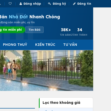
Đăng nhập
Đăng ký
Đăng tin
Bán
Nhà Đất
Nhanh Chóng
động sản miễn phí, uy tín
38K+
34
g tin miễn phí
Tìm BĐS
TIN ĐĂNG
TỈNH THÀNH
PHONG THUỶ
KIẾN TRÚC
TƯ VẤN
Lọc theo khoảng giá