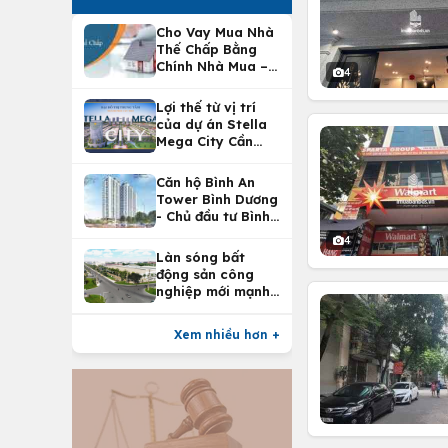
Cho Vay Mua Nhà
Thế Chấp Bằng
Chính Nhà Mua –
4
Lợi Ích Vay Mua
Nhà Tại
Lợi thế từ vị trí
Vietcombank
của dự án Stella
Mega City Cần
Thơ
Căn hộ Bình An
Tower Bình Dương
- Chủ đầu tư Bình
An Land
4
Làn sóng bất
động sản công
nghiệp mới mạnh
nhất 25 năm
Xem nhiều hơn +