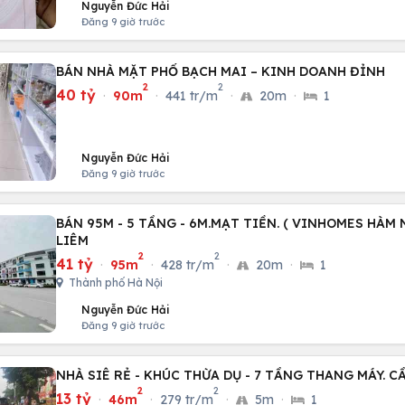
Nguyễn Đức Hải
Đăng 9 giờ trước
BÁN NHÀ MẶT PHỐ BẠCH MAI – KINH DOANH ĐỈNH
2
2
40 tỷ
·
90m
·
441 tr/m
·
20m
·
1
Nguyễn Đức Hải
Đăng 9 giờ trước
BÁN 95M - 5 TẦNG - 6M.MẠT TIỀN. ( VINHOMES HÀM 
LIÊM
2
2
41 tỷ
·
95m
·
428 tr/m
·
20m
·
1
Thành phố Hà Nội
Nguyễn Đức Hải
Đăng 9 giờ trước
NHÀ SIÊ RẺ - KHÚC THỪA DỤ - 7 TẦNG THANG MÁY. C
2
2
13 tỷ
·
46m
·
279 tr/m
·
5m
·
1