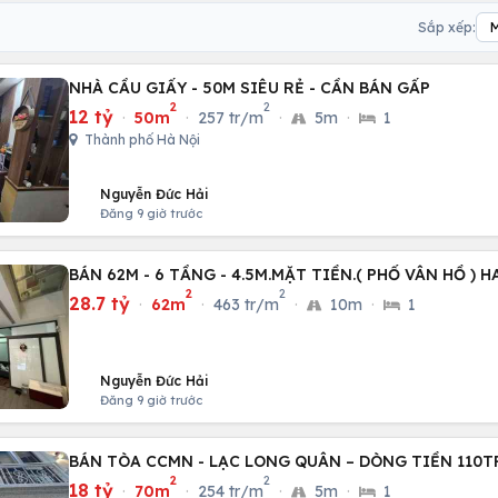
Sắp xếp:
NHÀ CẦU GIẤY - 50M SIÊU RẺ - CẦN BÁN GẤP
2
2
12 tỷ
·
50m
·
257 tr/m
·
5m
·
1
Thành phố Hà Nội
Nguyễn Đức Hải
Đăng 9 giờ trước
BÁN 62M - 6 TẦNG - 4.5M.MẶT TIỀN.( PHỐ VÂN HỒ ) 
2
2
28.7 tỷ
·
62m
·
463 tr/m
·
10m
·
1
Nguyễn Đức Hải
Đăng 9 giờ trước
BÁN TÒA CCMN - LẠC LONG QUÂN – DÒNG TIỀN 110
2
2
18 tỷ
·
70m
·
254 tr/m
·
5m
·
1