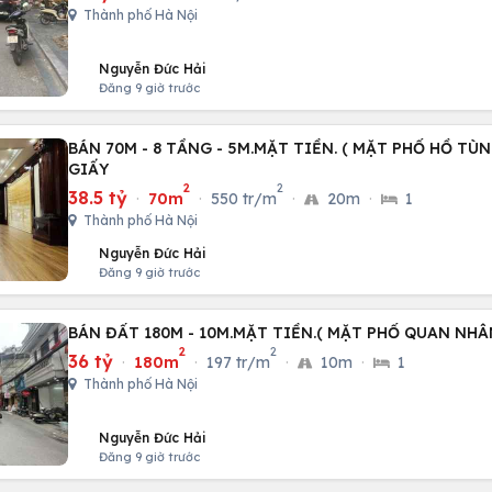
Thành phố Hà Nội
Nguyễn Đức Hải
Đăng 9 giờ trước
BÁN 70M - 8 TẦNG - 5M.MẶT TIỀN. ( MẶT PHỐ HỒ TÙ
GIẤY
2
2
38.5 tỷ
·
70m
·
550 tr/m
·
20m
·
1
Thành phố Hà Nội
Nguyễn Đức Hải
Đăng 9 giờ trước
BÁN ĐẤT 180M - 10M.MẶT TIỀN.( MẶT PHỐ QUAN NHÂ
2
2
36 tỷ
·
180m
·
197 tr/m
·
10m
·
1
Thành phố Hà Nội
Nguyễn Đức Hải
Đăng 9 giờ trước