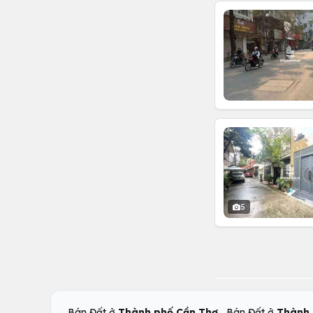
5
,
Bán Đất ở
Thành phố Cần Thơ
Bán Đất ở
Thành 