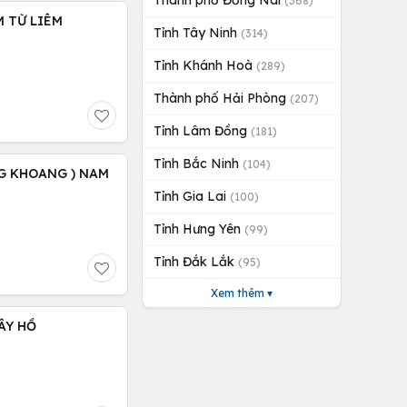
Thành phố Đồng Nai
(368)
M TỪ LIÊM
Tỉnh Tây Ninh
(314)
Tỉnh Khánh Hoà
(289)
Thành phố Hải Phòng
(207)
Tỉnh Lâm Đồng
(181)
Tỉnh Bắc Ninh
(104)
NG KHOANG ) NAM
Tỉnh Gia Lai
(100)
Tỉnh Hưng Yên
(99)
Tỉnh Đắk Lắk
(95)
Xem thêm ▾
ÂY HỒ