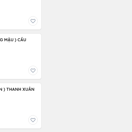
NG MẬU ) CẦU
N ) THANH XUÂN