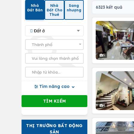
Nhà
Nhà
Sang
6323 kết quả
Đất Bán
Đất Cho
nhượng
Thuê
Đất ở
5
Tìm nâng cao
4
THỊ TRƯỜNG BẤT ĐỘNG
SẢN