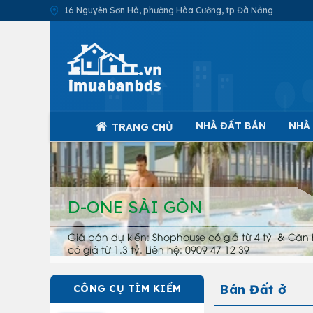
16 Nguyễn Sơn Hà, phường Hòa Cường, tp Đà Nẵng
NHÀ ĐẤT BÁN
NHÀ
TRANG CHỦ
D-ONE SÀI GÒN
Giá bán dự kiến: Shophouse có giá từ 4 tỷ & Căn 
có giá từ 1.3 tỷ. Liên hệ: 0909 47 12 39
Bán Đất ở
CÔNG CỤ TÌM KIẾM