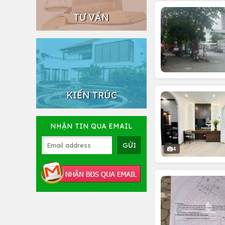
TƯ VẤN
KIẾN TRÚC
NHẬN TIN QUA EMAIL
4