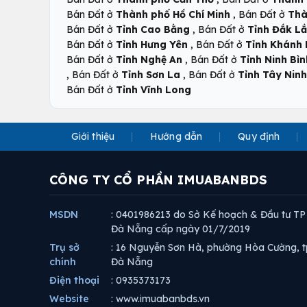
,
Bán Đất ở
Thành phố Hồ Chí Minh
Bán Đất ở
Thà
,
Bán Đất ở
Tỉnh Cao Bằng
Bán Đất ở
Tỉnh Đắk L
,
Bán Đất ở
Tỉnh Hưng Yên
Bán Đất ở
Tỉnh Khánh
,
Bán Đất ở
Tỉnh Nghệ An
Bán Đất ở
Tỉnh Ninh Bìn
,
,
Bán Đất ở
Tỉnh Sơn La
Bán Đất ở
Tỉnh Tây Ninh
Bán Đất ở
Tỉnh Vĩnh Long
Giới thiệu
Hướng dẫn
Quy định
CÔNG TY CỔ PHẦN IMUABANBDS
MSDN
: 0401986213 do Sở Kế hoạch & Đầu tư TP
Đà Nẵng cấp ngày 01/7/2019
Trụ sở
: 16 Nguyễn Sơn Hà, phường Hòa Cường, t
chính
Đà Nẵng
Điện thoại
: 0935373173
Website
: www.imuabanbds.vn