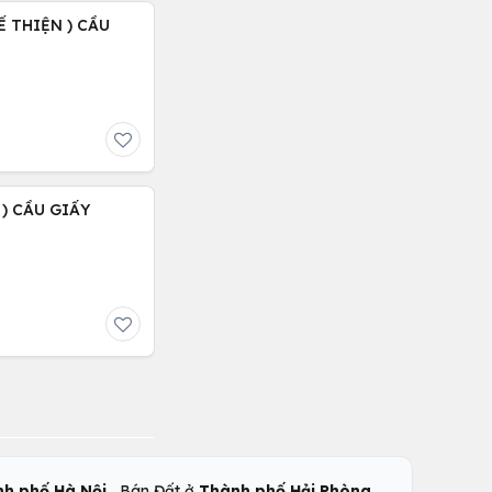
Ế THIỆN ) CẦU
 ) CẦU GIẤY
,
,
h phố Hà Nội
Bán Đất ở
Thành phố Hải Phòng