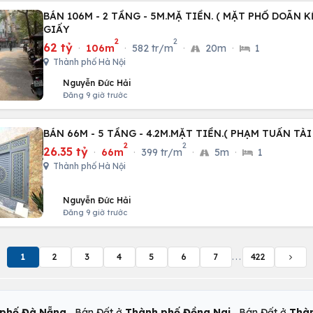
BÁN 106M - 2 TẦNG - 5M.MẶ TIỀN. ( MẶT PHỐ DOÃN K
GIẤY
2
2
62 tỷ
·
106m
·
582 tr/m
·
20m
·
1
Thành phố Hà Nội
Nguyễn Đức Hải
Đăng 9 giờ trước
BÁN 66M - 5 TẦNG - 4.2M.MẶT TIỀN.( PHẠM TUẤN TÀI
2
2
26.35 tỷ
·
66m
·
399 tr/m
·
5m
·
1
Thành phố Hà Nội
Nguyễn Đức Hải
Đăng 9 giờ trước
1
2
3
4
5
6
7
...
422
,
,
phố Đà Nẵng
Bán Đất ở
Thành phố Đồng Nai
Bán Đất ở
Thàn