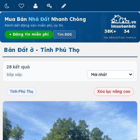
Mua Bán
Nhà Đất
Nhanh Chóng
Kênh bất động sản miễn phí, uy tín
38K+
34
+ Đăng tin miễn phí
Tìm BĐS
TIN ĐĂNG
TỈNH THÀNH
Bán Đất ở - Tỉnh Phú Thọ
28 kết quả
Sắp xếp:
Tỉnh Phú Thọ
Xóa lọc nâng cao