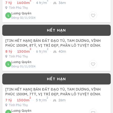
2
2
7 tỷ
·
1600m
·
4 tr/m
·
36m
Tỉnh Phú Thọ
Lương Quyên
L
Đăng 02/11/2024
[TIN HẾT HẠN] BÁN ĐẤT ĐẠO TÚ, TAM DƯƠNG, VĨNH
PHÚC 1300M, 8TỶ, VỊ TRÍ ĐẸP, PHÂN LÔ TUYỆT ĐỈNH.
2
2
8 tỷ
·
1300m
·
6 tr/m
·
40m
Tỉnh Phú Thọ
Lương Quyên
L
Đăng 01/11/2024
[TIN HẾT HẠN] BÁN ĐẤT ĐẠO TÚ, TAM DƯƠNG, VĨNH
PHÚC 1300M, 7TỶ, VỊ TRÍ ĐẸP, PHÂN LÔ TUYỆT ĐỈNH.
2
2
7 tỷ
·
1300m
·
5 tr/m
·
26m
Tỉnh Phú Thọ
Lương Quyên
L