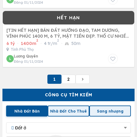
Đăng 01/11/2024
[TIN HẾT HẠN] BÁN ĐẤT HƯỚNG ĐẠO, TAM DƯƠNG,
VĨNH PHÚC 1400 M, 6 TỶ, MẶT TIỀN ĐẸP. THỔ CƯ NHIỀU,
2
2
PHÂN LÔ TUYỆT
6 tỷ
·
1400m
·
4 tr/m
·
50m
Tỉnh Phú Thọ
Lương Quyên
L
Đăng 01/11/2024
1
2
CÔNG CỤ TÌM KIẾM
Nhà Đất Bán
Nhà Đất Cho Thuê
Sang nhượng
Đất ở