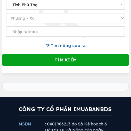
Tìm nâng cao
CÔNG TY CỔ PHẦN IMUABANBDS
MSDN
: 0401986213 do Sở Kế hoạch &
Đầu tư TP Đà Nẵng cấp ngày