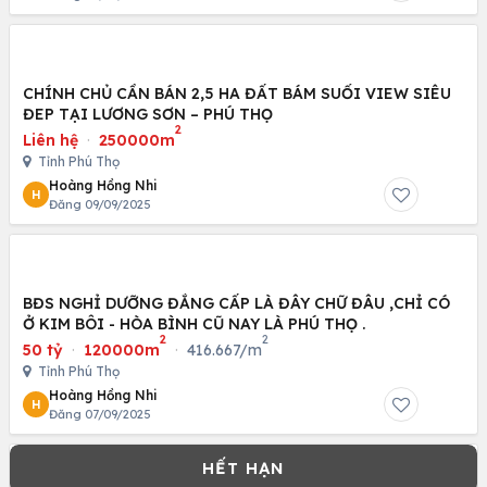
CHÍNH CHỦ CẦN BÁN 2,5 HA ĐẤT BÁM SUỐI VIEW SIÊU
ĐEP TẠI LƯƠNG SƠN – PHÚ THỌ
2
Liên hệ
·
250000m
Tỉnh Phú Thọ
Hoàng Hồng Nhi
H
Đăng 09/09/2025
BĐS NGHỈ DƯỠNG ĐẲNG CẤP LÀ ĐÂY CHỮ ĐÂU ,CHỈ CÓ
Ở KIM BÔI - HÒA BÌNH CŨ NAY LÀ PHÚ THỌ .
2
2
50 tỷ
·
120000m
·
416.667/m
Tỉnh Phú Thọ
Hoàng Hồng Nhi
H
Đăng 07/09/2025