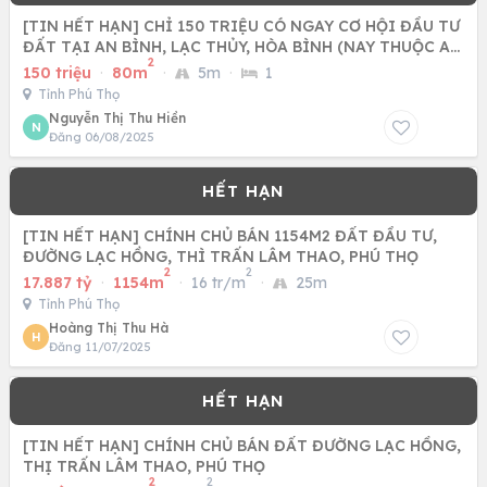
[TIN HẾT HẠN] CHỈ 150 TRIỆU CÓ NGAY CƠ HỘI ĐẦU TƯ
ĐẤT TẠI AN BÌNH, LẠC THỦY, HÒA BÌNH (NAY THUỘC AN
2
BÌNH -PHÚ THỌ)
150 triệu
·
80m
·
5m
·
1
Tỉnh Phú Thọ
Nguyễn Thị Thu Hiền
N
Đăng 06/08/2025
[TIN HẾT HẠN] CHÍNH CHỦ BÁN 1154M2 ĐẤT ĐẦU TƯ,
ĐƯỜNG LẠC HỒNG, THÌ TRẤN LÂM THAO, PHÚ THỌ
2
2
17.887 tỷ
·
1154m
·
16 tr/m
·
25m
Tỉnh Phú Thọ
Hoàng Thị Thu Hà
H
Đăng 11/07/2025
[TIN HẾT HẠN] CHÍNH CHỦ BÁN ĐẤT ĐƯỜNG LẠC HỒNG,
THỊ TRẤN LÂM THAO, PHÚ THỌ
2
2