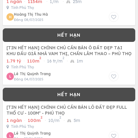
1 ngàn
·
1154m
·
1/m
·
25m
Tỉnh Phú Thọ
Hoàng Thị Thu Hà
H
Đăng 08/07/2025
[TIN HẾT HẠN] CHÍNH CHỦ CẦN BÁN Ô ĐẤT ĐẸP TẠI
KHU ĐẤU GIÁ NHÀ VAM THỊ, CHẤN LÂM THAO – PHÚ THỌ
2
2
1.79 tỷ
·
110m
·
16 tr/m
·
1m
Tỉnh Phú Thọ
Lê Thị Quỳnh Trang
L
Đăng 04/07/2025
[TIN HẾT HẠN] CHÍNH CHỦ CẦN BÁN LÔ ĐẤT ĐẸP FULL
THỔ CƯ - 100M² - PHÚ THỌ
2
2
1 ngàn
·
100m
·
10/m
·
5m
Tỉnh Phú Thọ
Lê Thị Quỳnh Trang
L