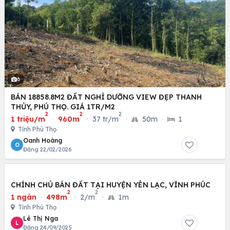
6
BÁN 18858.8M2 ĐẤT NGHỈ DƯỠNG VIEW ĐẸP THANH
THỦY, PHÚ THỌ. GIÁ 1TR/M2
2
2
2
1 triệu/m
·
960m
·
37 tr/m
·
50m
·
1
Tỉnh Phú Thọ
Oanh Hoàng
O
Đăng 22/02/2026
CHÍNH CHỦ BÁN ĐẤT TẠI HUYỆN YÊN LẠC, VĨNH PHÚC
2
2
1 ngàn
·
498m
·
2/m
·
1m
Tỉnh Phú Thọ
Lê Thị Nga
L
Đăng 24/09/2025