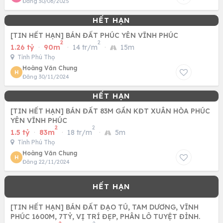
Đăng 30/06/2025
[TIN HẾT HẠN] BÁN ĐẤT PHÚC YÊN VĨNH PHÚC
2
2
1.26 tỷ
·
90m
·
14 tr/m
·
15m
Tỉnh Phú Thọ
Hoàng Văn Chung
H
Đăng 30/11/2024
[TIN HẾT HẠN] BÁN ĐẤT 83M GẦN KĐT XUÂN HÒA PHÚC
YÊN VĨNH PHÚC
2
2
1.5 tỷ
·
83m
·
18 tr/m
·
5m
Tỉnh Phú Thọ
Hoàng Văn Chung
H
Đăng 22/11/2024
[TIN HẾT HẠN] BÁN ĐẤT ĐẠO TÚ, TAM DƯƠNG, VĨNH
PHÚC 1600M, 7TỶ, VỊ TRÍ ĐẸP, PHÂN LÔ TUYỆT ĐỈNH.