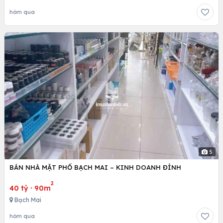
hôm qua
5
BÁN NHÀ MẶT PHỐ BẠCH MAI – KINH DOANH ĐỈNH
2
40 tỷ
·
90m
Bạch Mai
hôm qua