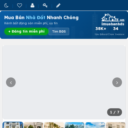
Mua Bán
Nhà Đất
Nhanh Chóng
Kênh bất động sản miễn phí, uy tín
38K+
34
+ Đăng tin miễn phí
Tìm BĐS
TIN ĐĂNG
TỈNH THÀNH
1
/ 7