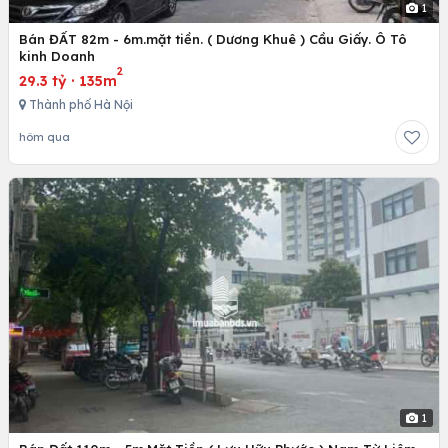
1
Bán ĐẤT 82m - 6m.mặt tiền. ( Dương Khuê ) Cầu Giấy. Ô Tô
kinh Doanh
2
29.3 tỷ
·
135m
Thành phố Hà Nội
hôm qua
1