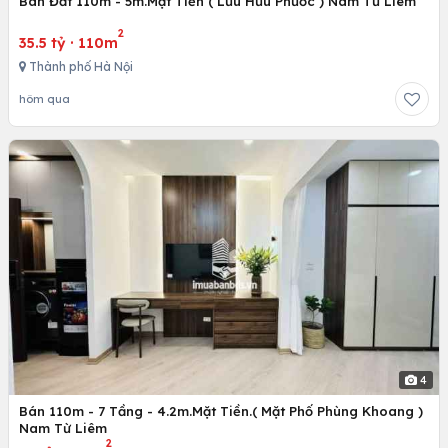
Bán Đất 110m - 5m.Mặt Tiền ( Lưu Hữu Phước ) Nam Từ Liêm
2
35.5 tỷ
·
110m
Thành phố Hà Nội
hôm qua
4
Bán 110m - 7 Tầng - 4.2m.Mặt Tiền.( Mặt Phố Phùng Khoang )
Nam Từ Liêm
2