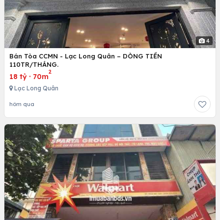
4
Bán Tòa CCMN - Lạc Long Quân – DÒNG TIỀN
110TR/THÁNG.
2
18 tỷ
·
70m
Lạc Long Quân
hôm qua