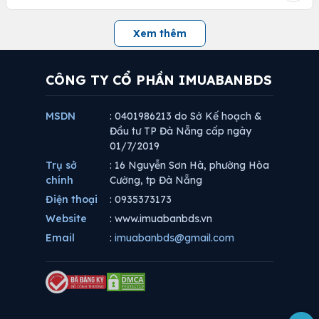
Xem thêm
CÔNG TY CỔ PHẦN IMUABANBDS
MSDN
: 0401986213 do Sở Kế hoạch &
Đầu tư TP Đà Nẵng cấp ngày
01/7/2019
Trụ sở
: 16 Nguyễn Sơn Hà, phường Hòa
chính
Cường, tp Đà Nẵng
Điện thoại
: 0935373173
Website
: www.imuabanbds.vn
Email
:
imuabanbds@gmail.com