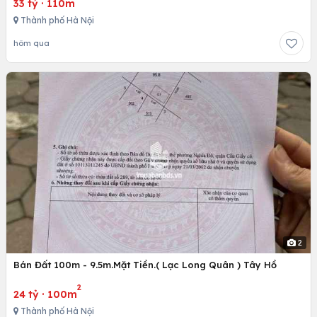
33 tỷ
·
110m
Thành phố Hà Nội
hôm qua
2
Bán Đất 100m - 9.5m.Mặt Tiền.( Lạc Long Quân ) Tây Hồ
2
24 tỷ
·
100m
Thành phố Hà Nội