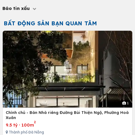
Báo tin xấu
BẤT ĐỘNG SẢN BẠN QUAN TÂM
1
Chính chủ - Bán Nhà riêng Đường Bùi Thiện Ngộ, Phường Hoà
Xuân
2
9.5 tỷ
·
100m
Thành phố Đà Nẵng