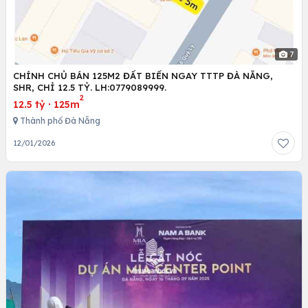
7
CHÍNH CHỦ BÁN 125M2 ĐẤT BIỂN NGAY TTTP ĐÀ NẴNG,
SHR, CHỈ 12.5 TỶ. LH:0779089999.
2
12.5 tỷ
·
125m
Thành phố Đà Nẵng
12/01/2026