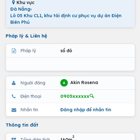
Khu vực
Đà Nẵng
›
Lô 05 Khu CL1, khu tái định cư phục vụ dự án Điện
Biên Phủ
Pháp lý & Liên hệ
Pháp lý
sổ đỏ
Akin Rosena
Người đăng
A
0905xxxxxx🔍
Điện thoại
Nhắn tin
Đăng nhập để nhắn tin
Thông tin đất
2
Tổng diện tích
160m