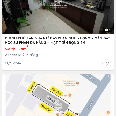
5
CHÍNH CHỦ BÁN NHÀ KIỆT 65 PHẠM NHƯ XƯƠNG – GẦN ĐẠI
HỌC SƯ PHẠM ĐÀ NẴNG – MẶT TIỀN RỘNG 6M
2
3.6 tỷ
·
98m
Thành phố Đà Nẵng
12/01/2026