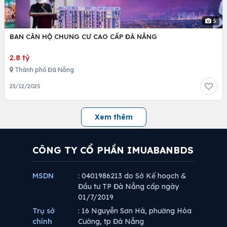
5
BAN CĂN HỘ CHUNG CƯ CAO CẤP ĐÀ NẴNG
2.8 tỷ
Thành phố Đà Nẵng
23/12/2025
Xem thêm
CÔNG TY CỔ PHẦN IMUABANBDS
MSDN
: 0401986213 do Sở Kế hoạch &
Đầu tư TP Đà Nẵng cấp ngày
01/7/2019
Trụ sở
: 16 Nguyễn Sơn Hà, phường Hòa
chính
Cường, tp Đà Nẵng