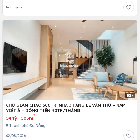
hôm qua
7
CHỦ GIẢM CHÀO 300TR! NHÀ 3 TẦNG LÊ VĂN THỦ – NAM
VIỆT Á – DÒNG TIỀN 40TR/THÁNG!
2
14 tỷ
·
105m
Thành phố Đà Nẵng
02/08/2026