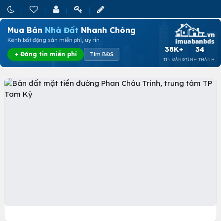
Mua Bán
Nhà Đất
Nhanh Chóng
Kênh bất động sản miễn phí, uy tín
38K+
34
+ Đăng tin miễn phí
Tìm BĐS
TIN ĐĂNG
TỈNH THÀNH