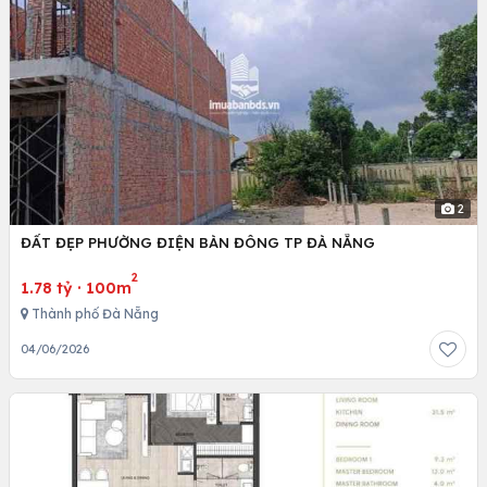
2
ĐẤT ĐẸP PHƯỜNG ĐIỆN BÀN ĐÔNG TP ĐÀ NẴNG
2
1.78 tỷ
·
100m
Thành phố Đà Nẵng
04/06/2026