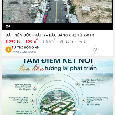
4
ĐẤT NỀN ĐỨC PHÁT 3 – BÀU BÀNG CHỈ TỪ 330TR
2
2
1.096 tỷ
·
100m
·
8 tr/m
·
25m
·
1
TỪ THỊ HỒNG ÂN
T
Đăng 29/05/2026