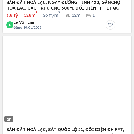
BÁN ĐẤT HOÀ LẠC, NGAY ĐƯỜNG TỈNH 420, GẦNCHỢ
HOÀ LẠC, CÁCH KHU CNC 600M, ĐỐI DIỆN FPT,ĐHQG
2
2
3.8 tỷ
·
128m
·
26 tr/m
·
12m
·
1
Lê Văn Lam
L
Đăng 19/01/2026
3
BÁN ĐẤT HOÀ LẠC, SÁT QUỐC LỘ 21, ĐỐI DIỆN ĐH FPT,