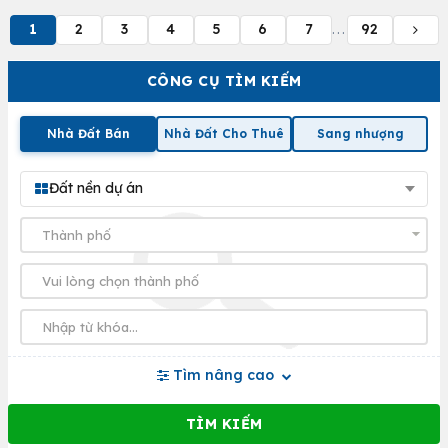
1
2
3
4
5
6
7
92
...
CÔNG CỤ TÌM KIẾM
Nhà Đất Bán
Nhà Đất Cho Thuê
Sang nhượng
Đất nền dự án
Tìm nâng cao