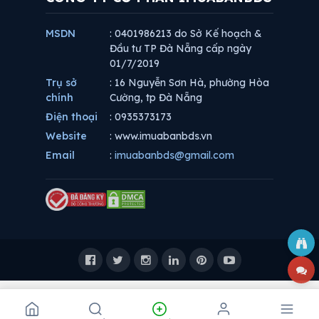
MSDN
: 0401986213 do Sở Kế hoạch &
Đầu tư TP Đà Nẵng cấp ngày
01/7/2019
Trụ sở
: 16 Nguyễn Sơn Hà, phường Hòa
chính
Cường, tp Đà Nẵng
Điện thoại
: 0935373173
Website
: www.imuabanbds.vn
Email
:
imuabanbds@gmail.com