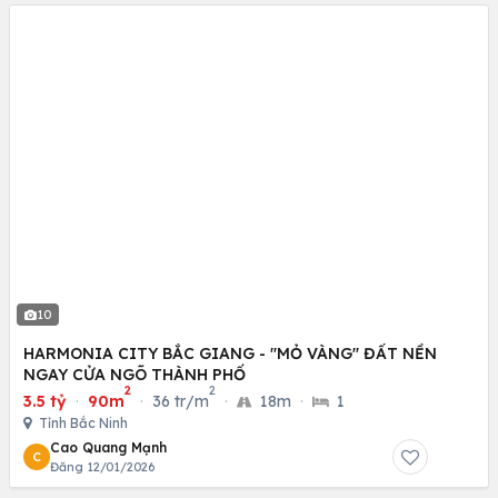
10
HARMONIA CITY BẮC GIANG - "MỎ VÀNG" ĐẤT NỀN
NGAY CỬA NGÕ THÀNH PHỐ
2
2
3.5 tỷ
·
90m
·
36 tr/m
·
18m
·
1
Tỉnh Bắc Ninh
Cao Quang Mạnh
C
Đăng 12/01/2026