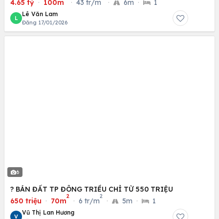
4.65 tỷ
·
100m
·
43 tr/m
·
6m
·
1
Lê Văn Lam
L
Đăng 17/01/2026
6
? BÁN ĐẤT TP ĐÔNG TRIỀU CHỈ TỪ 550 TRIỆU
2
2
650 triệu
·
70m
·
6 tr/m
·
5m
·
1
Vũ Thị Lan Hương
V