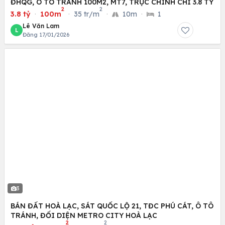
ĐHQG, Ô TÔ TRÁNH 100M2, MT7, TRỤC CHÍNH CHỈ 3.8 TỶ
2
2
3.8 tỷ
·
100m
·
35 tr/m
·
10m
·
1
Lê Văn Lam
L
Đăng 17/01/2026
3
BÁN ĐẤT HOÀ LẠC, SÁT QUỐC LỘ 21, TĐC PHÚ CÁT, Ô TÔ
TRÁNH, ĐỐI DIỆN METRO CITY HOÀ LẠC
2
2