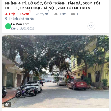
NHỈNH 4 TỶ, LÔ GÓC, ÔTÔ TRÁNH, TÂN XÃ, 500M TỚI
ĐH FPT, 1.5KM ĐHQG HÀ NỘI, 2KM TỚI METRO 5
2
2
4.1 tỷ
·
132m
·
28 tr/m
·
12m
·
1
Thành phố Hà Nội
Lê Văn Lam
L
Đăng 19/01/2026
3