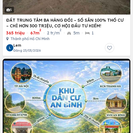
5
ĐẤT TRUNG TÂM BA HÀNG ĐỒI – SỔ SẴN 100% THỔ CƯ
– CHỈ HƠN 300 TRIỆU, CƠ HỘI ĐẦU TƯ HIẾM!
2
2
365 triệu
·
67m
·
2 tr/m
·
5m
·
1
Thành phố Hồ Chí Minh
Lem
L
Đăng 23/03/2026