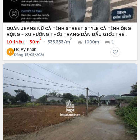
QUẦN JEANS NỮ CÁ TÍNH STREET STYLE CÁ TÍNH ỐNG
RỘNG – XU HƯỚNG THỜI TRANG DẪN ĐẦU GIỚI TRẺ
2
2
HIỆN NAY
10 triệu
·
30m
·
333.333/m
·
1000m
·
1
Hà Vy Phan
H
Đăng 15/05/2026