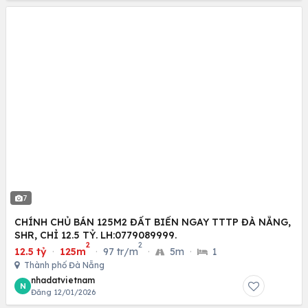
7
CHÍNH CHỦ BÁN 125M2 ĐẤT BIỂN NGAY TTTP ĐÀ NẴNG,
SHR, CHỈ 12.5 TỶ. LH:0779089999.
2
2
12.5 tỷ
·
125m
·
97 tr/m
·
5m
·
1
Thành phố Đà Nẵng
nhadatvietnam
N
Đăng 12/01/2026