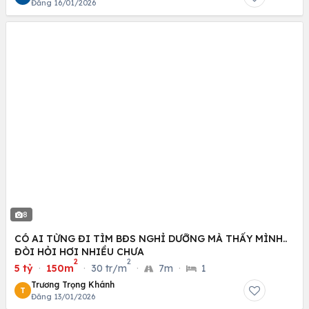
Đăng 16/01/2026
8
CÓ AI TỪNG ĐI TÌM BĐS NGHỈ DƯỠNG MÀ THẤY MÌNH..
ĐÒI HỎI HƠI NHIỀU CHƯA
2
2
5 tỷ
·
150m
·
30 tr/m
·
7m
·
1
Trương Trọng Khánh
T
Đăng 13/01/2026