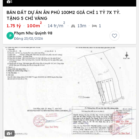
5
BÁN ĐẤT DỰ ÁN ÂN PHÚ 100M2 GIÁ CHỈ 1 TỶ 7X TỶ.
TẶNG 5 CHỈ VÀNG
2
2
1.75 tỷ
·
100m
·
14 tr/m
·
13m
·
1
Phạm Như Quỳnh 98
P
Đăng 23/02/2026
4