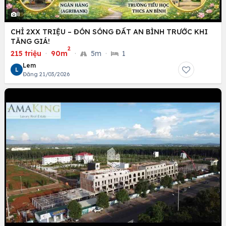
8
CHỈ 2XX TRIỆU – ĐÓN SÓNG ĐẤT AN BÌNH TRƯỚC KHI
TĂNG GIÁ!
2
215 triệu
·
90m
·
5m
·
1
Lem
L
Đăng 21/03/2026