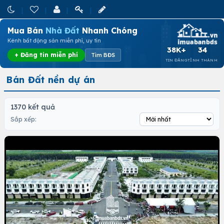
Mua Bán
Nhà Đất
Nhanh Chóng
Kênh bất động sản miễn phí, uy tín
38K+
34
+ Đăng tin miễn phí
Tìm BĐS
TIN ĐĂNG
TỈNH THÀNH
Bán Đất nền dự án
1370 kết quả
Sắp xếp: