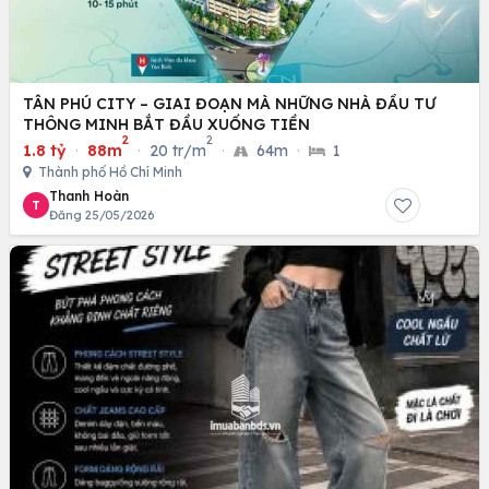
TÂN PHÚ CITY – GIAI ĐOẠN MÀ NHỮNG NHÀ ĐẦU TƯ
THÔNG MINH BẮT ĐẦU XUỐNG TIỀN
2
2
1.8 tỷ
·
88m
·
20 tr/m
·
64m
·
1
Thành phố Hồ Chí Minh
Thanh Hoàn
T
Đăng 25/05/2026