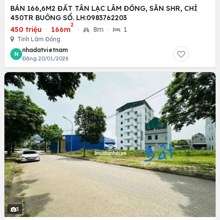
BÁN 166,6M2 ĐẤT TÂN LẠC LÂM ĐỒNG, SẴN SHR, CHỈ
450TR BUÔNG SỔ. LH:0983762203
2
450 triệu
·
166m
·
8m
·
1
Tỉnh Lâm Đồng
nhadatvietnam
N
Đăng 20/01/2026
3