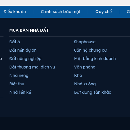
Điều khoản
Chính sách bảo mật
Quy chế
G
MUA BÁN NHÀ ĐẤT
Đất ở
Shophouse
Đất nền dự án
Căn hộ chung cư
p
Đất nông nghiệp
Mặt bằng kinh doanh
Đất thương mại dịch vụ
Văn phòng
Nhà riêng
Kho
Biệt thự
Nhà xưởng
Nhà liền kề
Bất động sản khác