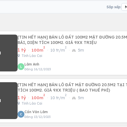
Sắp xếp:
[TIN HẾT HẠN] BÁN LÔ ĐẤT 100M2 MẶT ĐƯỜNG 20.5M
BÁI, DIỆN TÍCH 100M2. GIÁ 9XX TRIỆU
2
2
1 tỷ
·
100m
·
10 tr/m
·
5m
Tỉnh Lào Cai
Lâm Anh
L
Đăng 16/12/2023
[TIN HẾT HẠN] BÁN LÔ ĐẤT MẶT ĐƯỜNG 20.5M2 TẠI T
TÍCH 100M2. GIÁ 9XX TRIỆU ( BAO THUẾ PHÍ)
2
2
1 tỷ
·
100m
·
10 tr/m
·
5m
Tỉnh Lào Cai
Cấn Văn Lâm
C
Đăng 13/12/2023