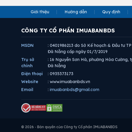
Giới thiệu
Hướng dẫn
Quy định
CÔNG TY CỔ PHẦN IMUABANBDS
MSDN
: 0401986213 do Sở Kế hoạch & Đầu tư TP
Đà Nẵng cấp ngày 01/7/2019
Trụ sở
: 16 Nguyễn Sơn Hà, phường Hòa Cường, t
chính
Đà Nẵng
Điện thoại
: 0935373173
Website
: www.imuabanbds.vn
Email
:
imuabanbds@gmail.com
© 2026 - Bản quyền của Công ty Cổ phần IMUABANBDS