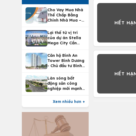
Cho Vay Mua Nhà
Thế Chấp Bằng
Chính Nhà Mua –
Lợi Ích Vay Mua
Nhà Tại
Lợi thế từ vị trí
Vietcombank
của dự án Stella
Mega City Cần
Thơ
Căn hộ Bình An
Tower Bình Dương
- Chủ đầu tư Bình
An Land
Làn sóng bất
động sản công
nghiệp mới mạnh
nhất 25 năm
Xem nhiều hơn +