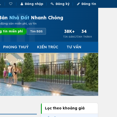
Đăng nhập
Đăng ký
Đăng tin
Bán
Nhà Đất
Nhanh Chóng
động sản miễn phí, uy tín
38K+
34
g tin miễn phí
Tìm BĐS
TIN ĐĂNG
TỈNH THÀNH
PHONG THUỶ
KIẾN TRÚC
TƯ VẤN
Lọc theo khoảng giá