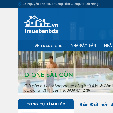
16 Nguyễn Sơn Hà, phường Hòa Cường, tp Đà Nẵng
NHÀ ĐẤT BÁN
NHÀ
TRANG CHỦ
D-ONE SÀI GÒN
Giá bán dự kiến: Shophouse có giá từ 4 tỷ & Căn 
có giá từ 1.3 tỷ. Liên hệ: 0909 47 12 39
Bán Đất nền d
CÔNG CỤ TÌM KIẾM