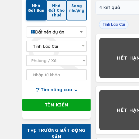
Nhà
Nhà
Sang
4 kết quả
Đất Bán
Đất Cho
nhượng
Thuê
Tỉnh Lào Cai
Đất nền dự án
Tìm nâng cao
THỊ TRƯỜNG BẤT ĐỘNG
SẢN