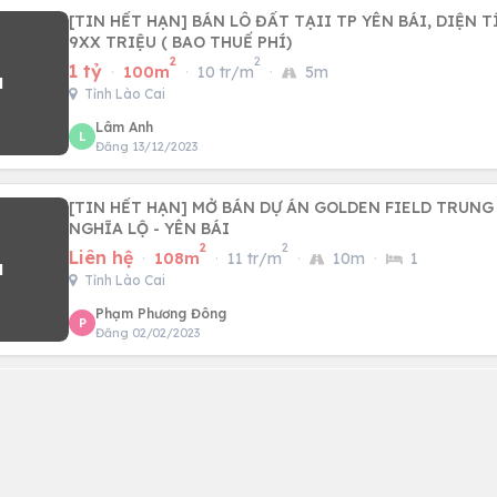
[TIN HẾT HẠN] BÁN LÔ ĐẤT TẠII TP YÊN BÁI, DIỆN T
9XX TRIỆU ( BAO THUẾ PHÍ)
2
2
1 tỷ
·
100m
·
10 tr/m
·
5m
Tỉnh Lào Cai
Lâm Anh
L
Đăng 13/12/2023
[TIN HẾT HẠN] MỞ BÁN DỰ ÁN GOLDEN FIELD TRUNG
NGHĨA LỘ - YÊN BÁI
2
2
Liên hệ
·
108m
·
11 tr/m
·
10m
·
1
Tỉnh Lào Cai
Phạm Phương Đông
P
Đăng 02/02/2023