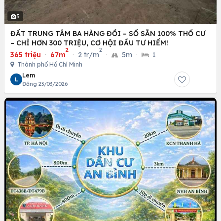
5
ĐẤT TRUNG TÂM BA HÀNG ĐỒI – SỔ SẴN 100% THỔ CƯ
– CHỈ HƠN 300 TRIỆU, CƠ HỘI ĐẦU TƯ HIẾM!
2
2
365 triệu
·
67m
·
2 tr/m
·
5m
·
1
Thành phố Hồ Chí Minh
Lem
L
Đăng 23/03/2026