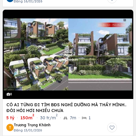
Đăng 16/01/2026
8
CÓ AI TỪNG ĐI TÌM BĐS NGHỈ DƯỠNG MÀ THẤY MÌNH..
ĐÒI HỎI HƠI NHIỀU CHƯA
2
2
5 tỷ
·
150m
·
30 tr/m
·
7m
·
1
Trương Trọng Khánh
T
Đăng 13/01/2026