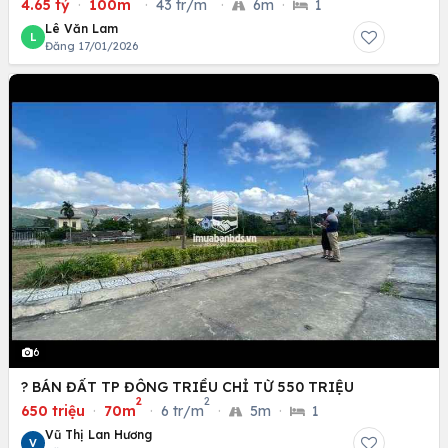
4.65 tỷ
·
100m
·
43 tr/m
·
6m
·
1
Lê Văn Lam
L
Đăng 17/01/2026
6
? BÁN ĐẤT TP ĐÔNG TRIỀU CHỈ TỪ 550 TRIỆU
2
2
650 triệu
·
70m
·
6 tr/m
·
5m
·
1
Vũ Thị Lan Hương
V