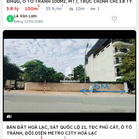
ĐHQG, Ô TÔ TRÁNH 100M2, MT7, TRỤC CHÍNH CHỈ 3.8 TỶ
2
2
3.8 tỷ
·
100m
·
35 tr/m
·
10m
·
1
Lê Văn Lam
L
Đăng 17/01/2026
3
BÁN ĐẤT HOÀ LẠC, SÁT QUỐC LỘ 21, TĐC PHÚ CÁT, Ô TÔ
TRÁNH, ĐỐI DIỆN METRO CITY HOÀ LẠC
2
2