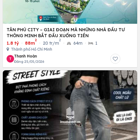
TÂN PHÚ CITY – GIAI ĐOẠN MÀ NHỮNG NHÀ ĐẦU TƯ
THÔNG MINH BẮT ĐẦU XUỐNG TIỀN
2
2
1.8 tỷ
·
88m
·
20 tr/m
·
64m
·
1
Thành phố Hồ Chí Minh
Thanh Hoàn
T
Đăng 25/05/2026