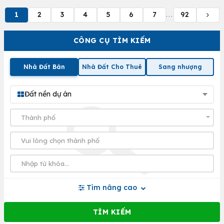
1
2
3
4
5
6
7
92
...
CÔNG CỤ TÌM KIẾM
Nhà Đất Bán
Nhà Đất Cho Thuê
Sang nhượng
Đất nền dự án
Tìm nâng cao