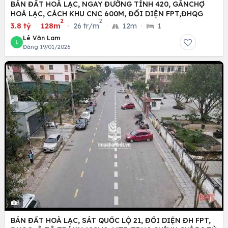
BÁN ĐẤT HOÀ LẠC, NGAY ĐƯỜNG TỈNH 420, GẦNCHỢ
HOÀ LẠC, CÁCH KHU CNC 600M, ĐỐI DIỆN FPT,ĐHQG
2
2
3.8 tỷ
·
128m
·
26 tr/m
·
12m
·
1
Lê Văn Lam
L
Đăng 19/01/2026
3
BÁN ĐẤT HOÀ LẠC, SÁT QUỐC LỘ 21, ĐỐI DIỆN ĐH FPT,