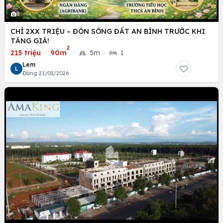
8
CHỈ 2XX TRIỆU – ĐÓN SÓNG ĐẤT AN BÌNH TRƯỚC KHI
TĂNG GIÁ!
2
215 triệu
·
90m
·
5m
·
1
Lem
L
Đăng 21/03/2026