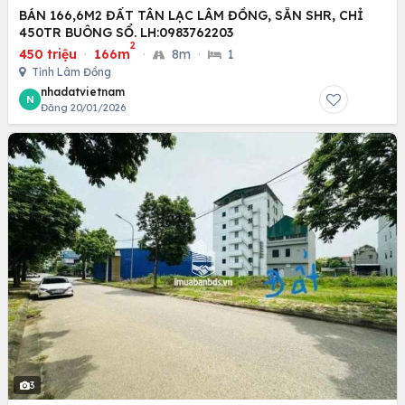
BÁN 166,6M2 ĐẤT TÂN LẠC LÂM ĐỒNG, SẴN SHR, CHỈ
450TR BUÔNG SỔ. LH:0983762203
2
450 triệu
·
166m
·
8m
·
1
Tỉnh Lâm Đồng
nhadatvietnam
N
Đăng 20/01/2026
3