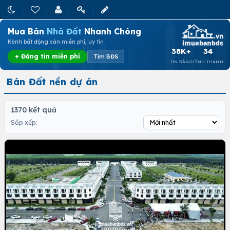
Mua Bán
Nhà Đất
Nhanh Chóng
Kênh bất động sản miễn phí, uy tín
38K+
34
+ Đăng tin miễn phí
Tìm BĐS
TIN ĐĂNG
TỈNH THÀNH
Bán Đất nền dự án
1370 kết quả
Sắp xếp: