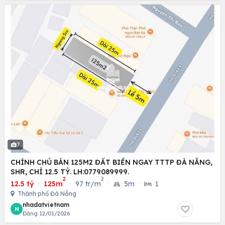
7
CHÍNH CHỦ BÁN 125M2 ĐẤT BIỂN NGAY TTTP ĐÀ NẴNG,
SHR, CHỈ 12.5 TỶ. LH:0779089999.
2
2
12.5 tỷ
·
125m
·
97 tr/m
·
5m
·
1
Thành phố Đà Nẵng
nhadatvietnam
N
Đăng 12/01/2026