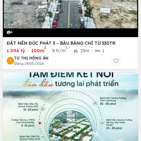
4
ĐẤT NỀN ĐỨC PHÁT 3 – BÀU BÀNG CHỈ TỪ 330TR
2
2
1.096 tỷ
·
100m
·
8 tr/m
·
25m
·
1
TỪ THỊ HỒNG ÂN
T
Đăng 29/05/2026