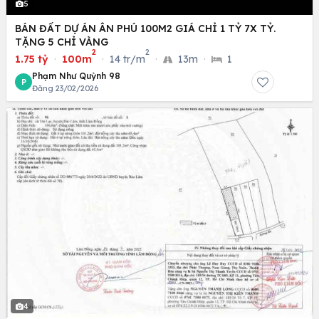
5
BÁN ĐẤT DỰ ÁN ÂN PHÚ 100M2 GIÁ CHỈ 1 TỶ 7X TỶ.
TẶNG 5 CHỈ VÀNG
2
2
1.75 tỷ
·
100m
·
14 tr/m
·
13m
·
1
Phạm Như Quỳnh 98
P
Đăng 23/02/2026
4