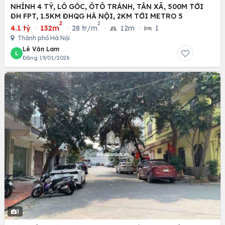
NHỈNH 4 TỶ, LÔ GÓC, ÔTÔ TRÁNH, TÂN XÃ, 500M TỚI
ĐH FPT, 1.5KM ĐHQG HÀ NỘI, 2KM TỚI METRO 5
2
2
4.1 tỷ
·
132m
·
28 tr/m
·
12m
·
1
Thành phố Hà Nội
Lê Văn Lam
L
Đăng 19/01/2026
3