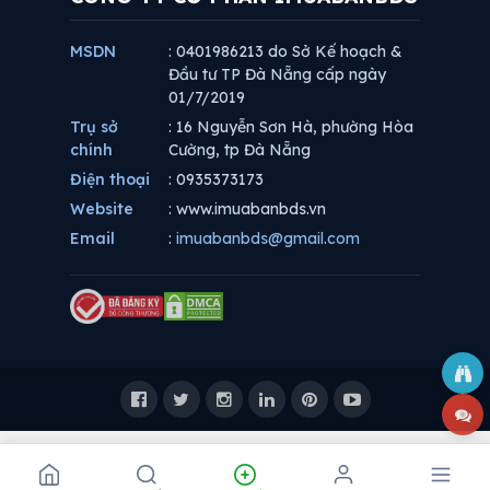
MSDN
: 0401986213 do Sở Kế hoạch &
Đầu tư TP Đà Nẵng cấp ngày
01/7/2019
Trụ sở
: 16 Nguyễn Sơn Hà, phường Hòa
chính
Cường, tp Đà Nẵng
Điện thoại
: 0935373173
Website
: www.imuabanbds.vn
Email
:
imuabanbds@gmail.com