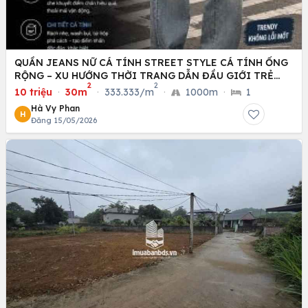
QUẦN JEANS NỮ CÁ TÍNH STREET STYLE CÁ TÍNH ỐNG
RỘNG – XU HƯỚNG THỜI TRANG DẪN ĐẦU GIỚI TRẺ
2
2
HIỆN NAY
10 triệu
·
30m
·
333.333/m
·
1000m
·
1
Hà Vy Phan
H
Đăng 15/05/2026