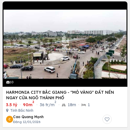
10
HARMONIA CITY BẮC GIANG - "MỎ VÀNG" ĐẤT NỀN
NGAY CỬA NGÕ THÀNH PHỐ
2
2
3.5 tỷ
·
90m
·
36 tr/m
·
18m
·
1
Tỉnh Bắc Ninh
Cao Quang Mạnh
C
Đăng 12/01/2026