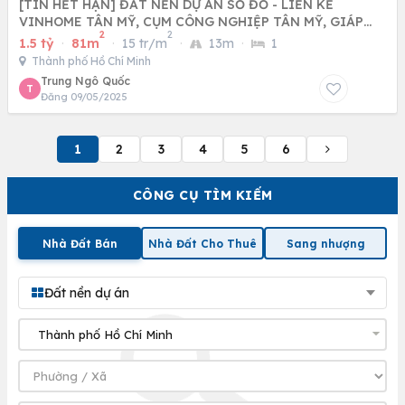
[TIN HẾT HẠN] ĐẤT NỀN DỰ ÁN SỔ ĐỎ - LIỀN KỀ
VINHOME TÂN MỸ, CỤM CÔNG NGHIỆP TÂN MỸ, GIÁP
2
2
RANH TP.HCM
1.5 tỷ
·
81m
·
15 tr/m
·
13m
·
1
Thành phố Hồ Chí Minh
Trung Ngô Quốc
T
Đăng 09/05/2025
1
2
3
4
5
6
CÔNG CỤ TÌM KIẾM
Nhà Đất Bán
Nhà Đất Cho Thuê
Sang nhượng
Đất nền dự án