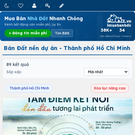
Mua Bán
Nhà Đất
Nhanh Chóng
Kênh bất động sản miễn phí, uy tín
38K+
34
+ Đăng tin miễn phí
Tìm BĐS
TIN ĐĂNG
TỈNH THÀNH
Bán Đất nền dự án - Thành phố Hồ Chí Minh
89 kết quả
Sắp xếp:
Thành phố Hồ Chí Minh
Xóa lọc nâng cao