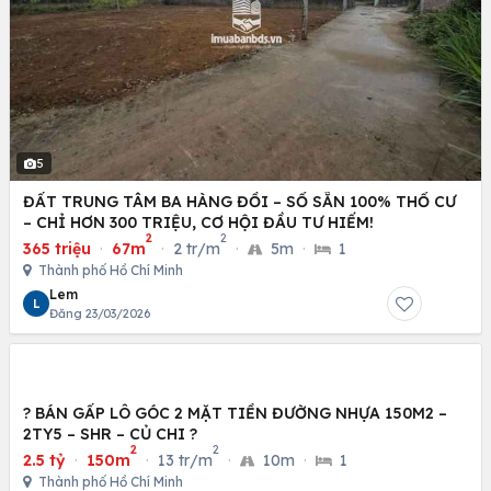
5
ĐẤT TRUNG TÂM BA HÀNG ĐỒI – SỔ SẴN 100% THỔ CƯ
– CHỈ HƠN 300 TRIỆU, CƠ HỘI ĐẦU TƯ HIẾM!
2
2
365 triệu
·
67m
·
2 tr/m
·
5m
·
1
Thành phố Hồ Chí Minh
Lem
L
Đăng 23/03/2026
? BÁN GẤP LÔ GÓC 2 MẶT TIỀN ĐƯỜNG NHỰA 150M2 –
2TY5 – SHR – CỦ CHI ?
2
2
2.5 tỷ
·
150m
·
13 tr/m
·
10m
·
1
Thành phố Hồ Chí Minh