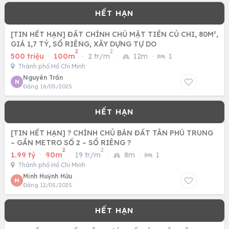
[TIN HẾT HẠN] ĐẤT CHÍNH CHỦ MẶT TIỀN CỦ CHI, 80M²,
GIÁ 1,7 TỶ, SỔ RIÊNG, XÂY DỰNG TỰ DO
2
2
500 triệu
·
100m
·
2 tr/m
·
12m
·
1
Thành phố Hồ Chí Minh
Nguyên Trần
N
Đăng 16/05/2025
[TIN HẾT HẠN] ? CHÍNH CHỦ BÁN ĐẤT TÂN PHÚ TRUNG
– GẦN METRO SỐ 2 – SỔ RIÊNG ?
2
2
1.99 tỷ
·
90m
·
19 tr/m
·
8m
·
1
Thành phố Hồ Chí Minh
Minh Huỳnh Hữu
M
Đăng 12/05/2025