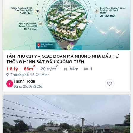
TÂN PHÚ CITY – GIAI ĐOẠN MÀ NHỮNG NHÀ ĐẦU TƯ
THÔNG MINH BẮT ĐẦU XUỐNG TIỀN
2
2
1.8 tỷ
·
88m
·
20 tr/m
·
64m
·
1
Thành phố Hồ Chí Minh
Thanh Hoàn
T
Đăng 25/05/2026