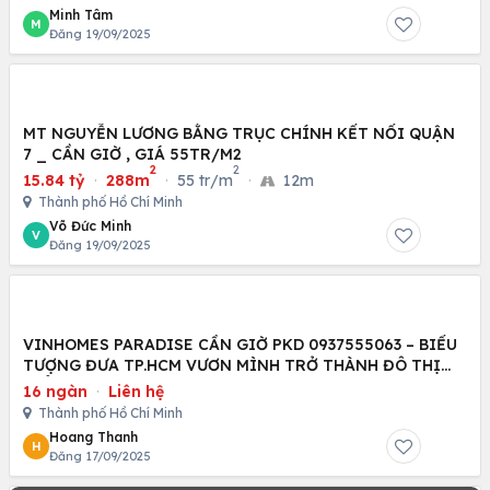
Minh Tâm
M
Đăng 19/09/2025
MT NGUYỄN LƯƠNG BẰNG TRỤC CHÍNH KẾT NỐI QUẬN
7 _ CẦN GIỜ , GIÁ 55TR/M2
2
2
15.84 tỷ
·
288m
·
55 tr/m
·
12m
Thành phố Hồ Chí Minh
Võ Đức Minh
V
Đăng 19/09/2025
VINHOMES PARADISE CẦN GIỜ PKD 0937555063 – BIỂU
TƯỢNG ĐƯA TP.HCM VƯƠN MÌNH TRỞ THÀNH ĐÔ THỊ
BIỂN
16 ngàn
·
Liên hệ
Thành phố Hồ Chí Minh
Hoang Thanh
H
Đăng 17/09/2025