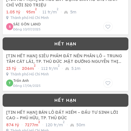
CHỈ VỚI 320 TRIỆU
2
2
1.05 tỷ
·
95m
·
11 tr/m
·
5m
Thành phố Hồ Chí Minh
SÀI GÒN LAND
S
Đăng 10/07/2025
[TIN HẾT HẠN] SIÊU PHẨM ĐẤT NỀN PHÂN LÔ – TRUNG
TÂM CÁT LÁI, TP. THỦ ĐỨC .MẶT ĐƯỜNG NGUYỄN THỊ
2
2
ĐINH.DT 206M2.GIÁ
23 tỷ
·
206m
·
112 tr/m
·
5.1m
Thành phố Hồ Chí Minh
Trần Anh
T
Đăng 17/06/2025
[TIN HẾT HẠN] BÁN LÔ ĐẤT HIẾM – ĐẦU TƯ SINH LỜI
CAO – PHÚ HỮU, TP. THỦ ĐỨC
2
2
874 tỷ
·
7277m
·
120 tr/m
·
50m
Thành phố Hồ Chí Minh