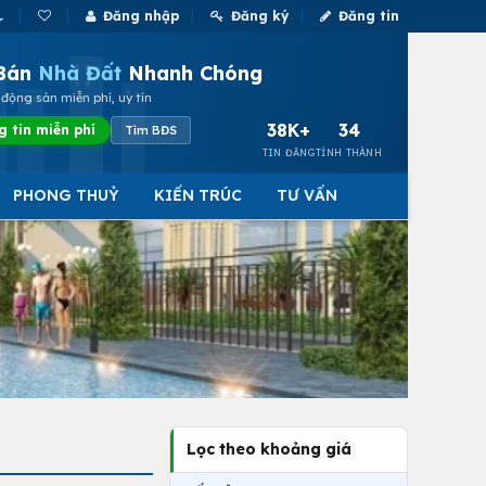
Đăng nhập
Đăng ký
Đăng tin
Bán
Nhà Đất
Nhanh Chóng
động sản miễn phí, uy tín
38K+
34
g tin miễn phí
Tìm BĐS
TIN ĐĂNG
TỈNH THÀNH
PHONG THUỶ
KIẾN TRÚC
TƯ VẤN
Lọc theo khoảng giá