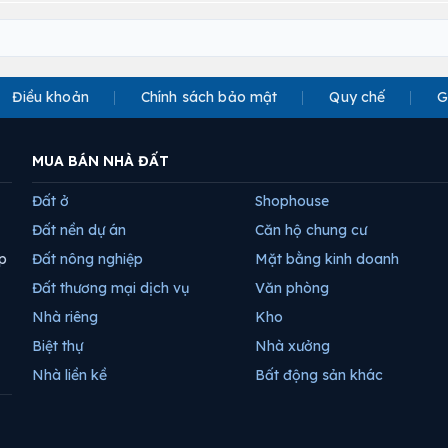
Điều khoản
Chính sách bảo mật
Quy chế
G
MUA BÁN NHÀ ĐẤT
Đất ở
Shophouse
Đất nền dự án
Căn hộ chung cư
p
Đất nông nghiệp
Mặt bằng kinh doanh
Đất thương mại dịch vụ
Văn phòng
Nhà riêng
Kho
Biệt thự
Nhà xưởng
Nhà liền kề
Bất động sản khác