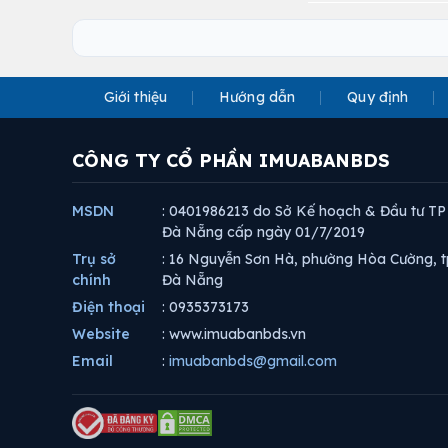
Giới thiệu
Hướng dẫn
Quy định
CÔNG TY CỔ PHẦN IMUABANBDS
MSDN
: 0401986213 do Sở Kế hoạch & Đầu tư TP
Đà Nẵng cấp ngày 01/7/2019
Trụ sở
: 16 Nguyễn Sơn Hà, phường Hòa Cường, t
chính
Đà Nẵng
Điện thoại
: 0935373173
Website
: www.imuabanbds.vn
Email
:
imuabanbds@gmail.com