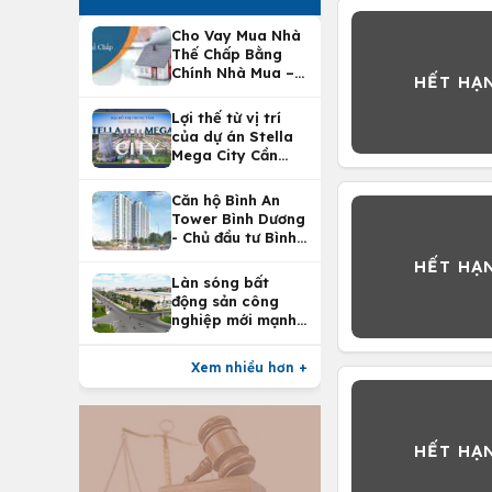
Cho Vay Mua Nhà
Thế Chấp Bằng
Chính Nhà Mua –
Lợi Ích Vay Mua
Nhà Tại
Lợi thế từ vị trí
Vietcombank
của dự án Stella
Mega City Cần
Thơ
Căn hộ Bình An
Tower Bình Dương
- Chủ đầu tư Bình
An Land
Làn sóng bất
động sản công
nghiệp mới mạnh
nhất 25 năm
Xem nhiều hơn +