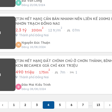
Bùi Văn Long
B
Đăng 23/08/2024
[TIN HẾT HẠN] CẦN BÁN NHANH NỀN LIÊN KẾ 200M2
NHƠN TRẠCH ĐỒNG NAI
2
2
2.3 tỷ
·
200m
·
12 tr/m
·
07m
Thành phố Đồng Nai
Nguyễn Đức Thuận
N
Đăng 18/08/2024
[TIN HẾT HẠN] ĐẤT CHÍNH CHỦ Ở CHƠN THÀNH, BÌN
KCN BECAMEX GIÁ CHỈ 4XX TRIỆU
2
490 triệu
·
175m
·
7m
·
1
Thành phố Đồng Nai
Đào Mai Kiều Trinh
Đ
Đăng 08/08/2024
1
2
3
4
5
6
7
...
13