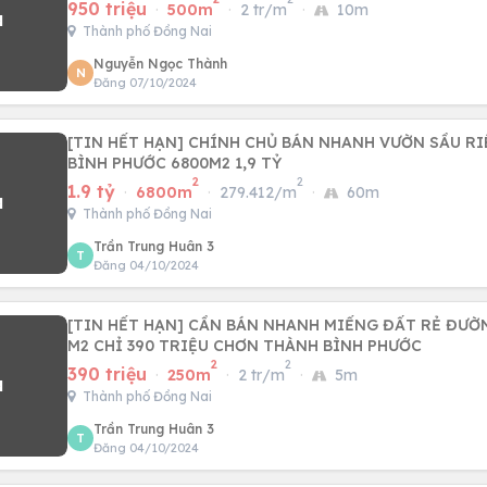
950 triệu
·
500m
·
2 tr/m
·
10m
Thành phố Đồng Nai
Nguyễn Ngọc Thành
N
Đăng 07/10/2024
[TIN HẾT HẠN] CHÍNH CHỦ BÁN NHANH VƯỜN SẦU R
BÌNH PHƯỚC 6800M2 1,9 TỶ
2
2
1.9 tỷ
·
6800m
·
279.412/m
·
60m
Thành phố Đồng Nai
Trần Trung Huân 3
T
Đăng 04/10/2024
[TIN HẾT HẠN] CẦN BÁN NHANH MIẾNG ĐẤT RẺ ĐƯỜ
M2 CHỈ 390 TRIỆU CHƠN THÀNH BÌNH PHƯỚC
2
2
390 triệu
·
250m
·
2 tr/m
·
5m
Thành phố Đồng Nai
Trần Trung Huân 3
T
Đăng 04/10/2024