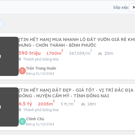
Sắp xếp:
i
[TIN HẾT HẠN] MUA NHANH LÔ ĐẤT VƯỜN GIÁ RẺ KH
HƯNG - CHƠN THÀNH - BÌNH PHƯỚC
2
2
590 triệu
·
1700m
·
347.059/m
·
20m
Thành phố Đồng Nai
Trần Trung Huân
T
Đăng 31/10/2024
[TIN HẾT HẠN] ĐẤT ĐẸP - GIÁ TỐT - VỊ TRÍ ĐẮC ĐỊA TẠI XÃ XUÂN
ĐÔNG - HUYỆN CẨM MỸ - TỈNH ĐỒNG NAI
2
2
6.5 tỷ
·
2005m
·
3 tr/m
·
18m
Thành phố Đồng Nai
Chính Chủ
C
Đăng 31/10/2024