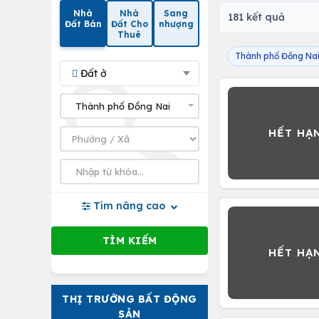
Nhà
Nhà
Sang
181 kết quả
Đất Bán
Đất Cho
nhượng
Thuê
Thành phố Đồng Na
Đất ở
Tìm nâng cao
THỊ TRƯỜNG BẤT ĐỘNG
SẢN