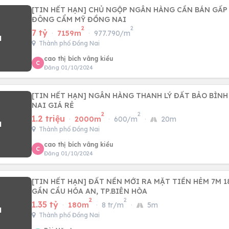
[TIN HẾT HẠN] CHỦ NGỘP NGÂN HÀNG CẦN BÁN GẤP
ĐÔNG CẨM MỸ ĐỒNG NAI
2
2
7 tỷ
·
7159m
·
977.790/m
Thành phố Đồng Nai
cao thị bích vâng kiều
C
Đăng 01/10/2024
[TIN HẾT HẠN] NGÂN HÀNG THANH LÝ ĐẤT BẢO BÌN
NAI GIÁ RẺ
2
2
1.2 triệu
·
2000m
·
600/m
·
20m
Thành phố Đồng Nai
cao thị bích vâng kiều
C
Đăng 01/10/2024
[TIN HẾT HẠN] ĐẤT NỀN MỚI RA MẶT TIỀN HẺM 7M 180M2 CHÍNH CHỦ
GẦN CẦU HÓA AN, TP.BIÊN HÒA
2
2
1.35 tỷ
·
180m
·
8 tr/m
·
5m
Thành phố Đồng Nai