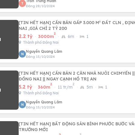
Trần Trung Huân
T
Đăng 28/10/2024
[TIN HẾT HẠN] CẦN BÁN GẤP 3.000 M² ĐẤT CLN , ĐỊNH Q
NAI ,GIÁ CHỈ 2 TỶ 200
2
2.2 tỷ
·
3000m
·
6m
·
1
Thành phố Đồng Nai
Nguyễn Quang Lâm
N
Đăng 15/10/2024
[TIN HẾT HẠN] CẦN BÁN 2 CĂN NHÀ NUÔI CHIMYẾN |
ĐỒNG NAI || NGAY CẠNH HỒ TRỊ AN
2
2
5.2 tỷ
·
360m
·
11 tr/m
·
5m
·
1
Thành phố Đồng Nai
Nguyễn Quang Lâm
N
Đăng 15/10/2024
[TIN HẾT HẠN] BẤT ĐỘNG SẢN BÌNH PHƯỚC BƯỚC V
TRƯỞNG MỚI
2
2