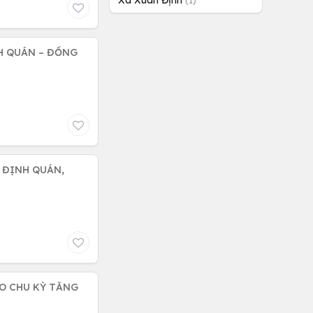
Xã Xuân Định
(1)
UÁN – ĐỒNG
| ĐỊNH QUÁN,
ÀO CHU KỲ TĂNG