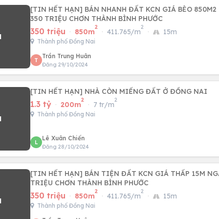
[TIN HẾT HẠN] BÁN NHANH ĐẤT KCN GIÁ BÈO 850M2
350 TRIỆU CHƠN THÀNH BÌNH PHƯỚC
2
2
350 triệu
·
850m
·
411.765/m
·
15m
Thành phố Đồng Nai
Trần Trung Huân
T
Đăng 29/10/2024
[TIN HẾT HẠN] NHÀ CÒN MIẾNG ĐẤT Ở ĐỒNG NAI
2
2
1.3 tỷ
·
200m
·
7 tr/m
Thành phố Đồng Nai
Lê Xuân Chiến
L
Đăng 28/10/2024
[TIN HẾT HẠN] BÁN TIỆN ĐẤT KCN GIÁ THẤP 15M NG
TRIỆU CHƠN THÀNH BÌNH PHƯỚC
2
2
350 triệu
·
850m
·
411.765/m
·
15m
Thành phố Đồng Nai