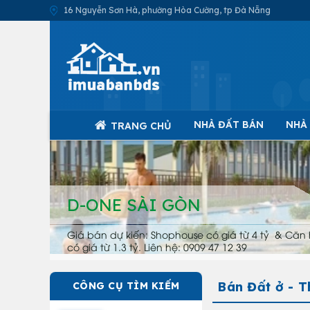
16 Nguyễn Sơn Hà, phường Hòa Cường, tp Đà Nẵng
NHÀ ĐẤT BÁN
NHÀ
TRANG CHỦ
D-ONE SÀI GÒN
Giá bán dự kiến: Shophouse có giá từ 4 tỷ & Căn 
có giá từ 1.3 tỷ. Liên hệ: 0909 47 12 39
Bán Đất ở - 
CÔNG CỤ TÌM KIẾM